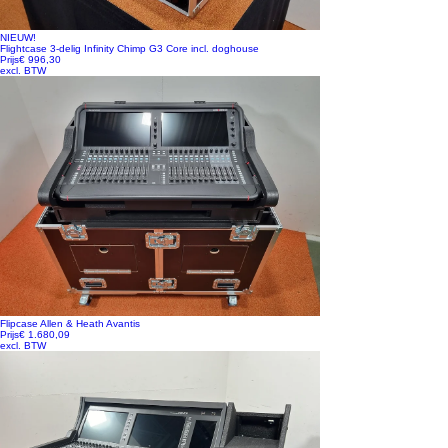
NIEUW!
Flightcase 3-delig Infinity Chimp G3 Core incl. doghouse
Prijs
€ 996,30
excl. BTW
Flipcase Allen & Heath Avantis
Prijs
€ 1.680,09
excl. BTW