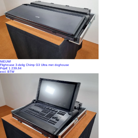
NIEUW!
Flightcase 3-delig Chimp G3 Ultra met doghouse
Prijs
€ 1.239,64
excl. BTW