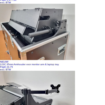
excl. BTW
NIEUW!
123C 35mm Armhouder voor monitor arm & laptop tray
Prijs
€ 24,75
excl. BTW