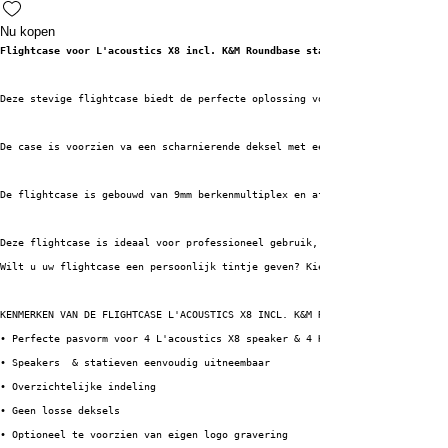
Nu kopen
Flightcase voor L'acoustics X8 incl. K&M Roundbase statief
Deze stevige flightcase biedt de perfecte oplossing voor het veilig vervoe
De case is voorzien va een scharnierende deksel met een extra handgreep in
De flightcase is gebouwd van 9mm berkenmultiplex en afgewerkt met 1mm HPL 
Deze flightcase is ideaal voor professioneel gebruik, zowel voor verhuur a
Wilt u uw flightcase een persoonlijk tintje geven? Kies dan voor onze logo
KENMERKEN VAN DE FLIGHTCASE L'ACOUSTICS X8 INCL. K&M ROUNDBASE STATIEF:
• Perfecte pasvorm voor 4 L'acoustics X8 speaker & 4 K&M Roundbase statief
• Speakers  & statieven eenvoudig uitneembaar
• Overzichtelijke indeling
• Geen losse deksels
• Optioneel te voorzien van eigen logo gravering