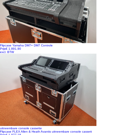
Flipcase Yamaha DM7+ DM7 Controle
Prijs
€ 1.891,90
excl. BTW
uitneembare console cassette
Flipcase FLEX Allen & Heath Avantis uitneembare console cassett
Prijs
€ 1.977,18