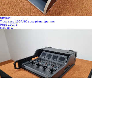
NIEUW!
Truss case 100P/8C truss pinnen/pennen
Prijs
€ 120,73
excl. BTW
NIEUW!
Vario FLEX Mixer Module, incl. Doghouse voor Black Magic ATEM
Camera Control Pan
Prijs
€ 448,35
excl. BTW