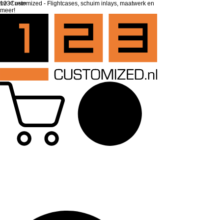
top of page
123Customized - Flightcases, schuim inlays, maatwerk en
meer!