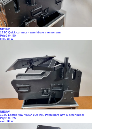
NIEUW!
123C Quick connect - zwenkbare monitor arm
Prijs
€ 64,50
excl. BTW
NIEUW!
123C Laptop tray VESA 100 incl. zwenkbare arm & arm houder
Prijs
€ 80,25
excl. BTW