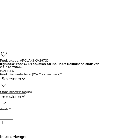
Productcode: APCLAX8KM26735
flightcase voor 4x L'acoustics X8 incl. K&M Roundbase statieven
€ 1.026,75
Prijs
excl. BTW
Productieplaatschotel (252*192mm Black)
*
Stapelschotels (4stks)
*
Aantal
*
In winkelwagen