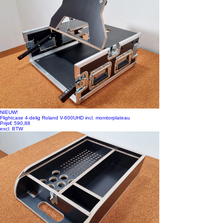
NIEUW!
Flightcase 4-delig Roland V-600UHD incl. monitorplateau
Prijs
€ 590,88
excl. BTW