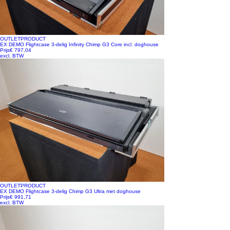
OUTLETPRODUCT
EX DEMO Flightcase 3-delig Infinity Chimp G3 Core incl. doghouse
Prijs
€ 797,04
excl. BTW
OUTLETPRODUCT
EX DEMO Flightcase 3-delig Chimp G3 Ultra met doghouse
Prijs
€ 991,71
excl. BTW