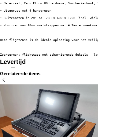
• Materiaal; Penn Elcom HD hardware, 9mm berkenhout, 1mm HPL + zwarte back
• Uitgerust met 9 handgrepen
• Buitenmaten in cm: ca. 73H x 60D x 120B (incl. wielen)
• Voorzien van 18mm wielstrippen met 4 Tente zwenkwielen (2 x geremd) 
Deze flightcase is de ideale oplossing voor het veilig en efficiënt vervoe
Zoektermen: flightcase met scharnierende deksels,  lacoustics X-8, K&M rou
Levertijd
De verwachte levertijd van dit product bedraagt 2 tot 4 weken.
Gerelateerde items