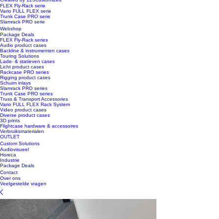
FLEX Fly-Rack serie
Vario FULL FLEX serie
Trunk Case PRO serie
Slamrack PRO serie
Webshop
Package Deals
FLEX Fly-Rack series
Audio product cases
Backline & instrumenten cases
Touring Solutions
Lade- & statieven cases
Licht product cases
Rackcase PRO series
Rigging product cases
Schuim inlays
Slamrack PRO series
Trunk Case PRO series
Truss & Transport Accessories
Vario FULL FLEX Rack System
Video product cases
Diverse product cases
3D prints
Flightcase hardware & accessoires
Verbruiksmaterialen
OUTLET
Custom Solutions
Audiovisueel
Horeca
Industrie
Package Deals
Contact
Over ons
Veelgestelde vragen