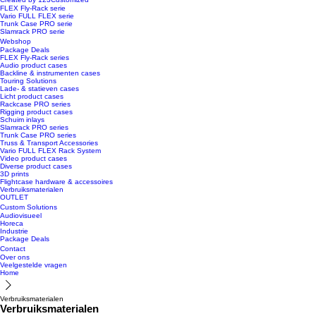
FLEX Fly-Rack serie
Vario FULL FLEX serie
Trunk Case PRO serie
Slamrack PRO serie
Webshop
Package Deals
FLEX Fly-Rack series
Audio product cases
Backline & instrumenten cases
Touring Solutions
Lade- & statieven cases
Licht product cases
Rackcase PRO series
Rigging product cases
Schuim inlays
Slamrack PRO series
Trunk Case PRO series
Truss & Transport Accessories
Vario FULL FLEX Rack System
Video product cases
Diverse product cases
3D prints
Flightcase hardware & accessoires
Verbruiksmaterialen
OUTLET
Custom Solutions
Audiovisueel
Horeca
Industrie
Package Deals
Contact
Over ons
Veelgestelde vragen
Home
Verbruiksmaterialen
Verbruiksmaterialen