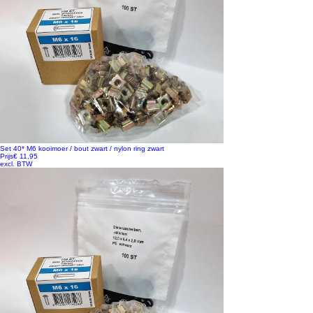
Set 40* M6 kooimoer / bout zwart / nylon ring zwart
Prijs
€ 11,95
excl. BTW