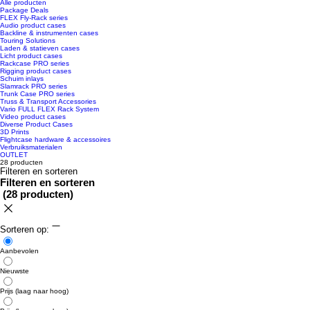
Alle producten
Package Deals
FLEX Fly-Rack series
Audio product cases
Backline & instrumenten cases
Touring Solutions
Laden & statieven cases
Licht product cases
Rackcase PRO series
Rigging product cases
Schuim inlays
Slamrack PRO series
Trunk Case PRO series
Truss & Transport Accessories
Vario FULL FLEX Rack System
Video product cases
Diverse Product Cases
3D Prints
Flightcase hardware & accessoires
Verbruiksmaterialen
OUTLET
28 producten
Filteren en sorteren
Filteren en sorteren
(
28 producten
)
Sorteren op:
Aanbevolen
Nieuwste
Prijs (laag naar hoog)