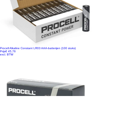
Procell Alkaline Constant LR03 AAA-batterijen (100 stuks)
Prijs
€ 45,76
excl. BTW