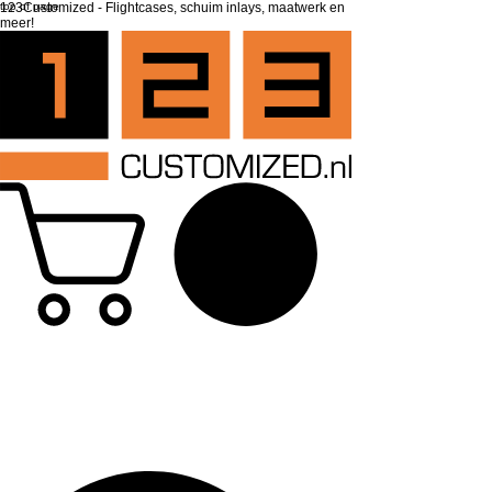
top of page
123Customized - Flightcases, schuim inlays, maatwerk en
meer!