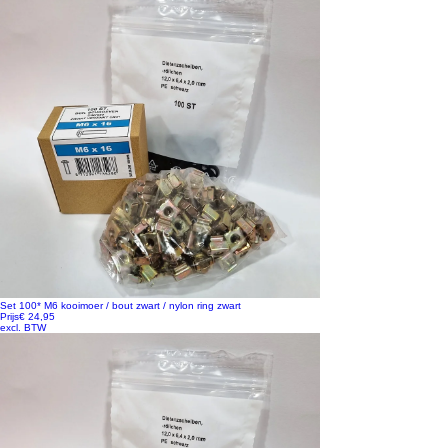
Set 100* M6 kooimoer / bout zwart / nylon ring zwart
Prijs
€ 24,95
excl. BTW