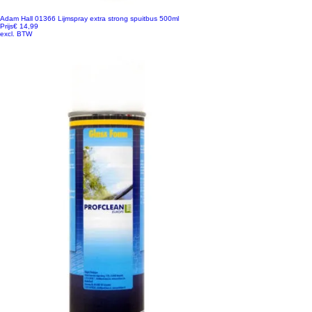
Adam Hall 01366 Lijmspray extra strong spuitbus 500ml
Prijs
€ 14,99
excl. BTW