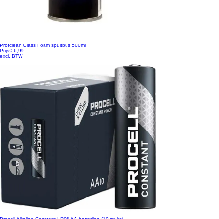
Profclean Glass Foam spuitbus 500ml
Prijs
€ 6,99
excl. BTW
Procell Alkaline Constant LR06 AA-batterijen (10 stuks)