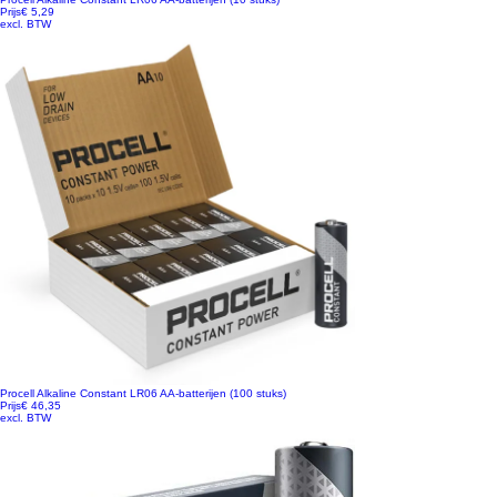
Prijs
€ 5,29
excl. BTW
Procell Alkaline Constant LR06 AA-batterijen (100 stuks)
Prijs
€ 46,35
excl. BTW