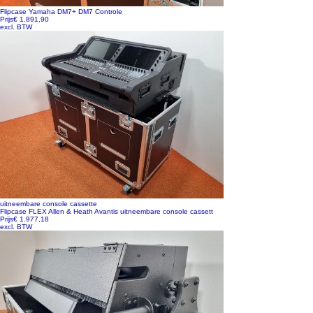
Flipcase Yamaha DM7+ DM7 Controle
Prijs
€ 1.891,90
excl. BTW
uitneembare console cassette
Flipcase FLEX Allen & Heath Avantis uitneembare console cassett
Prijs
€ 1.977,18
excl. BTW