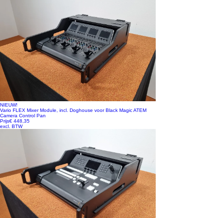
NIEUW!
Vario FLEX Mixer Module, incl. Doghouse voor Black Magic ATEM
Camera Control Pan
Prijs
€ 448,35
excl. BTW