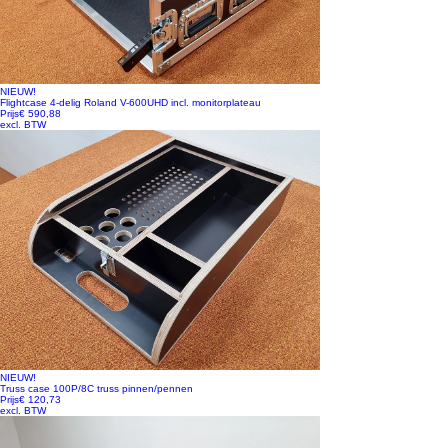
NIEUW!
Flightcase 4-delig Roland V-600UHD incl. monitorplateau
Prijs
€ 590,88
excl. BTW
NIEUW!
Truss case 100P/8C truss pinnen/pennen
Prijs
€ 120,73
excl. BTW