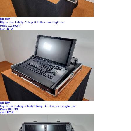
NIEUW!
Flightcase 3-delig Chimp G3 Ultra met doghouse
Prijs
€ 1.239,64
excl. BTW
NIEUW!
Flightcase 3-delig Infinity Chimp G3 Core incl. doghouse
Prijs
€ 996,30
excl. BTW