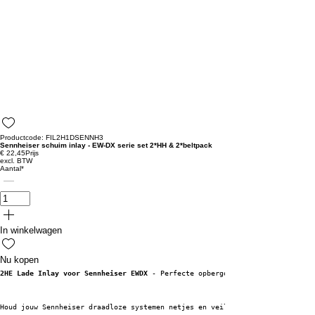
Productcode: FIL2H1DSENNH3
Sennheiser schuim inlay - EW-DX serie set 2*HH & 2*beltpack
€ 22,45
Prijs
excl. BTW
Aantal
*
In winkelwagen
Nu kopen
2HE Lade Inlay voor Sennheiser EWDX
 - Perfecte opbergoplossing!
Houd jouw Sennheiser draadloze systemen netjes en veilig opgeborgen met de