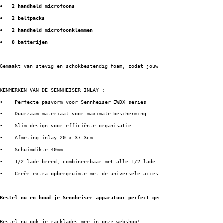
•   2 handheld microfoons
•   2 beltpacks
•   2 handheld microfoonklemmen
•   8 batterijen
Gemaakt van stevig en schokbestendig foam, zodat jouw apparatuur optimaal 
KENMERKEN VAN DE SENNHEISER INLAY :
•    Perfecte pasvorm voor Sennheiser EWDX series
•    Duurzaam materiaal voor maximale bescherming
•    Slim design voor efficiënte organisatie
•    Afmeting inlay 20 x 37.3cm
•    Schuimdikte 40mm
•    1/2 lade breed, combineerbaar met alle 1/2 lade inlays
•    Creër extra opbergruimte met de universele accessoiresvakken inlays
Bestel nu en houd je Sennheiser apparatuur perfect georganiseerd!
Bestel nu ook je racklades mee in onze webshop!