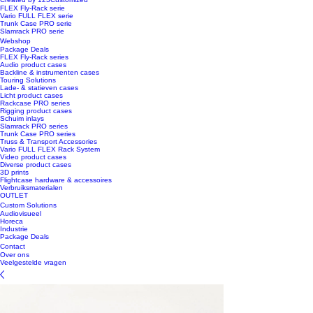
FLEX Fly-Rack serie
Vario FULL FLEX serie
Trunk Case PRO serie
Slamrack PRO serie
Webshop
Package Deals
FLEX Fly-Rack series
Audio product cases
Backline & instrumenten cases
Touring Solutions
Lade- & statieven cases
Licht product cases
Rackcase PRO series
Rigging product cases
Schuim inlays
Slamrack PRO series
Trunk Case PRO series
Truss & Transport Accessories
Vario FULL FLEX Rack System
Video product cases
Diverse product cases
3D prints
Flightcase hardware & accessoires
Verbruiksmaterialen
OUTLET
Custom Solutions
Audiovisueel
Horeca
Industrie
Package Deals
Contact
Over ons
Veelgestelde vragen