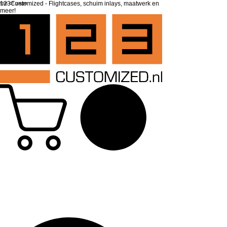
top of page
123Customized - Flightcases, schuim inlays, maatwerk en
meer!