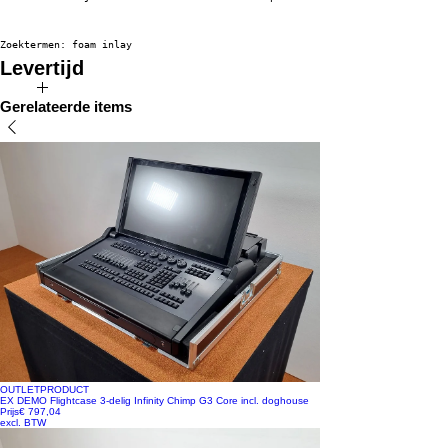
Zoektermen: foam inlay
Levertijd
Direct uit voorraad leverbaar!
Gerelateerde items
OUTLETPRODUCT
EX DEMO Flightcase 3-delig Infinity Chimp G3 Core incl. doghouse
Prijs
€ 797,04
excl. BTW