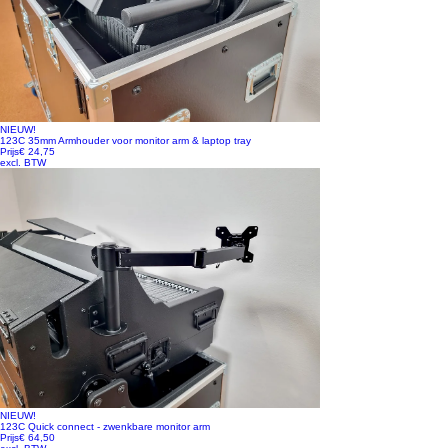
NIEUW!
123C 35mm Armhouder voor monitor arm & laptop tray
Prijs
€ 24,75
excl. BTW
NIEUW!
123C Quick connect - zwenkbare monitor arm
Prijs
€ 64,50