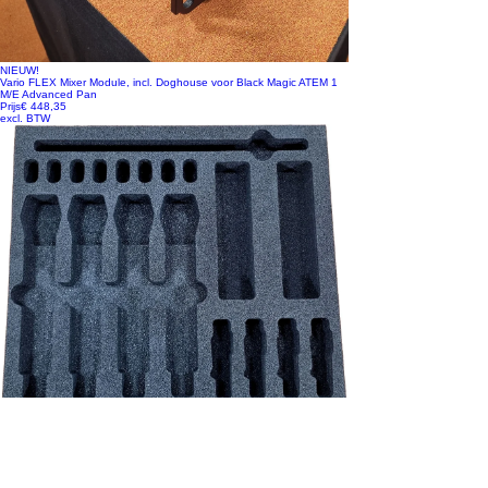
NIEUW!
Vario FLEX Mixer Module, incl. Doghouse voor Black Magic ATEM 1
M/E Advanced Pan
Prijs
€ 448,35
excl. BTW
NIEUW!
Shure schuim inlay - QLX-D/ULX-D/ADX set 4*HH / 4*beltpack incl.
accessoires
Prijs
€ 39,83
excl. BTW