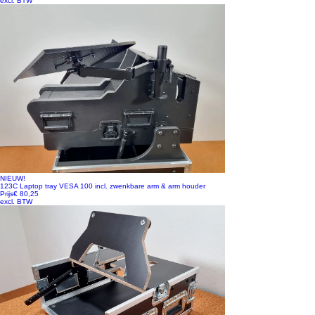
excl. BTW
NIEUW!
123C Laptop tray VESA 100 incl. zwenkbare arm & arm houder
Prijs
€ 80,25
excl. BTW