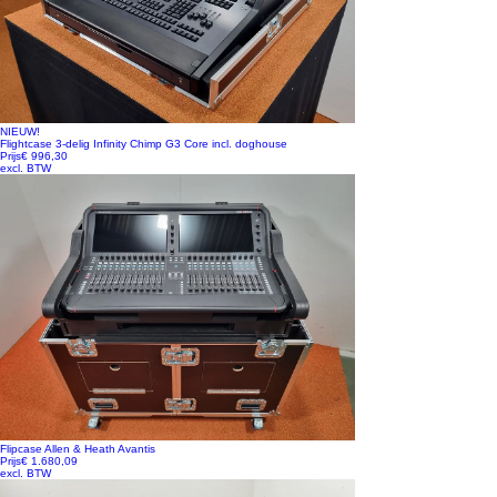
NIEUW!
Flightcase 3-delig Infinity Chimp G3 Core incl. doghouse
Prijs
€ 996,30
excl. BTW
Flipcase Allen & Heath Avantis
Prijs
€ 1.680,09
excl. BTW