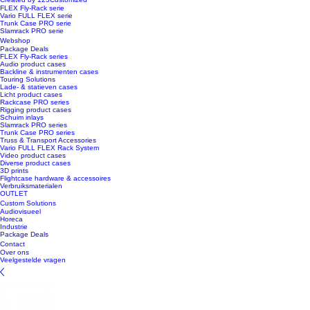
FLEX Fly-Rack serie
Vario FULL FLEX serie
Trunk Case PRO serie
Slamrack PRO serie
Webshop
Package Deals
FLEX Fly-Rack series
Audio product cases
Backline & instrumenten cases
Touring Solutions
Lade- & statieven cases
Licht product cases
Rackcase PRO series
Rigging product cases
Schuim inlays
Slamrack PRO series
Trunk Case PRO series
Truss & Transport Accessories
Vario FULL FLEX Rack System
Video product cases
Diverse product cases
3D prints
Flightcase hardware & accessoires
Verbruiksmaterialen
OUTLET
Custom Solutions
Audiovisueel
Horeca
Industrie
Package Deals
Contact
Over ons
Veelgestelde vragen