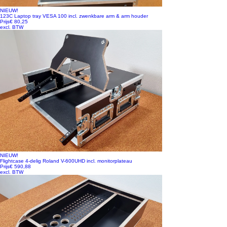
NIEUW!
123C Laptop tray VESA 100 incl. zwenkbare arm & arm houder
Prijs
€ 80,25
excl. BTW
NIEUW!
Flightcase 4-delig Roland V-600UHD incl. monitorplateau
Prijs
€ 590,88
excl. BTW