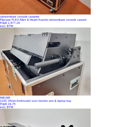
uitneembare console cassette
Flipcase FLEX Allen & Heath Avantis uitneembare console cassett
Prijs
€ 1.977,18
excl. BTW
NIEUW!
123C 35mm Armhouder voor monitor arm & laptop tray
Prijs
€ 24,75
excl. BTW