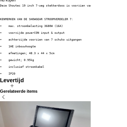
Nu kopen
Deze Showtec 19 inch 7-weg stekkerdoos is voorzien van een powerCON in- en
KENMERKEN VAN DE SHOWGEAR STROOMVERDELER 7:
•    max. stroombelasting 3680W (16A)
•    voorzijde powerCON input & output
•    achterzijde voorzien van 7 schuko uitgangen
•    1HE inbouwhoogte
•    afmetingen; 48.3 x 44 x 5cm
•    gewicht; 0.95kg
•    inclusief stroomkabel
•    IP20
Levertijd
Direct uit voorraad leverbaar!
Gerelateerde items