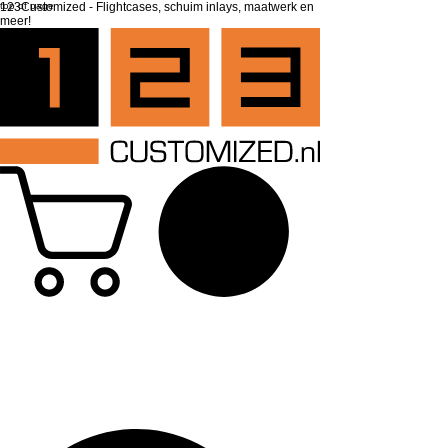
top of page
123Customized - Flightcases, schuim inlays, maatwerk en
meer!