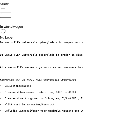
Aantal
*
In winkelwagen
Nu kopen
De Vario FLEX universele opberglade
 - Ontworpen voor wie méér verwacht
De Vario FLEX Universele opberglade is breder en dieper dan een standaard 
Alle Vario FLEX series zijn voorzien van massieve ladegeleiders, waarmee u
KENMERKEN VAN DE VARIO FLEX UNIVERSELE OPBERGLADE: 
•  Gewichtsbesparend
•  Standaard binnenmaat lade in cm; 44(B) x 44(D)
•  Standaard verkrijgbaar in 3 hoogtes; 7,5cm(2HE), 12cm(3HE) & 16,5cm(4HE
•  Klikt vast in uw master/tourrack
•  Volledig uitschuifbaar voor maximale toegang tot uw materiaal