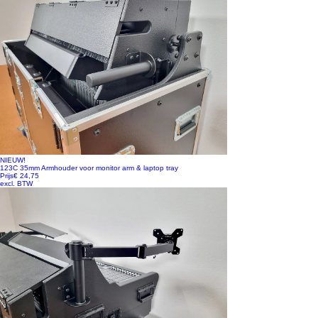
NIEUW!
123C 35mm Armhouder voor monitor arm & laptop tray
Prijs
€ 24,75
excl. BTW