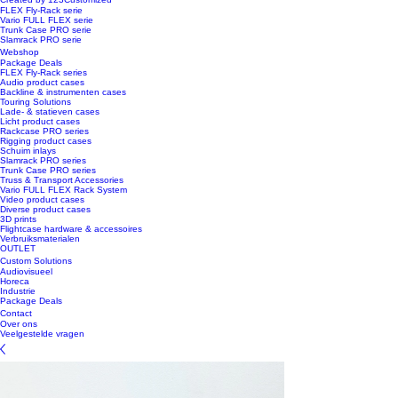
FLEX Fly-Rack serie
Vario FULL FLEX serie
Trunk Case PRO serie
Slamrack PRO serie
Webshop
Package Deals
FLEX Fly-Rack series
Audio product cases
Backline & instrumenten cases
Touring Solutions
Lade- & statieven cases
Licht product cases
Rackcase PRO series
Rigging product cases
Schuim inlays
Slamrack PRO series
Trunk Case PRO series
Truss & Transport Accessories
Vario FULL FLEX Rack System
Video product cases
Diverse product cases
3D prints
Flightcase hardware & accessoires
Verbruiksmaterialen
OUTLET
Custom Solutions
Audiovisueel
Horeca
Industrie
Package Deals
Contact
Over ons
Veelgestelde vragen