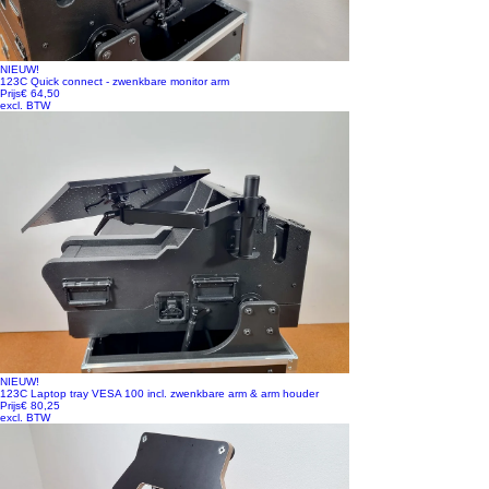
NIEUW!
123C Quick connect - zwenkbare monitor arm
Prijs
€ 64,50
excl. BTW
NIEUW!
123C Laptop tray VESA 100 incl. zwenkbare arm & arm houder
Prijs
€ 80,25
excl. BTW