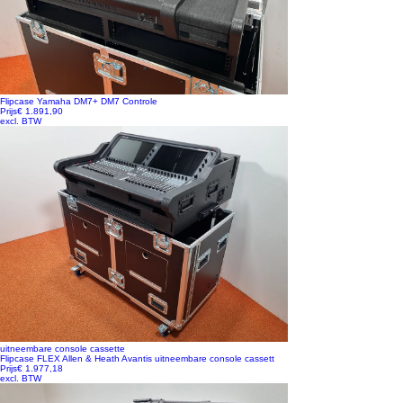
Flipcase Yamaha DM7+ DM7 Controle
Prijs
€ 1.891,90
excl. BTW
uitneembare console cassette
Flipcase FLEX Allen & Heath Avantis uitneembare console cassett
Prijs
€ 1.977,18
excl. BTW