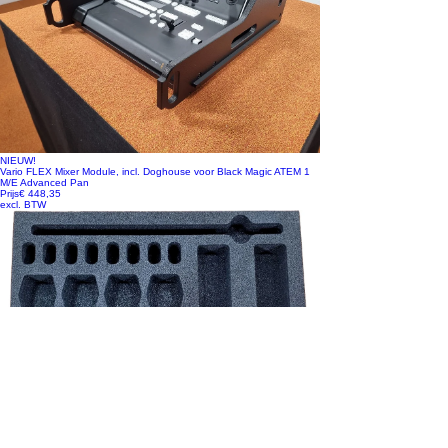
NIEUW!
Vario FLEX Mixer Module, incl. Doghouse voor Black Magic ATEM 1
M/E Advanced Pan
Prijs
€ 448,35
excl. BTW