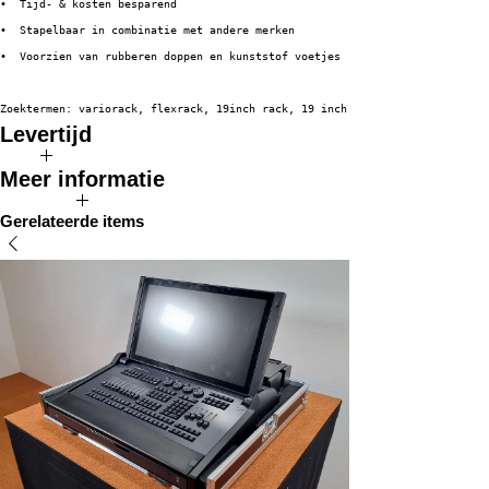
•  Tijd- & kosten besparend
•  Stapelbaar in combinatie met andere merken
•  Voorzien van rubberen doppen en kunststof voetjes
Zoektermen: variorack, flexrack, 19inch rack, 19 inch, modulair rack, modu
Levertijd
De verwachte levertijd van dit product bedraagt 2 tot 4 weken.
Meer informatie
Klik hier om naar de serie pagina over dit product te gaan.
Gerelateerde items