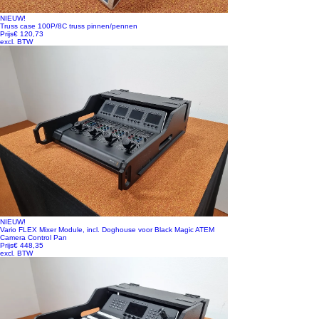
NIEUW!
Truss case 100P/8C truss pinnen/pennen
Prijs
€ 120,73
excl. BTW
NIEUW!
Vario FLEX Mixer Module, incl. Doghouse voor Black Magic ATEM
Camera Control Pan
Prijs
€ 448,35
excl. BTW