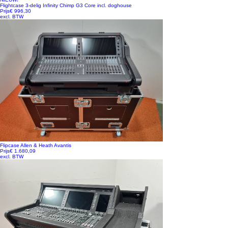
Flightcase 3-delig Infinity Chimp G3 Core incl. doghouse
Prijs
€ 996,30
excl. BTW
Flipcase Allen & Heath Avantis
Prijs
€ 1.680,09
excl. BTW