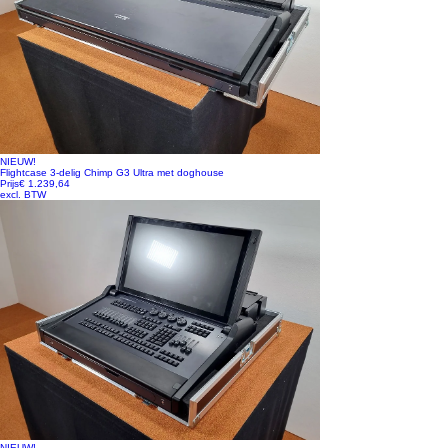
NIEUW!
Flightcase 3-delig Chimp G3 Ultra met doghouse
Prijs
€ 1.239,64
excl. BTW
NIEUW!