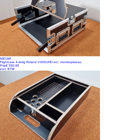
NIEUW!
Flightcase 4-delig Roland V-600UHD incl. monitorplateau
Prijs
€ 590,88
excl. BTW