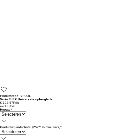
Productcode: VFUOL
Vario FLEX Universele opberglade
€ 192,57
Prijs
excl. BTW
Hoogte
*
Productieplaatschotel (252*192mm Black)
*