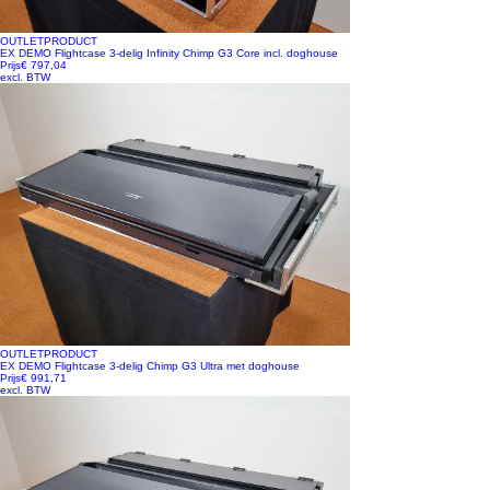
OUTLETPRODUCT
EX DEMO Flightcase 3-delig Infinity Chimp G3 Core incl. doghouse
Prijs
€ 797,04
excl. BTW
OUTLETPRODUCT
EX DEMO Flightcase 3-delig Chimp G3 Ultra met doghouse
Prijs
€ 991,71
excl. BTW