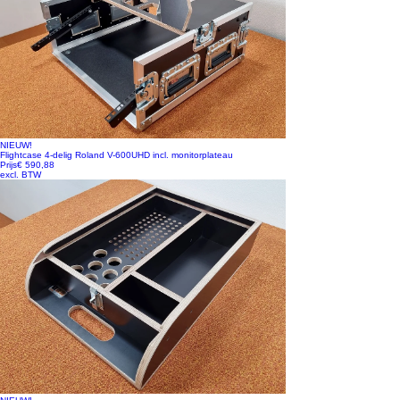
NIEUW!
Flightcase 4-delig Roland V-600UHD incl. monitorplateau
Prijs
€ 590,88
excl. BTW