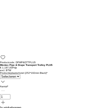
Productcode: DPWP&DTTPLUS
Wentex Pipe & Drape Transport Trolley PLUS
€ 1.197,00
Prijs
excl. BTW
Productieplaatschotel (252*192mm Black)
*
Aantal
*
In winkelwagen