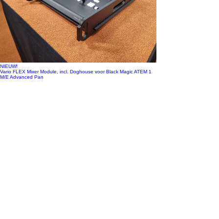
NIEUW!
Vario FLEX Mixer Module, incl. Doghouse voor Black Magic ATEM 1
M/E Advanced Pan
Prijs
€ 448,35
excl. BTW