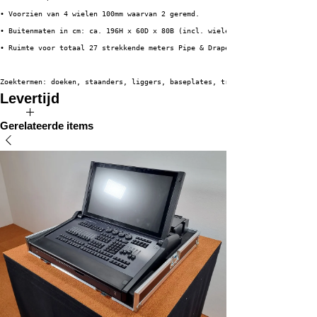
• Voorzien van 4 wielen 100mm waarvan 2 geremd.
• Buitenmaten in cm: ca. 196H x 60D x 80B (incl. wielen)
• Ruimte voor totaal 27 strekkende meters Pipe & Drape
Zoektermen: doeken, staanders, liggers, baseplates, trolley, wentex
Levertijd
De verwachte levertijd van dit product bedraagt 2 tot 4 weken.
Gerelateerde items