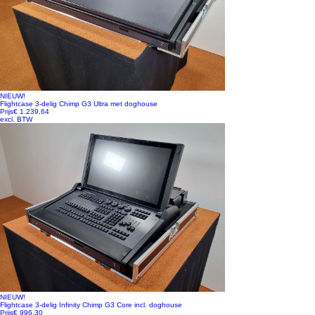
NIEUW!
Flightcase 3-delig Chimp G3 Ultra met doghouse
Prijs
€ 1.239,64
excl. BTW
NIEUW!
Flightcase 3-delig Infinity Chimp G3 Core incl. doghouse
Prijs
€ 996,30