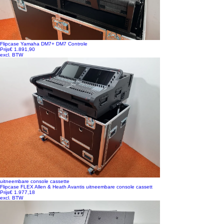
Flipcase Yamaha DM7+ DM7 Controle
Prijs
€ 1.891,90
excl. BTW
uitneembare console cassette
Flipcase FLEX Allen & Heath Avantis uitneembare console cassett
Prijs
€ 1.977,18
excl. BTW