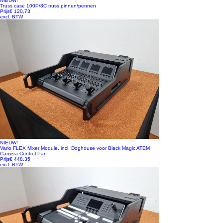
NIEUW!
Truss case 100P/8C truss pinnen/pennen
Prijs
€ 120,73
excl. BTW
NIEUW!
Vario FLEX Mixer Module, incl. Doghouse voor Black Magic ATEM
Camera Control Pan
Prijs
€ 448,35
excl. BTW