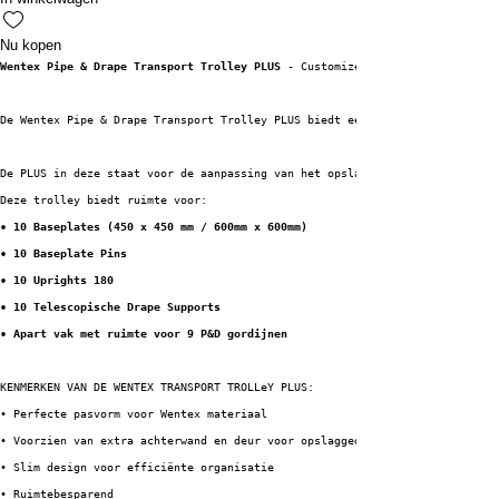
Nu kopen
Wentex Pipe & Drape Transport Trolley PLUS
 - Customized met extra deur
De Wentex Pipe & Drape Transport Trolley PLUS biedt een efficiënte manier 
De PLUS in deze staat voor de aanpassing van het opslaggedeelte voor de do
Deze trolley biedt ruimte voor:
• 10 Baseplates (450 x 450 mm / 600mm x 600mm)
• 10 Baseplate Pins
• 10 Uprights 180 
• 10 Telescopische Drape Supports 
• Apart vak met ruimte voor 9 P&D gordijnen
KENMERKEN VAN DE WENTEX TRANSPORT TROLLeY PLUS:
• Perfecte pasvorm voor Wentex materiaal
• Voorzien van extra achterwand en deur voor opslaggedeelte doeken
• Slim design voor efficiënte organisatie
• Ruimtebesparend