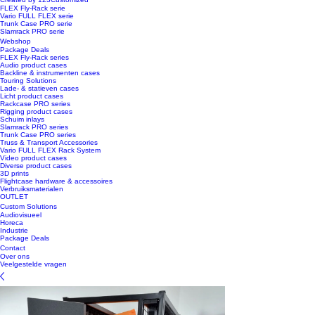
FLEX Fly-Rack serie
Vario FULL FLEX serie
Trunk Case PRO serie
Slamrack PRO serie
Webshop
Package Deals
FLEX Fly-Rack series
Audio product cases
Backline & instrumenten cases
Touring Solutions
Lade- & statieven cases
Licht product cases
Rackcase PRO series
Rigging product cases
Schuim inlays
Slamrack PRO series
Trunk Case PRO series
Truss & Transport Accessories
Vario FULL FLEX Rack System
Video product cases
Diverse product cases
3D prints
Flightcase hardware & accessoires
Verbruiksmaterialen
OUTLET
Custom Solutions
Audiovisueel
Horeca
Industrie
Package Deals
Contact
Over ons
Veelgestelde vragen