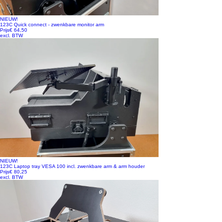
NIEUW!
123C Quick connect - zwenkbare monitor arm
Prijs
€ 64,50
excl. BTW
NIEUW!
123C Laptop tray VESA 100 incl. zwenkbare arm & arm houder
Prijs
€ 80,25
excl. BTW