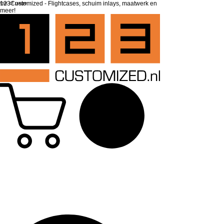
top of page
123Customized - Flightcases, schuim inlays, maatwerk en
meer!