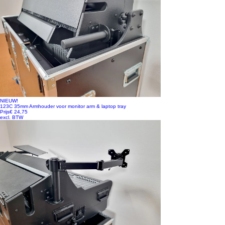
NIEUW!
123C 35mm Armhouder voor monitor arm & laptop tray
Prijs
€ 24,75
excl. BTW