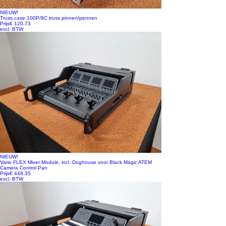
NIEUW!
Truss case 100P/8C truss pinnen/pennen
Prijs
€ 120,73
excl. BTW
NIEUW!
Vario FLEX Mixer Module, incl. Doghouse voor Black Magic ATEM
Camera Control Pan
Prijs
€ 448,35
excl. BTW