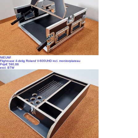
NIEUW!
Flightcase 4-delig Roland V-600UHD incl. monitorplateau
Prijs
€ 590,88
excl. BTW