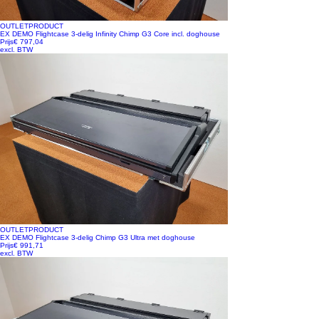
OUTLETPRODUCT
EX DEMO Flightcase 3-delig Infinity Chimp G3 Core incl. doghouse
Prijs
€ 797,04
excl. BTW
OUTLETPRODUCT
EX DEMO Flightcase 3-delig Chimp G3 Ultra met doghouse
Prijs
€ 991,71
excl. BTW