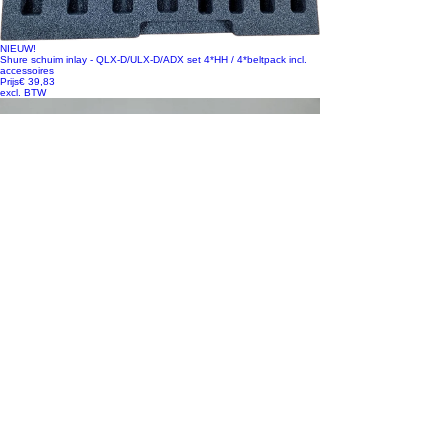
NIEUW!
Shure schuim inlay - QLX-D/ULX-D/ADX set 4*HH / 4*beltpack incl.
accessoires
Prijs
€ 39,83
excl. BTW