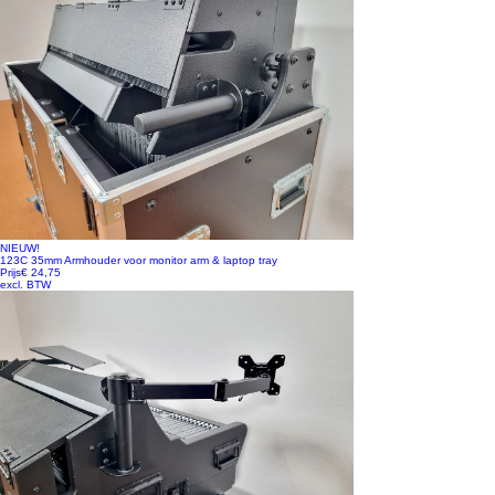
NIEUW!
123C 35mm Armhouder voor monitor arm & laptop tray
Prijs
€ 24,75
excl. BTW