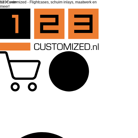
top of page
123Customized - Flightcases, schuim inlays, maatwerk en
meer!