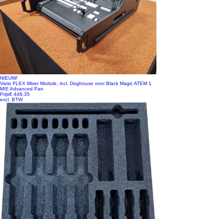
NIEUW!
Vario FLEX Mixer Module, incl. Doghouse voor Black Magic ATEM 1
M/E Advanced Pan
Prijs
€ 448,35
excl. BTW