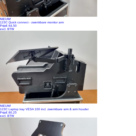
NIEUW!
123C Quick connect - zwenkbare monitor arm
Prijs
€ 64,50
excl. BTW
NIEUW!
123C Laptop tray VESA 100 incl. zwenkbare arm & arm houder
Prijs
€ 80,25
excl. BTW