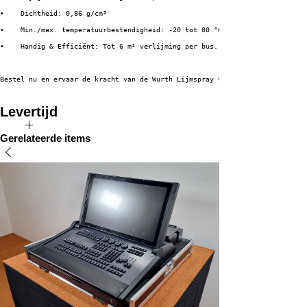
•    Dichtheid: 0,86 g/cm³
•    Min./max. temperatuurbestendigheid: -20 tot 80 °C
•    Handig & Efficiënt: Tot 6 m² verlijming per bus.
Bestel nu en ervaar de kracht van de Wurth Lijmspray voor jouw volgende pr
Levertijd
Direct uit voorraad leverbaar!
Gerelateerde items