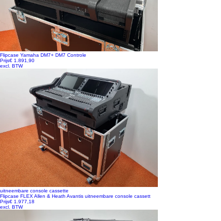
Flipcase Yamaha DM7+ DM7 Controle
Prijs
€ 1.891,90
excl. BTW
uitneembare console cassette
Flipcase FLEX Allen & Heath Avantis uitneembare console cassett
Prijs
€ 1.977,18
excl. BTW