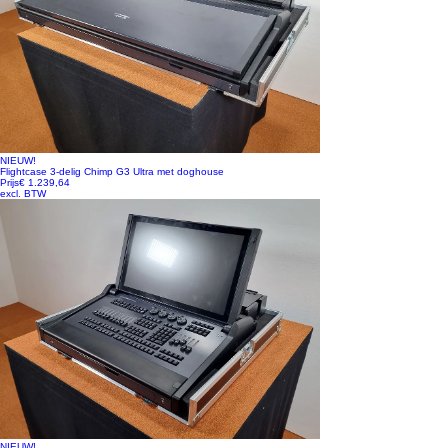
NIEUW!
Flightcase 3-delig Chimp G3 Ultra met doghouse
Prijs
€ 1.239,64
excl. BTW
NIEUW!