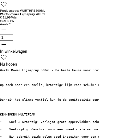
Productcode: WURTHPS400ML
Wurth Power Lijmspray 400ml
€ 11,99
Prijs
excl. BTW
Aantal
*
In winkelwagen
Nu kopen
Wurth Power Lijmspray 500ml - 
De beste keuze voor Professionele Verlijming
Op zoek naar een snelle, krachtige lijm voor schuim? De Wurth Power lijmsp
Dankzij het slimme ventiel kun je de spuitpositie eenvoudig instellen naar
KENMERKEN MULTIFOAM:
•    Snel & Krachtig: Verlijmt grote oppervlakken schuim moeiteloos op  an
•    Veelzijdig: Geschikt voor een breed scala aan materialen
•    Bij gebruik beide delen goed inspuiten voor een optimale hechting