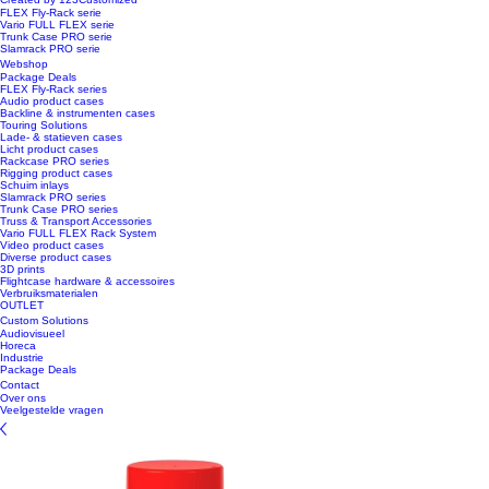
FLEX Fly-Rack serie
Vario FULL FLEX serie
Trunk Case PRO serie
Slamrack PRO serie
Webshop
Package Deals
FLEX Fly-Rack series
Audio product cases
Backline & instrumenten cases
Touring Solutions
Lade- & statieven cases
Licht product cases
Rackcase PRO series
Rigging product cases
Schuim inlays
Slamrack PRO series
Trunk Case PRO series
Truss & Transport Accessories
Vario FULL FLEX Rack System
Video product cases
Diverse product cases
3D prints
Flightcase hardware & accessoires
Verbruiksmaterialen
OUTLET
Custom Solutions
Audiovisueel
Horeca
Industrie
Package Deals
Contact
Over ons
Veelgestelde vragen