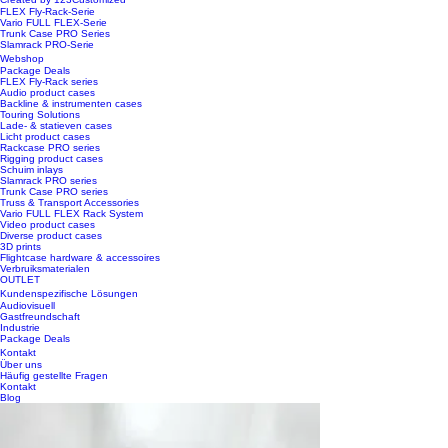
FLEX Fly-Rack-Serie
Vario FULL FLEX-Serie
Trunk Case PRO Series
Slamrack PRO-Serie
Webshop
Package Deals
FLEX Fly-Rack series
Audio product cases
Backline & instrumenten cases
Touring Solutions
Lade- & statieven cases
Licht product cases
Rackcase PRO series
Rigging product cases
Schuim inlays
Slamrack PRO series
Trunk Case PRO series
Truss & Transport Accessories
Vario FULL FLEX Rack System
Video product cases
Diverse product cases
3D prints
Flightcase hardware & accessoires
Verbruiksmaterialen
OUTLET
Kundenspezifische Lösungen
Audiovisuell
Gastfreundschaft
Industrie
Package Deals
Kontakt
Über uns
Häufig gestellte Fragen
Kontakt
Blog