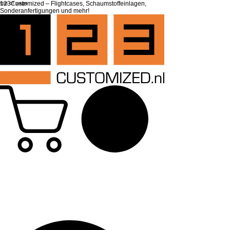
top of page
123Customized – Flightcases, Schaumstoffeinlagen,
Sonderanfertigungen und mehr!