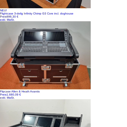
NEU!
Flightcase 3-delig Infinity Chimp G3 Core incl. doghouse
Preis
996,30 €
exkl. MwSt.
Flipcase Allen & Heath Avantis
Preis
1.680,09 €
exkl. MwSt.