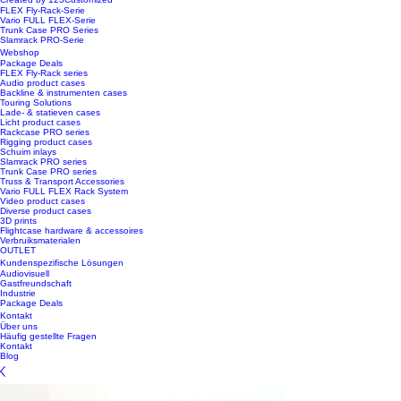
FLEX Fly-Rack-Serie
Vario FULL FLEX-Serie
Trunk Case PRO Series
Slamrack PRO-Serie
Webshop
Package Deals
FLEX Fly-Rack series
Audio product cases
Backline & instrumenten cases
Touring Solutions
Lade- & statieven cases
Licht product cases
Rackcase PRO series
Rigging product cases
Schuim inlays
Slamrack PRO series
Trunk Case PRO series
Truss & Transport Accessories
Vario FULL FLEX Rack System
Video product cases
Diverse product cases
3D prints
Flightcase hardware & accessoires
Verbruiksmaterialen
OUTLET
Kundenspezifische Lösungen
Audiovisuell
Gastfreundschaft
Industrie
Package Deals
Kontakt
Über uns
Häufig gestellte Fragen
Kontakt
Blog