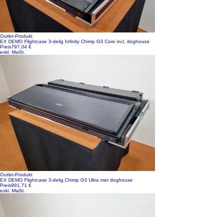
Outlet-Produkt
EX DEMO Flightcase 3-delig Infinity Chimp G3 Core incl. doghouse
Preis
797,04 €
exkl. MwSt.
Outlet-Produkt
EX DEMO Flightcase 3-delig Chimp G3 Ultra met doghouse
Preis
991,71 €
exkl. MwSt.