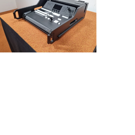
NEU!
Vario FLEX Mixer Module, incl. Doghouse voor Black Magic ATEM 1
M/E Advanced Pan
Preis
448,35 €
exkl. MwSt.