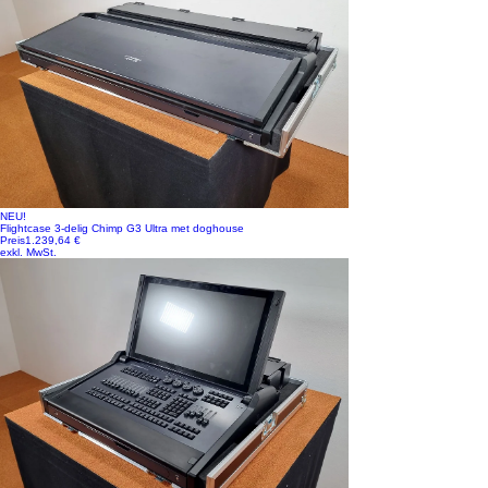
NEU!
Flightcase 3-delig Chimp G3 Ultra met doghouse
Preis
1.239,64 €
exkl. MwSt.