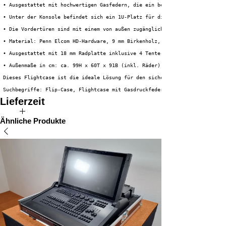
 • Ausgestattet mit hochwertigen Gasfedern, die ein besonders sanftes Neig
 • Unter der Konsole befindet sich ein 1U-Platz für die Installation von P
 • Die Vordertüren sind mit einem von außen zugänglichen Zubehörstaufach a
 • Material: Penn Elcom HD-Hardware, 9 mm Birkenholz, 1 mm HPL + schwarze 
 • Ausgestattet mit 18 mm Radplatte inklusive 4 Tente-Lenkrollen, davon 2 
 • Außenmaße in cm: ca. 99H x 60T x 91B (inkl. Räder)
 Dieses Flightcase ist die ideale Lösung für den sicheren und effizienten 
 Suchbegriffe: Flip-Case, Flightcase mit Gasdruckfedern, Flip-Down-Case, A
Lieferzeit
Die voraussichtliche Lieferzeit dieses Produkts beträgt 3 bis 5
Ähnliche Produkte
Wochen.