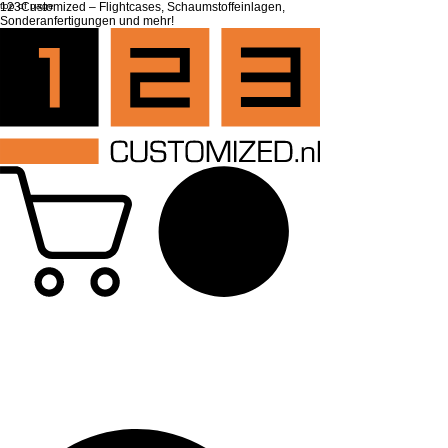
top of page
123Customized – Flightcases, Schaumstoffeinlagen,
Sonderanfertigungen und mehr!