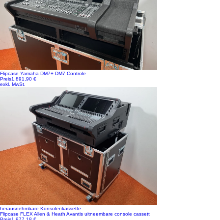
Flipcase Yamaha DM7+ DM7 Controle
Preis
1.891,90 €
exkl. MwSt.
herausnehmbare Konsolenkassette
Flipcase FLEX Allen & Heath Avantis uitneembare console cassett
Preis
1.977,18 €