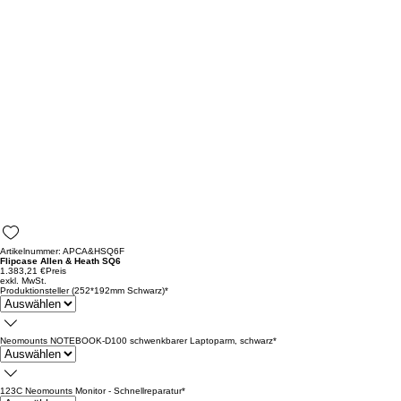
Artikelnummer: APCA&HSQ6F
Flipcase Allen & Heath SQ6
1.383,21 €
Preis
exkl. MwSt.
Produktionsteller (252*192mm Schwarz)
*
Neomounts NOTEBOOK-D100 schwenkbarer Laptoparm, schwarz
*
123C Neomounts Monitor - Schnellreparatur
*