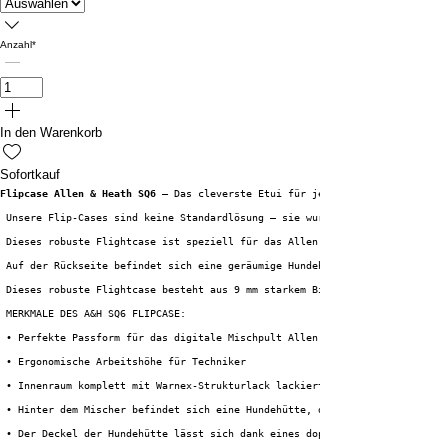
Anzahl
*
In den Warenkorb
Sofortkauf
Flipcase Allen & Heath SQ6 –
 Das cleverste Etui für jede Situation!
 Unsere Flip-Cases sind keine Standardlösung – sie wurden speziell entwick
 Dieses robuste Flightcase ist speziell für das Allen & Heath SQ6 Digitalm
 Auf der Rückseite befindet sich eine geräumige Hundehütte. Der Deckel der
 Dieses robuste Flightcase besteht aus 9 mm starkem Birkensperrholz und is
 MERKMALE DES A&H SQ6 FLIPCASE:
 • Perfekte Passform für das digitale Mischpult Allen & Heath SQ6
 • Ergonomische Arbeitshöhe für Techniker
 • Innenraum komplett mit Warnex-Strukturlack lackiert
 • Hinter dem Mischer befindet sich eine Hundehütte, die mit Fallschlösser
 • Der Deckel der Hundehütte lässt sich dank eines doppelten Scharnierpunk