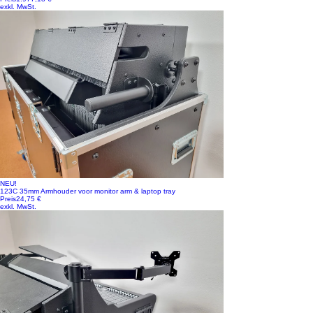
exkl. MwSt.
NEU!
123C 35mm Armhouder voor monitor arm & laptop tray
Preis
24,75 €
exkl. MwSt.