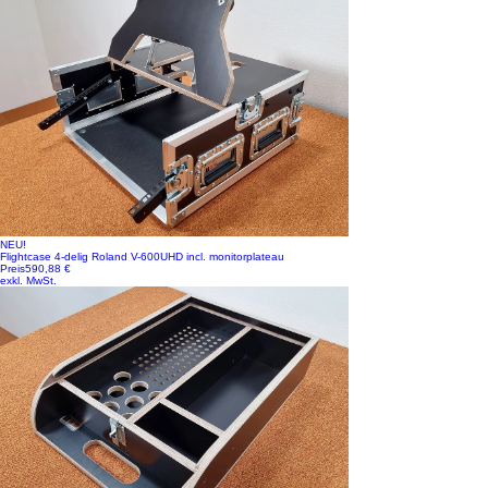
NEU!
Flightcase 4-delig Roland V-600UHD incl. monitorplateau
Preis
590,88 €
exkl. MwSt.