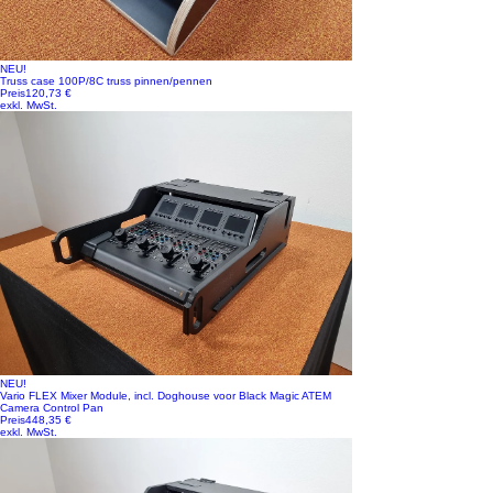
NEU!
Truss case 100P/8C truss pinnen/pennen
Preis
120,73 €
exkl. MwSt.
NEU!
Vario FLEX Mixer Module, incl. Doghouse voor Black Magic ATEM
Camera Control Pan
Preis
448,35 €
exkl. MwSt.