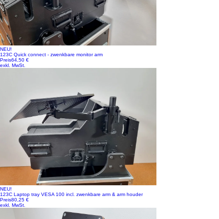
NEU!
123C Quick connect - zwenkbare monitor arm
Preis
64,50 €
exkl. MwSt.
NEU!
123C Laptop tray VESA 100 incl. zwenkbare arm & arm houder
Preis
80,25 €
exkl. MwSt.