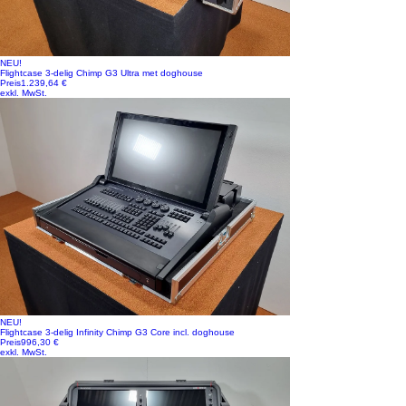
NEU!
Flightcase 3-delig Chimp G3 Ultra met doghouse
Preis
1.239,64 €
exkl. MwSt.
NEU!
Flightcase 3-delig Infinity Chimp G3 Core incl. doghouse
Preis
996,30 €
exkl. MwSt.