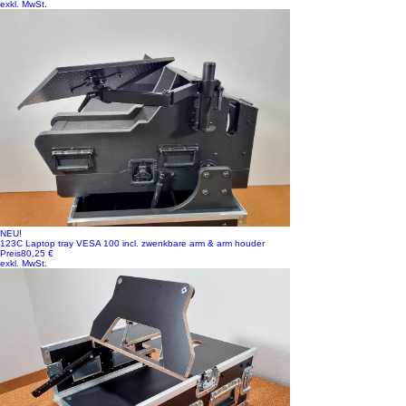
exkl. MwSt.
NEU!
123C Laptop tray VESA 100 incl. zwenkbare arm & arm houder
Preis
80,25 €
exkl. MwSt.