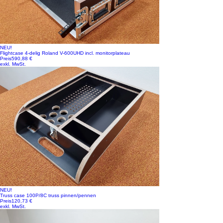
NEU!
Flightcase 4-delig Roland V-600UHD incl. monitorplateau
Preis
590,88 €
exkl. MwSt.
NEU!
Truss case 100P/8C truss pinnen/pennen
Preis
120,73 €
exkl. MwSt.