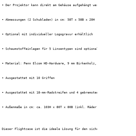
 • Der Projektor kann direkt am Gehäuse aufgehängt werden, ohne ihn anhebe
 • Abmessungen (2 Schubladen) in cm: 58T x 58B x 20H
 • Optional mit individueller Logogravur erhältlich
 • Schaumstoffeinlagen für 5 Linsentypen sind optional erhältlich.
 • Material: Penn Elcom HD-Hardware, 9 mm Birkenholz, 1 mm HPL + schwarze 
 • Ausgestattet mit 10 Griffen
 • Ausgestattet mit 18-mm-Radstreifen und 4 gebremsten Tente-Lenkrollen
 • Außenmaße in cm: ca. 103H x 80T x 80B (inkl. Räder)
 Dieser Flightcase ist die ideale Lösung für den sicheren und effizienten 