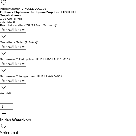
Artikelnummer: VPKCEEVOE10SF
Faltbarer Flightcase für Epson-Projektor + EVO E10
Stapelrahmen
1.087,06 €
Preis
exkl. MwSt.
Produktionsteller (252*192mm Schwarz)
*
Stapelbare Teller (4 Stück)
*
Schaumstoff-Einlagelinse ELP LM10/LM11/LM15
*
Schaumstoffeinlage Linse ELP LU04/LW06
*
Anzahl
*
In den Warenkorb
Sofortkauf