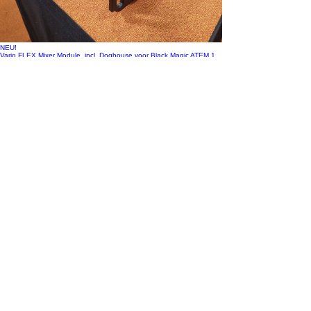
NEU!
Vario FLEX Mixer Module, incl. Doghouse voor Black Magic ATEM 1
M/E Advanced Pan
Preis
448,35 €
exkl. MwSt.
NEU!
Shure schuim inlay - QLX-D/ULX-D/ADX set 4*HH / 4*beltpack incl.
accessoires
Preis
39,83 €