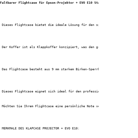
Faltbarer Flightcase für Epson-Projektor + EVO E10 Stapelrahmen
 Dieses Flightcase bietet die ideale Lösung für den sicheren Transport Ihr
 Der Koffer ist als Klappkoffer konzipiert, was den großen Vorteil bietet,
 Das Flightcase besteht aus 9 mm starkem Birken-Sperrholz und ist mit 1 mm
 Dieses Flightcase eignet sich ideal für den professionellen Einsatz, sowo
 Möchten Sie Ihrem Flightcase eine persönliche Note verleihen? Dann wählen
 MERKMALE DES KLAPCASE PROJECTOR + EVO E10: