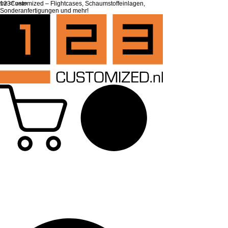
top of page
123Customized – Flightcases, Schaumstoffeinlagen,
Sonderanfertigungen und mehr!