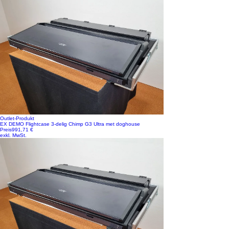
Outlet-Produkt
EX DEMO Flightcase 3-delig Chimp G3 Ultra met doghouse
Preis
991,71 €
exkl. MwSt.