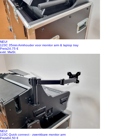
NEU!
123C 35mm Armhouder voor monitor arm & laptop tray
Preis
24,75 €
exkl. MwSt.
NEU!
123C Quick connect - zwenkbare monitor arm
Preis
64,50 €