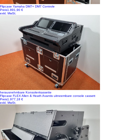
Flipcase Yamaha DM7+ DM7 Controle
Preis
1.891,90 €
exkl. MwSt.
herausnehmbare Konsolenkassette
Flipcase FLEX Allen & Heath Avantis uitneembare console cassett
Preis
1.977,18 €
exkl. MwSt.