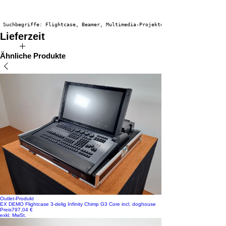
 Suchbegriffe: Flightcase, Beamer, Multimedia-Projektor
Lieferzeit
Die voraussichtliche Lieferzeit für dieses Produkt beträgt 3 bis 5
Ähnliche Produkte
Wochen.
Outlet-Produkt
EX DEMO Flightcase 3-delig Infinity Chimp G3 Core incl. doghouse
Preis
797,04 €
exkl. MwSt.