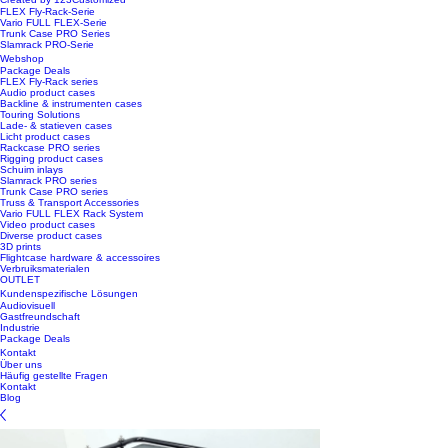
FLEX Fly-Rack-Serie
Vario FULL FLEX-Serie
Trunk Case PRO Series
Slamrack PRO-Serie
Webshop
Package Deals
FLEX Fly-Rack series
Audio product cases
Backline & instrumenten cases
Touring Solutions
Lade- & statieven cases
Licht product cases
Rackcase PRO series
Rigging product cases
Schuim inlays
Slamrack PRO series
Trunk Case PRO series
Truss & Transport Accessories
Vario FULL FLEX Rack System
Video product cases
Diverse product cases
3D prints
Flightcase hardware & accessoires
Verbruiksmaterialen
OUTLET
Kundenspezifische Lösungen
Audiovisuell
Gastfreundschaft
Industrie
Package Deals
Kontakt
Über uns
Häufig gestellte Fragen
Kontakt
Blog