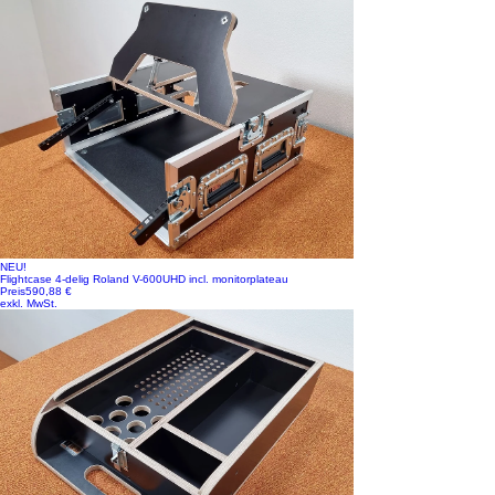
NEU!
Flightcase 4-delig Roland V-600UHD incl. monitorplateau
Preis
590,88 €
exkl. MwSt.