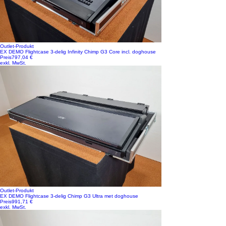
Outlet-Produkt
EX DEMO Flightcase 3-delig Infinity Chimp G3 Core incl. doghouse
Preis
797,04 €
exkl. MwSt.
Outlet-Produkt
EX DEMO Flightcase 3-delig Chimp G3 Ultra met doghouse
Preis
991,71 €
exkl. MwSt.