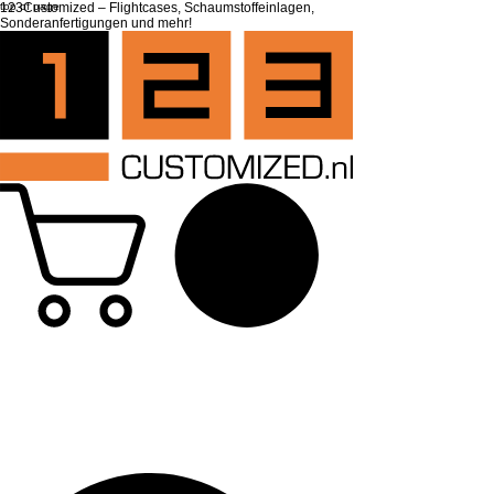
top of page
123Customized – Flightcases, Schaumstoffeinlagen,
Sonderanfertigungen und mehr!