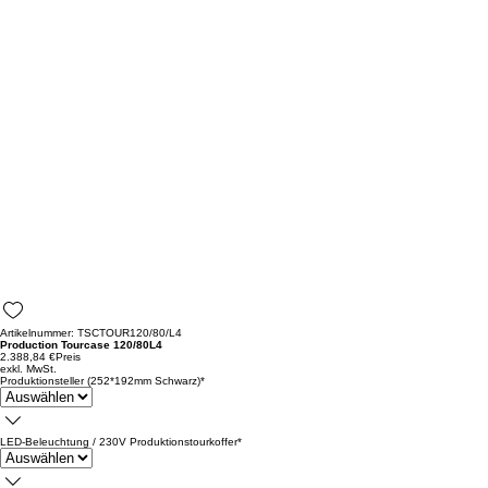
Artikelnummer: TSCTOUR120/80/L4
Production Tourcase 120/80L4
2.388,84 €
Preis
exkl. MwSt.
Produktionsteller (252*192mm Schwarz)
*
LED-Beleuchtung / 230V Produktionstourkoffer
*