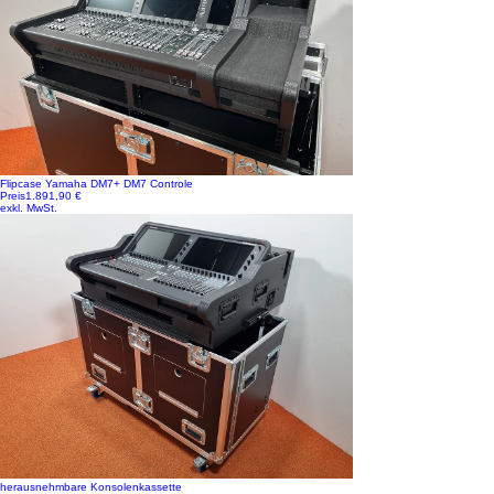
Flipcase Yamaha DM7+ DM7 Controle
Preis
1.891,90 €
exkl. MwSt.
herausnehmbare Konsolenkassette