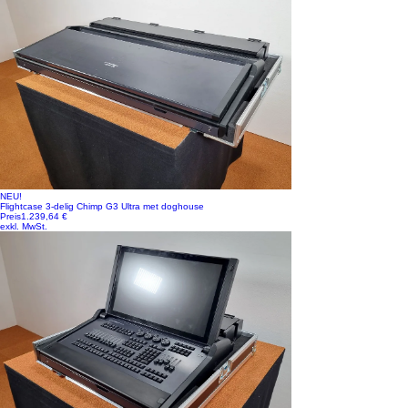
NEU!
Flightcase 3-delig Chimp G3 Ultra met doghouse
Preis
1.239,64 €
exkl. MwSt.