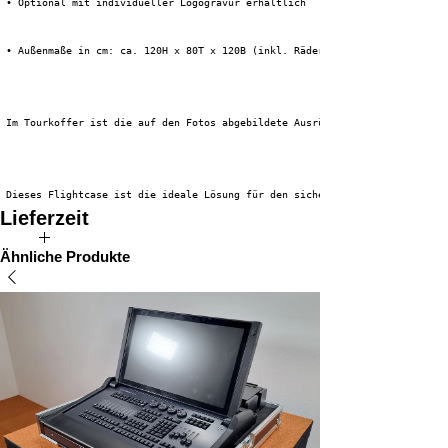
 • Optional mit individueller Logogravur erhältlich
 • Außenmaße in cm: ca. 120H x 80T x 120B (inkl. Räder)
 Im Tourkoffer ist die auf den Fotos abgebildete Ausrüstung nicht enthalte
 Dieses Flightcase ist die ideale Lösung für den sicheren und effizienten 
Lieferzeit
Die voraussichtliche Lieferzeit für dieses Produkt beträgt 3 bis 5
Ähnliche Produkte
Wochen.