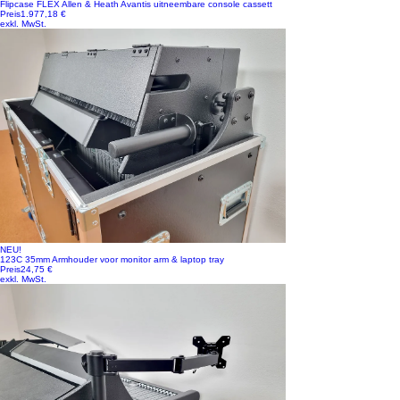
Flipcase FLEX Allen & Heath Avantis uitneembare console cassett
Preis
1.977,18 €
exkl. MwSt.
NEU!
123C 35mm Armhouder voor monitor arm & laptop tray
Preis
24,75 €
exkl. MwSt.