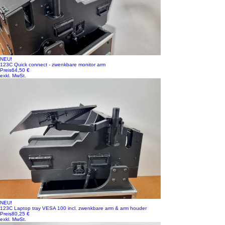
NEU!
123C Quick connect - zwenkbare monitor arm
Preis
64,50 €
exkl. MwSt.
NEU!
123C Laptop tray VESA 100 incl. zwenkbare arm & arm houder
Preis
80,25 €
exkl. MwSt.