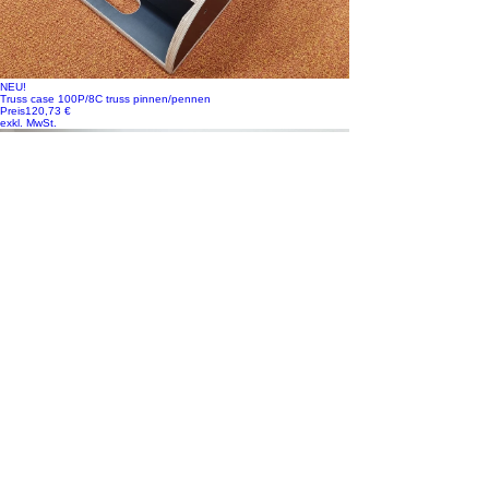
NEU!
Truss case 100P/8C truss pinnen/pennen
Preis
120,73 €
exkl. MwSt.
NEU!
Vario FLEX Mixer Module, incl. Doghouse voor Black Magic ATEM
Camera Control Pan
Preis
448,35 €
exkl. MwSt.