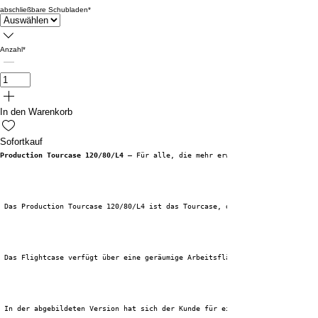
abschließbare Schubladen
*
Anzahl
*
In den Warenkorb
Sofortkauf
Production Tourcase 120/80/L4
 – Für alle, die mehr erwarten!
 Das Production Tourcase 120/80/L4 ist das Tourcase, das jeden Komfort bie
 Das Flightcase verfügt über eine geräumige Arbeitsfläche mit Kabeldurchfü
 In der abgebildeten Version hat sich der Kunde für einen großen Bildschir