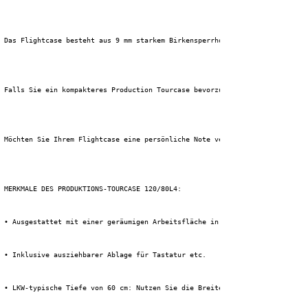
 Das Flightcase besteht aus 9 mm starkem Birkensperrholz und ist mit 1 mm 
 Falls Sie ein kompakteres Production Tourcase bevorzugen, schauen Sie sic
 Möchten Sie Ihrem Flightcase eine persönliche Note verleihen? Dann wählen
 MERKMALE DES PRODUKTIONS-TOURCASE 120/80L4:
 • Ausgestattet mit einer geräumigen Arbeitsfläche in einer Arbeitshöhe vo
 • Inklusive ausziehbarer Ablage für Tastatur etc.
 • LKW-typische Tiefe von 60 cm: Nutzen Sie die Breite Ihres LKWs optimal 