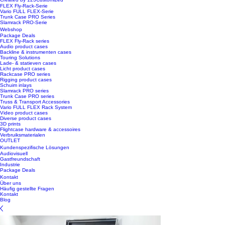
FLEX Fly-Rack-Serie
Vario FULL FLEX-Serie
Trunk Case PRO Series
Slamrack PRO-Serie
Webshop
Package Deals
FLEX Fly-Rack series
Audio product cases
Backline & instrumenten cases
Touring Solutions
Lade- & statieven cases
Licht product cases
Rackcase PRO series
Rigging product cases
Schuim inlays
Slamrack PRO series
Trunk Case PRO series
Truss & Transport Accessories
Vario FULL FLEX Rack System
Video product cases
Diverse product cases
3D prints
Flightcase hardware & accessoires
Verbruiksmaterialen
OUTLET
Kundenspezifische Lösungen
Audiovisuell
Gastfreundschaft
Industrie
Package Deals
Kontakt
Über uns
Häufig gestellte Fragen
Kontakt
Blog