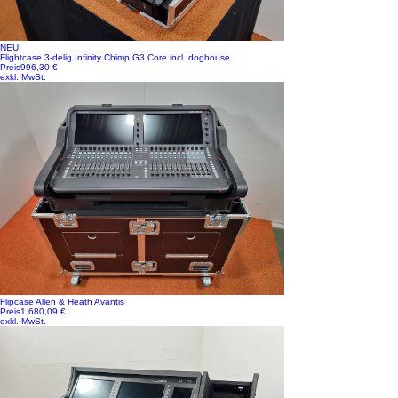
NEU!
Flightcase 3-delig Infinity Chimp G3 Core incl. doghouse
Preis
996,30 €
exkl. MwSt.
Flipcase Allen & Heath Avantis
Preis
1.680,09 €
exkl. MwSt.