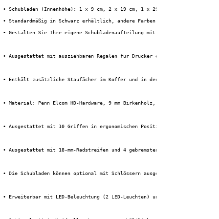
 • Schubladen (Innenhöhe): 1 x 9 cm, 2 x 19 cm, 1 x 29 cm
 • Standardmäßig in Schwarz erhältlich, andere Farben sind auf Anfrage ver
 • Gestalten Sie Ihre eigene Schubladenaufteilung mit separat erhältlichen
 • Ausgestattet mit ausziehbaren Regalen für Drucker etc.
 • Enthält zusätzliche Staufächer im Koffer und in den Türen
 • Material: Penn Elcom HD-Hardware, 9 mm Birkenholz, 1 mm HPL + schwarze 
 • Ausgestattet mit 10 Griffen in ergonomischen Positionen
 • Ausgestattet mit 18-mm-Radstreifen und 4 gebremsten Tente-Lenkrollen
 • Die Schubladen können optional mit Schlössern ausgestattet werden.
 • Erweiterbar mit LED-Beleuchtung (2 LED-Leuchten) und 230-V-Steckdosen