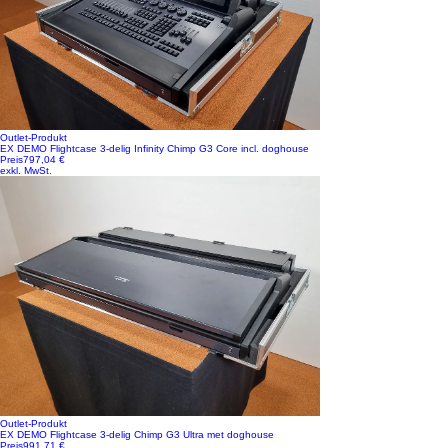
Outlet-Produkt
EX DEMO Flightcase 3-delig Infinity Chimp G3 Core incl. doghouse
Preis
797,04 €
exkl. MwSt.
Outlet-Produkt
EX DEMO Flightcase 3-delig Chimp G3 Ultra met doghouse
Preis
991,71 €