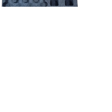
NEU!
Shure schuim inlay - QLX-D/ULX-D/ADX set 4*HH / 4*beltpack incl.
accessoires
Preis
39,83 €
exkl. MwSt.