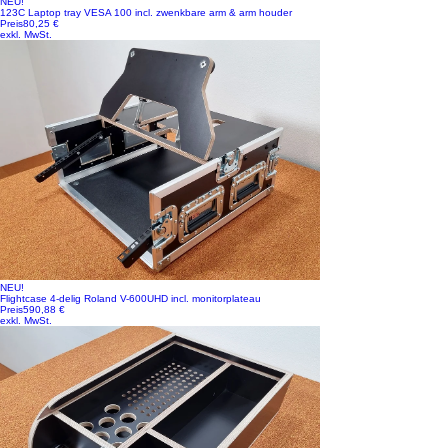
NEU!
123C Laptop tray VESA 100 incl. zwenkbare arm & arm houder
Preis
80,25 €
exkl. MwSt.
NEU!
Flightcase 4-delig Roland V-600UHD incl. monitorplateau
Preis
590,88 €
exkl. MwSt.