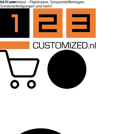
top of page
123Customized – Flightcases, Schaumstoffeinlagen,
Sonderanfertigungen und mehr!