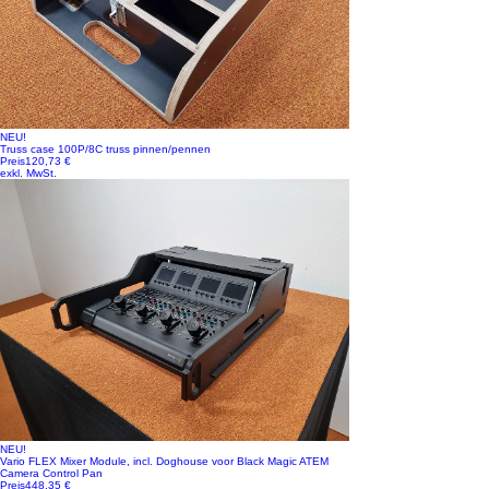
NEU!
Truss case 100P/8C truss pinnen/pennen
Preis
120,73 €
exkl. MwSt.
NEU!
Vario FLEX Mixer Module, incl. Doghouse voor Black Magic ATEM
Camera Control Pan
Preis
448,35 €