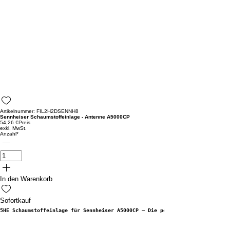
Artikelnummer: FIL2H2DSENNH8
Sennheiser Schaumstoffeinlage - Antenne A5000CP
54,26 €
Preis
exkl. MwSt.
Anzahl
*
In den Warenkorb
Sofortkauf
5HE Schaumstoffeinlage für Sennheiser A5000CP – Die perfekte Aufbewahrungs