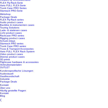
FLEX Fly-Rack-Serie
Vario FULL FLEX-Serie
Trunk Case PRO Series
Slamrack PRO-Serie
Webshop
Package Deals
FLEX Fly-Rack series
Audio product cases
Backline & instrumenten cases
Touring Solutions
Lade- & statieven cases
Licht product cases
Rackcase PRO series
Rigging product cases
Schuim inlays
Slamrack PRO series
Trunk Case PRO series
Truss & Transport Accessories
Vario FULL FLEX Rack System
Video product cases
Diverse product cases
3D prints
Flightcase hardware & accessoires
Verbruiksmaterialen
OUTLET
Kundenspezifische Lösungen
Audiovisuell
Gastfreundschaft
Industrie
Package Deals
Kontakt
Über uns
Häufig gestellte Fragen
Kontakt
Blog