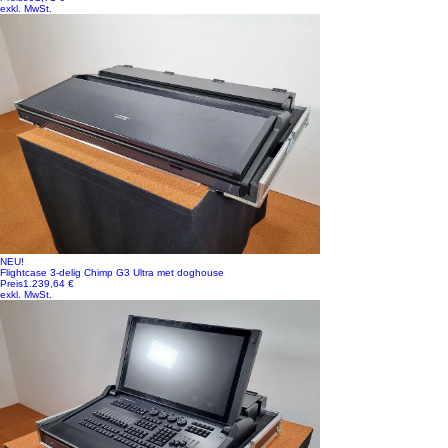
exkl. MwSt.
NEU!
Flightcase 3-delig Chimp G3 Ultra met doghouse
Preis
1.239,64 €
exkl. MwSt.