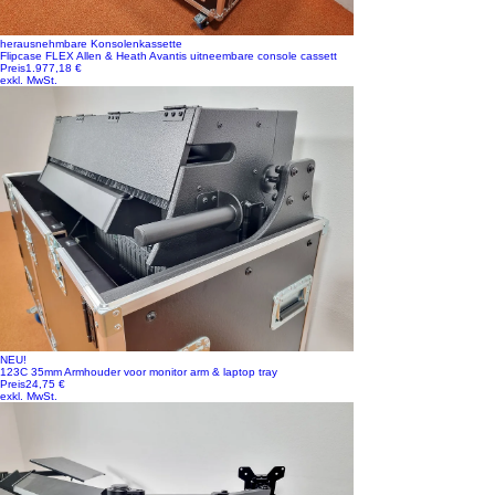
herausnehmbare Konsolenkassette
Flipcase FLEX Allen & Heath Avantis uitneembare console cassett
Preis
1.977,18 €
exkl. MwSt.
NEU!
123C 35mm Armhouder voor monitor arm & laptop tray
Preis
24,75 €
exkl. MwSt.