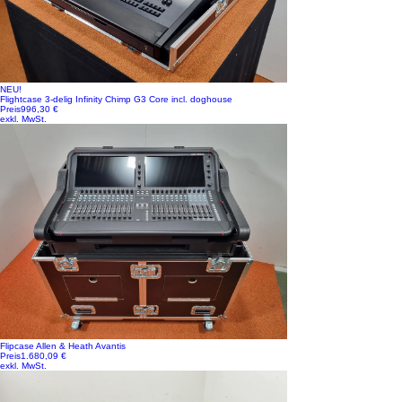
NEU!
Flightcase 3-delig Infinity Chimp G3 Core incl. doghouse
Preis
996,30 €
exkl. MwSt.
Flipcase Allen & Heath Avantis
Preis
1.680,09 €
exkl. MwSt.