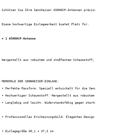
 Schützen Sie Ihre Sennheiser A5000CP-Antennen präzise und stilvoll mit di
 Diese hochwertige Einlegearbeit bietet Platz für:
• 1 A5000CP-Antenne
 Hergestellt aus robustem und stoßfestem Schaumstoff, schützt dieser Schau
 MERKMALE DER SENNHEISER-EINLAGE:
 • Perfekte Passform: Speziell entwickelt für die Sennheiser A5000CP Richt
 • Hochwertiger Schaumstoff: Hergestellt aus robustem, stoßdämpfendem PE-S
 • Langlebig und leicht: Widerstandsfähig gegen starke Beanspruchung und e
 • Professionelles Erscheinungsbild: Elegantes Design für einen sauberen u
 • Einlegegröße 40,1 x 37,3 cm