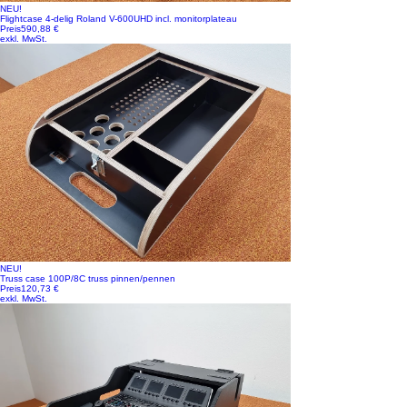
NEU!
Flightcase 4-delig Roland V-600UHD incl. monitorplateau
Preis
590,88 €
exkl. MwSt.
NEU!
Truss case 100P/8C truss pinnen/pennen
Preis
120,73 €
exkl. MwSt.