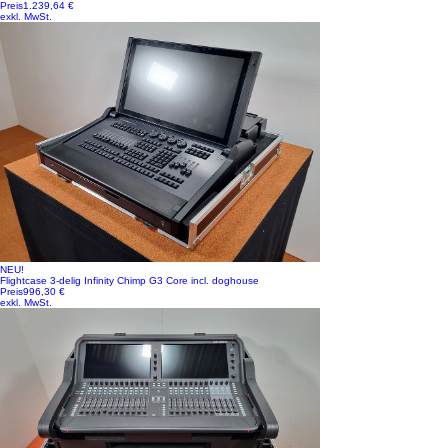
Preis
1.239,64 €
exkl. MwSt.
NEU!
Flightcase 3-delig Infinity Chimp G3 Core incl. doghouse
Preis
996,30 €
exkl. MwSt.