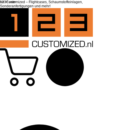
top of page
123Customized – Flightcases, Schaumstoffeinlagen,
Sonderanfertigungen und mehr!