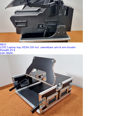
NEU!
123C Laptop tray VESA 100 incl. zwenkbare arm & arm houder
Preis
80,25 €
exkl. MwSt.