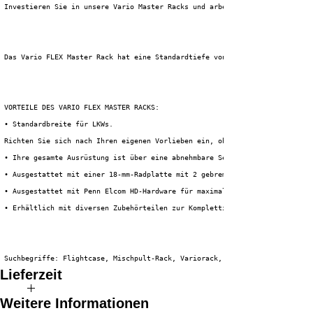
 Investieren Sie in unsere Vario Master Racks und arbeiten Sie effizienter
 Das Vario FLEX Master Rack hat eine Standardtiefe von 80 cm und ist somit
 VORTEILE DES VARIO FLEX MASTER RACKS:
 • Standardbreite für LKWs.
 Richten Sie sich nach Ihren eigenen Vorlieben ein, ohne schrauben zu müss
 • Ihre gesamte Ausrüstung ist über eine abnehmbare Serviceklappe am Heck 
 • Ausgestattet mit einer 18-mm-Radplatte mit 2 gebremsten und 2 ungebrems
 • Ausgestattet mit Penn Elcom HD-Hardware für maximale Langlebigkeit.
 • Erhältlich mit diversen Zubehörteilen zur Komplettierung Ihres Setups.
 Suchbegriffe: Flightcase, Mischpult-Rack, Variorack, Flexrack, 19-Zoll-Mi
Lieferzeit
Die voraussichtliche Lieferzeit für dieses Produkt beträgt 2 bis 4
Weitere Informationen
Wochen.