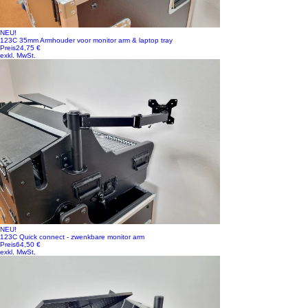
NEU!
123C 35mm Armhouder voor monitor arm & laptop tray
Preis
24,75 €
exkl. MwSt.
NEU!
123C Quick connect - zwenkbare monitor arm
Preis
64,50 €
exkl. MwSt.