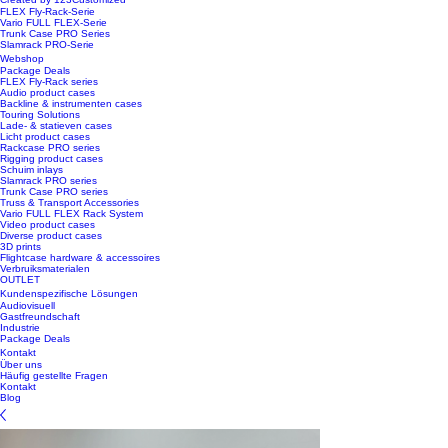
FLEX Fly-Rack-Serie
Vario FULL FLEX-Serie
Trunk Case PRO Series
Slamrack PRO-Serie
Webshop
Package Deals
FLEX Fly-Rack series
Audio product cases
Backline & instrumenten cases
Touring Solutions
Lade- & statieven cases
Licht product cases
Rackcase PRO series
Rigging product cases
Schuim inlays
Slamrack PRO series
Trunk Case PRO series
Truss & Transport Accessories
Vario FULL FLEX Rack System
Video product cases
Diverse product cases
3D prints
Flightcase hardware & accessoires
Verbruiksmaterialen
OUTLET
Kundenspezifische Lösungen
Audiovisuell
Gastfreundschaft
Industrie
Package Deals
Kontakt
Über uns
Häufig gestellte Fragen
Kontakt
Blog