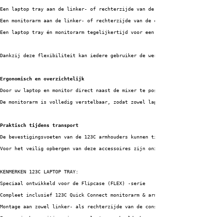
Een laptop tray aan de linker- of rechterzijde van de console
Een monitorarm aan de linker- of rechterzijde van de console
Een laptop tray én monitorarm tegelijkertijd voor een complete werkplek
Dankzij deze flexibiliteit kan iedere gebruiker de werkopstelling volledig
Ergonomisch en overzichtelijk
Door uw laptop en monitor direct naast de mixer te positioneren ontstaat e
De monitorarm is volledig verstelbaar, zodat zowel laptop als scherm op de
Praktisch tijdens transport
De bevestigingsvoeten van de 123C armhouders kunnen tijdens transport gewo
Voor het veilig opbergen van deze accessoires zijn onze vernieuwde flicase
KENMERKEN 123C LAPTOP TRAY:
Speciaal ontwikkeld voor de Flipcase (FLEX) -serie
Compleet inclusief 123C Quick Connect monitorarm & arm houder
Montage aan zowel linker- als rechterzijde van de console