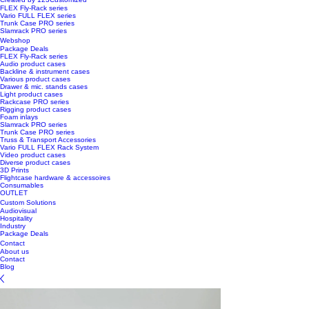
FLEX Fly-Rack series
Vario FULL FLEX series
Trunk Case PRO series
Slamrack PRO series
Webshop
Package Deals
FLEX Fly-Rack series
Audio product cases
Backline & instrument cases
Various product cases
Drawer & mic. stands cases
Light product cases
Rackcase PRO series
Rigging product cases
Foam inlays
Slamrack PRO series
Trunk Case PRO series
Truss & Transport Accessories
Vario FULL FLEX Rack System
Video product cases
Diverse product cases
3D Prints
Flightcase hardware & accessoires
Consumables
OUTLET
Custom Solutions
Audiovisual
Hospitality
Industry
Package Deals
Contact
About us
Contact
Blog