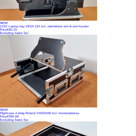
NEW!
123C Laptop tray VESA 100 incl. zwenkbare arm & arm houder
Price
€80.25
Excluding Sales Tax
NEW!
Flightcase 4-delig Roland V-600UHD incl. monitorplateau
Price
€590.88
Excluding Sales Tax