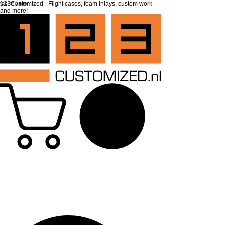
top of page
123Customized - Flight cases, foam inlays, custom work
and more!