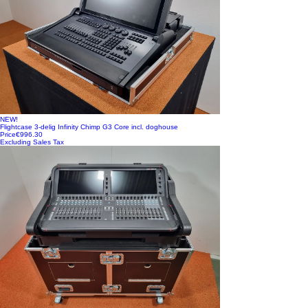
NEW!
Flightcase 3-delig Infinity Chimp G3 Core incl. doghouse
Price
€996.30
Excluding Sales Tax