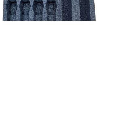
NEW!
Shure schuim inlay - QLX-D/ULX-D/ADX set 4*HH / 4*beltpack incl.
accessoires
Price
€39.83
Excluding Sales Tax