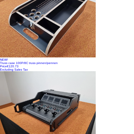
NEW!
Truss case 100P/8C truss pinnen/pennen
Price
€120.73
Excluding Sales Tax