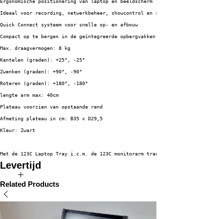
Ergonomische positionering van laptop en beeldscherm
Ideaal voor recording, netwerkbeheer, showcontrol en systeemmonitoring
Quick Connect systeem voor snelle op- en afbouw
Compact op te bergen in de geïntegreerde opbergvakken van de 123C Flipcase
Max. draagvermogen: 8 kg
Kantelen (graden): +25°, -25°
Zwenken (graden): +90°, -90°
Roteren (graden): +180°, -180°
lengte arm max: 40cm
Plateau voorzien van opstaande rand
Afmeting plateau in cm: B35 x D29,5 
Kleur: Zwart
Met de 123C Laptop Tray i.c.m. de 123C monitorarm transformeert u uw Flipc
Levertijd
Dit product is direct uit voorraad leverbaar
Related Products