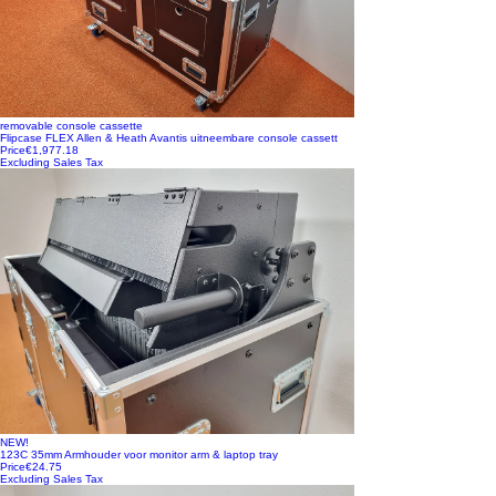
removable console cassette
Flipcase FLEX Allen & Heath Avantis uitneembare console cassett
Price
€1,977.18
Excluding Sales Tax
NEW!
123C 35mm Armhouder voor monitor arm & laptop tray
Price
€24.75
Excluding Sales Tax