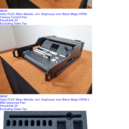
NEW!
Vario FLEX Mixer Module, incl. Doghouse voor Black Magic ATEM
Camera Control Pan
Price
€448.35
Excluding Sales Tax
NEW!
Vario FLEX Mixer Module, incl. Doghouse voor Black Magic ATEM 1
M/E Advanced Pan
Price
€448.35
Excluding Sales Tax