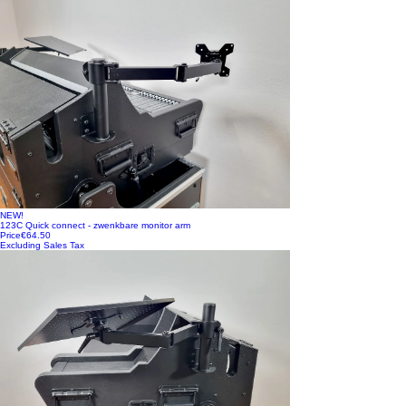
NEW!
123C Quick connect - zwenkbare monitor arm
Price
€64.50
Excluding Sales Tax