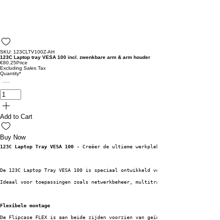
SKU: 123CLTV100Z-AH
123C Laptop tray VESA 100 incl. zwenkbare arm & arm houder
€80.25
Price
Excluding Sales Tax
Quantity
*
Add to Cart
Buy Now
123C Laptop Tray VESA 100 - 
Creëer de ultieme werkplek naast uw Flipcase (
De 123C Laptop Tray VESA 100 is speciaal ontwikkeld voor gebruikers die hu
Ideaal voor toepassingen zoals netwerkbeheer, multitrack recording, showco
Flexibele montage
De Flipcase FLEX is aan beide zijden voorzien van geïntegreerde montagepun