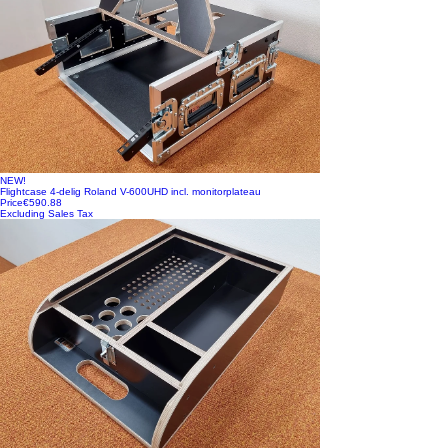
NEW!
Flightcase 4-delig Roland V-600UHD incl. monitorplateau
Price
€590.88
Excluding Sales Tax