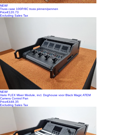
NEW!
Truss case 100P/8C truss pinnen/pennen
Price
€120.73
Excluding Sales Tax
NEW!
Vario FLEX Mixer Module, incl. Doghouse voor Black Magic ATEM
Camera Control Pan
Price
€448.35
Excluding Sales Tax