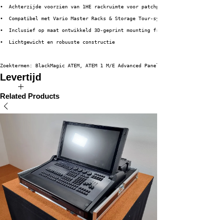
•  Achterzijde voorzien van 1HE rackruimte voor patchpaneel
•  Compatibel met Vario Master Racks & Storage Tour-systemen
•  Inclusief op maat ontwikkeld 3D-geprint mounting frame
•  Lichtgewicht en robuuste constructie
Zoektermen: BlackMagic ATEM, ATEM 1 M/E Advanced Panel 10, videomixer rack
Levertijd
De verwachte levertijd van dit product bedraagt 2 tot 4 weken.
Related Products