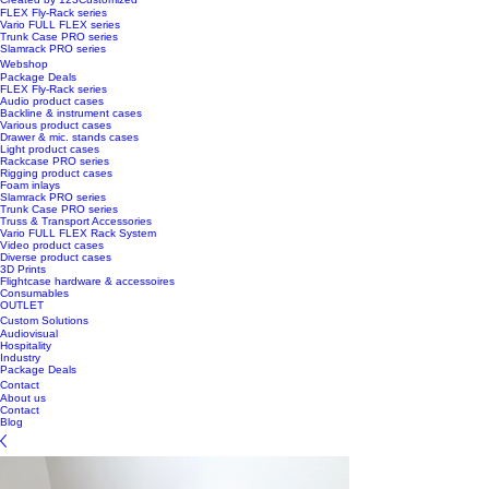
FLEX Fly-Rack series
Vario FULL FLEX series
Trunk Case PRO series
Slamrack PRO series
Webshop
Package Deals
FLEX Fly-Rack series
Audio product cases
Backline & instrument cases
Various product cases
Drawer & mic. stands cases
Light product cases
Rackcase PRO series
Rigging product cases
Foam inlays
Slamrack PRO series
Trunk Case PRO series
Truss & Transport Accessories
Vario FULL FLEX Rack System
Video product cases
Diverse product cases
3D Prints
Flightcase hardware & accessoires
Consumables
OUTLET
Custom Solutions
Audiovisual
Hospitality
Industry
Package Deals
Contact
About us
Contact
Blog