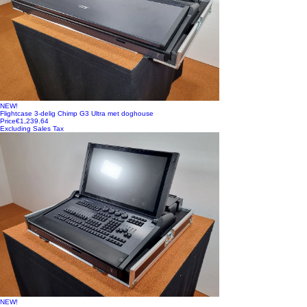
NEW!
Flightcase 3-delig Chimp G3 Ultra met doghouse
Price
€1,239.64
Excluding Sales Tax
NEW!