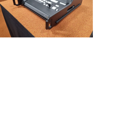
NEW!
Vario FLEX Mixer Module, incl. Doghouse voor Black Magic ATEM 1
M/E Advanced Pan
Price
€448.35
Excluding Sales Tax