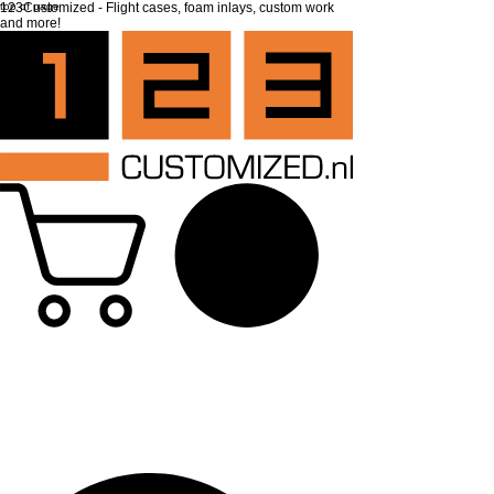
top of page
123Customized - Flight cases, foam inlays, custom work
and more!