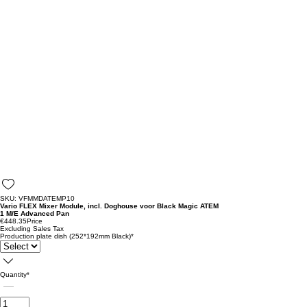
SKU: VFMMDATEMP10
Vario FLEX Mixer Module, incl. Doghouse voor Black Magic ATEM
1 M/E Advanced Pan
€448.35
Price
Excluding Sales Tax
Production plate dish (252*192mm Black)
*
Quantity
*