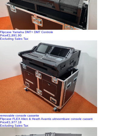
Flipcase Yamaha DM7+ DM7 Controle
Price
€1,891.90
Excluding Sales Tax
removable console cassette
Flipcase FLEX Allen & Heath Avantis uitneembare console cassett
Price
€1,977.18
Excluding Sales Tax