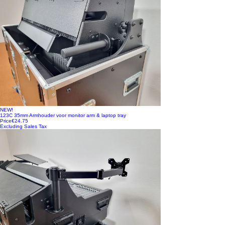
NEW!
123C 35mm Armhouder voor monitor arm & laptop tray
Price
€24.75
Excluding Sales Tax