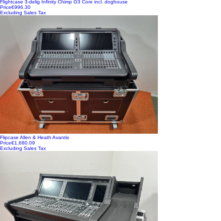
Flightcase 3-delig Infinity Chimp G3 Core incl. doghouse
Price
€996.30
Excluding Sales Tax
Flipcase Allen & Heath Avantis
Price
€1,680.09
Excluding Sales Tax