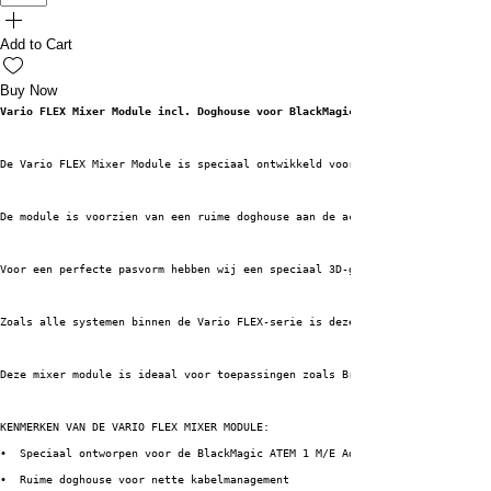
Add to Cart
Buy Now
Vario FLEX Mixer Module incl. Doghouse voor BlackMagic ATEM 1 M/E Advanced
De Vario FLEX Mixer Module is speciaal ontwikkeld voor de BlackMagic ATEM 
De module is voorzien van een ruime doghouse aan de achterzijde, waardoor 
Voor een perfecte pasvorm hebben wij een speciaal 3D-geprint mounting fram
Zoals alle systemen binnen de Vario FLEX-serie is deze module uitgerust me
Deze mixer module is ideaal voor toepassingen zoals Broadcast- en livestre
KENMERKEN VAN DE VARIO FLEX MIXER MODULE: 
•  Speciaal ontworpen voor de BlackMagic ATEM 1 M/E Advanced Panel 10
•  Ruime doghouse voor nette kabelmanagement