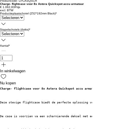
Productcode: LPCASQSCH
Charge- flightcase voor 8x Astera Quickspot accu armatuur
€ 1.062,83
Prijs
excl. BTW
Productieplaatschotel (252*192mm Black)
*
Stapelschotels (4stks)
*
Aantal
*
In winkelwagen
Nu kopen
Charge- flightcase voor 8x Astera Quickspot accu armatuur
Deze stevige flightcase biedt de perfecte oplossing voor het veilig vervoe
De case is voorzien va een scharnierende deksel met een extra handgreep in