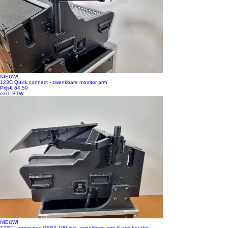
NIEUW!
123C Quick connect - zwenkbare monitor arm
Prijs
€ 64,50
excl. BTW
NIEUW!
123C Laptop tray VESA 100 incl. zwenkbare arm & arm houder