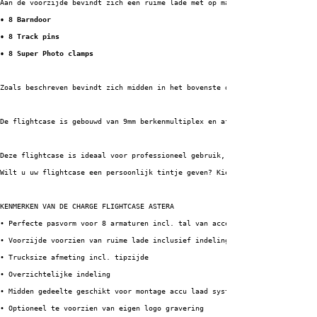
Aan de voorzijde bevindt zich een ruime lade met op maat gemaakte inlay vo
• 8 Barndoor
• 8 Track pins
• 8 Super Photo clamps
Zoals beschreven bevindt zich midden in het bovenste deel een ruimte, waar
De flightcase is gebouwd van 9mm berkenmultiplex en afgewerkt met 1mm HPL 
Deze flightcase is ideaal voor professioneel gebruik, zowel voor verhuur a
Wilt u uw flightcase een persoonlijk tintje geven? Kies dan voor onze logo
KENMERKEN VAN DE CHARGE FLIGHTCASE ASTERA
• Perfecte pasvorm voor 8 armaturen incl. tal van accessoires
• Voorzijde voorzien van ruime lade inclusief indeling voor toebehoren
• Trucksize afmeting incl. tipzijde
• Overzichtelijke indeling
• Midden gedeelte geschikt voor montage accu laad systeem
• Optioneel te voorzien van eigen logo gravering