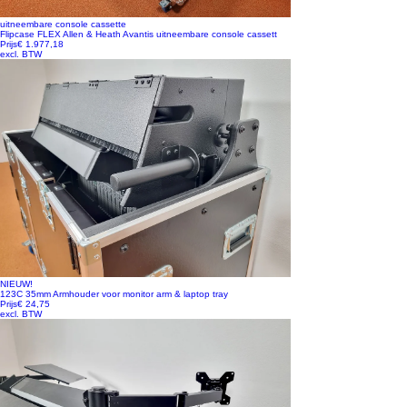
uitneembare console cassette
Flipcase FLEX Allen & Heath Avantis uitneembare console cassett
Prijs
€ 1.977,18
excl. BTW
NIEUW!
123C 35mm Armhouder voor monitor arm & laptop tray
Prijs
€ 24,75
excl. BTW