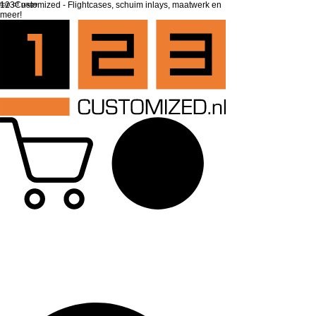
top of page
123Customized - Flightcases, schuim inlays, maatwerk en
meer!