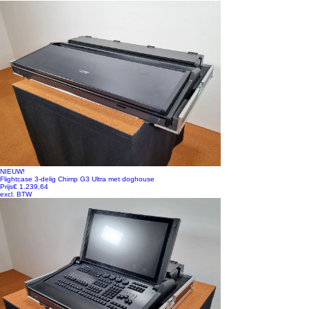
NIEUW!
Flightcase 3-delig Chimp G3 Ultra met doghouse
Prijs
€ 1.239,64
excl. BTW