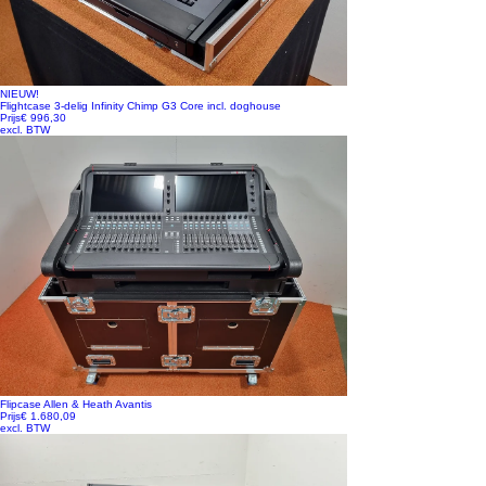
NIEUW!
Flightcase 3-delig Infinity Chimp G3 Core incl. doghouse
Prijs
€ 996,30
excl. BTW
Flipcase Allen & Heath Avantis
Prijs
€ 1.680,09
excl. BTW