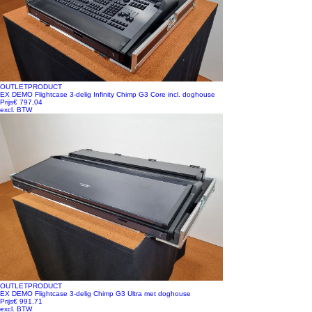
OUTLETPRODUCT
EX DEMO Flightcase 3-delig Infinity Chimp G3 Core incl. doghouse
Prijs
€ 797,04
excl. BTW
OUTLETPRODUCT
EX DEMO Flightcase 3-delig Chimp G3 Ultra met doghouse
Prijs
€ 991,71
excl. BTW