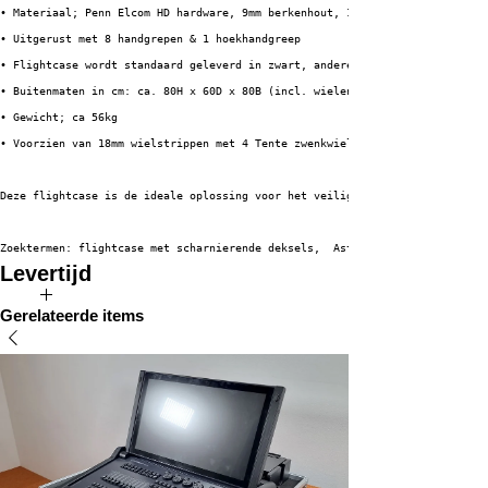
• Materiaal; Penn Elcom HD hardware, 9mm berkenhout, 1mm HPL + zwarte back
• Uitgerust met 8 handgrepen & 1 hoekhandgreep
• Flightcase wordt standaard geleverd in zwart, andere kleuren op aanvraag
• Buitenmaten in cm: ca. 80H x 60D x 80B (incl. wielen)
• Gewicht; ca 56kg
• Voorzien van 18mm wielstrippen met 4 Tente zwenkwielen (3 x geremd) 
Deze flightcase is de ideale oplossing voor het veilig en efficiënt vervoe
Zoektermen: flightcase met scharnierende deksels,  Astera, Quickspot, accu
Levertijd
De verwachte levertijd van dit product bedraagt 3 tot 5 weken.
Gerelateerde items