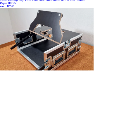
Prijs
€ 80,25
excl. BTW
NIEUW!
Flightcase 4-delig Roland V-600UHD incl. monitorplateau
Prijs
€ 590,88
excl. BTW