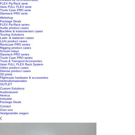
FLEX Fly-Rack serie
Vario FULL FLEX serie
Trunk Case PRO serie
Slamrack PRO serie
Webshop
Package Deals
FLEX Fly-Rack series
Audio product cases
Backline & instrumenten cases
Touring Solutions
Lade- & statieven cases
Licht product cases
Rackcase PRO series
Rigging product cases
Schuim inlays
Slamrack PRO series
Trunk Case PRO series
Truss & Transport Accessories
Vario FULL FLEX Rack System
Video product cases
Diverse product cases
3D prints
Flightcase hardware & accessoires
Verbruiksmaterialen
OUTLET
Custom Solutions
Audiovisueel
Horeca
Industrie
Package Deals
Contact
Over ons
Veelgestelde vragen