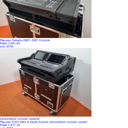
Flipcase Yamaha DM7+ DM7 Controle
Prijs
€ 1.891,90
excl. BTW
uitneembare console cassette
Flipcase FLEX Allen & Heath Avantis uitneembare console cassett
Prijs
€ 1.977,18