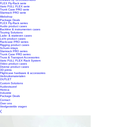
FLEX Fly-Rack serie
Vario FULL FLEX serie
Trunk Case PRO serie
Slamrack PRO serie
Webshop
Package Deals
FLEX Fly-Rack series
Audio product cases
Backline & instrumenten cases
Touring Solutions
Lade- & statieven cases
Licht product cases
Rackcase PRO series
Rigging product cases
Schuim inlays
Slamrack PRO series
Trunk Case PRO series
Truss & Transport Accessories
Vario FULL FLEX Rack System
Video product cases
Diverse product cases
3D prints
Flightcase hardware & accessoires
Verbruiksmaterialen
OUTLET
Custom Solutions
Audiovisueel
Horeca
Industrie
Package Deals
Contact
Over ons
Veelgestelde vragen