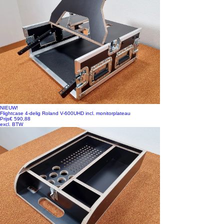
NIEUW!
Flightcase 4-delig Roland V-600UHD incl. monitorplateau
Prijs
€ 590,88
excl. BTW