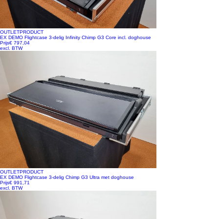
OUTLETPRODUCT
EX DEMO Flightcase 3-delig Infinity Chimp G3 Core incl. doghouse
Prijs
€ 797,04
excl. BTW
OUTLETPRODUCT
EX DEMO Flightcase 3-delig Chimp G3 Ultra met doghouse
Prijs
€ 991,71
excl. BTW