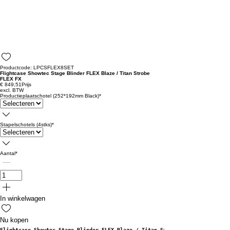
Productcode: LPCSFLEX8SET
Flightcase Showtec Stage Blinder FLEX Blaze / Titan Strobe
FLEX FX
€ 849,51
Prijs
excl. BTW
Productieplaatschotel (252*192mm Black)
*
Stapelschotels (4stks)
*
Aantal
*
In winkelwagen
Nu kopen
Flightcase Showtec Stage Blinder FLEX Blaze / Titan Strobe FLEX FX