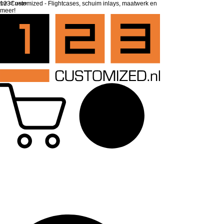
top of page
123Customized - Flightcases, schuim inlays, maatwerk en
meer!