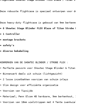
Deze robuuste flightcase is speciaal ontworpen voor de Showtec Stage Blind
Deze heavy-duty flightcase is gebouwd van 9mm berkenmultiplex en afgewerkt
• 8 Showtec Stage Blinder FLEX Blaze of Titan Strobe FX armaturen
• 1 Controller
• montage brackets
• safety's
• diverse bekabeling
KENMERKEN VAN DE SHOWTEC BLINDER / STROBE FLEX :
• Perfecte pasvorm voor Showtec Stage Blinder & Titan Strobe FLEX armatuur
• Binnenwerk deels uit schuim (lichtgewicht)
• 2 losse inzetbakken voorzien van schuim inlays
• Slim design voor efficiënte organisatie
• Voorzien van Tipzijde
• Materiaal; Penn Elcom HD hardware, 9mm berkenhout, 1mm HPL + zwarte back
• Voorzien van 18mm wielstrippen met 4 Tente zwenkwielen waarvan 2 geremd