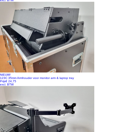
excl. BTW
NIEUW!
123C 35mm Armhouder voor monitor arm & laptop tray
Prijs
€ 24,75
excl. BTW