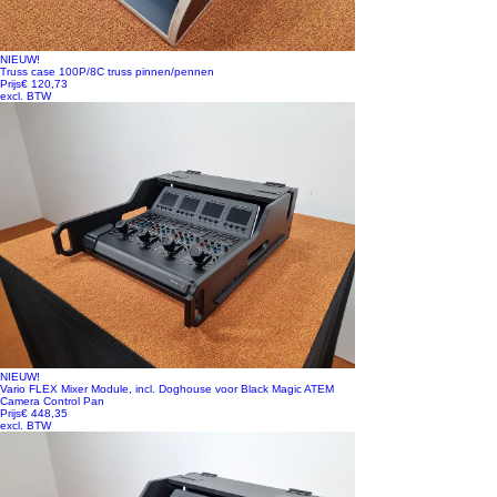
NIEUW!
Truss case 100P/8C truss pinnen/pennen
Prijs
€ 120,73
excl. BTW
NIEUW!
Vario FLEX Mixer Module, incl. Doghouse voor Black Magic ATEM
Camera Control Pan
Prijs
€ 448,35
excl. BTW