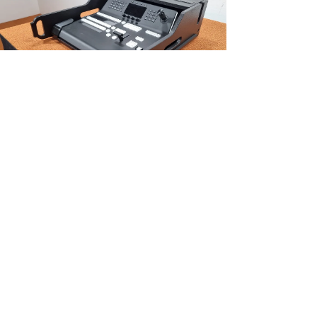
NIEUW!
Vario FLEX Mixer Module, incl. Doghouse voor Black Magic ATEM 1
M/E Advanced Pan
Prijs
€ 448,35
excl. BTW