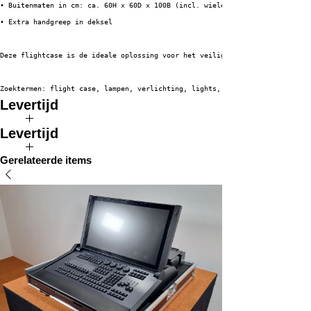
• Buitenmaten in cm: ca. 60H x 60D x 100B (incl. wielen)
• Extra handgreep in deksel
Deze flightcase is de ideale oplossing voor het veilig en efficiënt vervoe
Zoektermen: flight case, lampen, verlichting, lights, lighting fixtures
Levertijd
De verwachte levertijd van dit product bedraagt 2 tot 4 weken.
Levertijd
De verwachte levertijd van dit product bedraagt 2 tot 4 weken.
Gerelateerde items