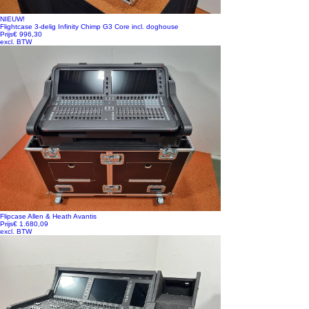
NIEUW!
Flightcase 3-delig Infinity Chimp G3 Core incl. doghouse
Prijs
€ 996,30
excl. BTW
Flipcase Allen & Heath Avantis
Prijs
€ 1.680,09
excl. BTW