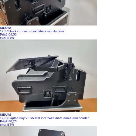
NIEUW!
123C Quick connect - zwenkbare monitor arm
Prijs
€ 64,50
excl. BTW
NIEUW!
123C Laptop tray VESA 100 incl. zwenkbare arm & arm houder
Prijs
€ 80,25
excl. BTW