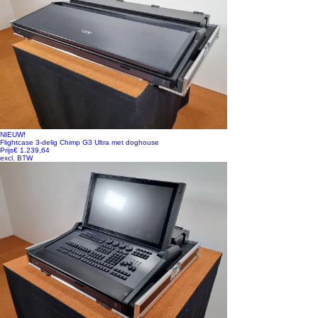
NIEUW!
Flightcase 3-delig Chimp G3 Ultra met doghouse
Prijs
€ 1.239,64
excl. BTW