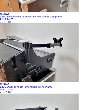
NIEUW!
123C 35mm Armhouder voor monitor arm & laptop tray
Prijs
€ 24,75
excl. BTW
NIEUW!
123C Quick connect - zwenkbare monitor arm
Prijs
€ 64,50
excl. BTW