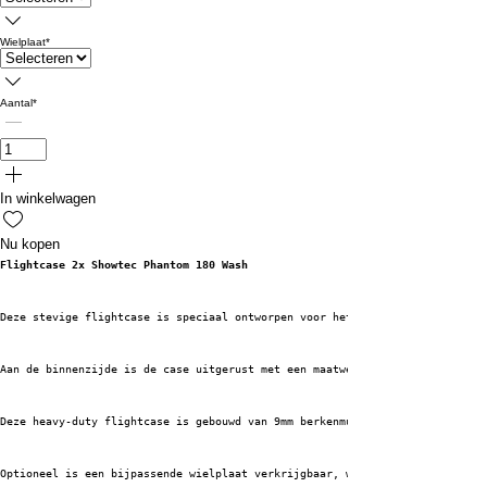
Wielplaat
*
Aantal
*
In winkelwagen
Nu kopen
Flightcase 2x Showtec Phantom 180 Wash
Deze stevige flightcase is speciaal ontworpen voor het veilig en efficiënt
Aan de binnenzijde is de case uitgerust met een maatwerk schuim-inlay, die
Deze heavy-duty flightcase is gebouwd van 9mm berkenmultiplex en afgewerkt
Optioneel is een bijpassende wielplaat verkrijgbaar, waarop meerdere fligh