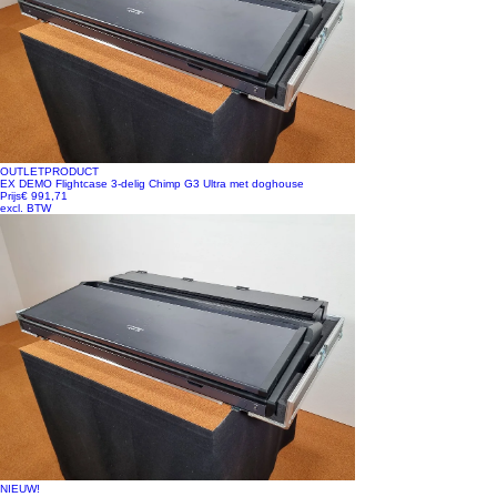
OUTLETPRODUCT
EX DEMO Flightcase 3-delig Chimp G3 Ultra met doghouse
Prijs
€ 991,71
excl. BTW
NIEUW!