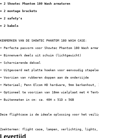
• 2 Showtec Phantom 180 Wash armaturen
• 2 montage brackets
• 2 safety's
• 2 kabels
KENMERKEN VAN DE SHOWTEC PHANTOM 180 WASH CASE:
• Perfecte pasvorm voor Showtec Phantom 180 Wash armatuur
• Binnenwerk deels uit schuim (lichtgewicht)
• Scharnierende deksel
• Uitgevoerd met platte hoeken voor eenvoudig stapelen
• Voorzien van rubberen doppen aan de onderzijde
• Materiaal; Penn Elcom HD hardware, 9mm berkenhout, 1mm HPL + zwarte back
• Optioneel te voorzien van 18mm wielplaat met 4 Tente zwenkwielen waarvan
• Buitenmaten in cm: ca. 40H x 51D x 56B
Deze flightcase is de ideale oplossing voor het veilig en efficiënt vervoe
Zoektermen: flight case, lampen, verlichting, lights, lighting fixtures
Levertijd