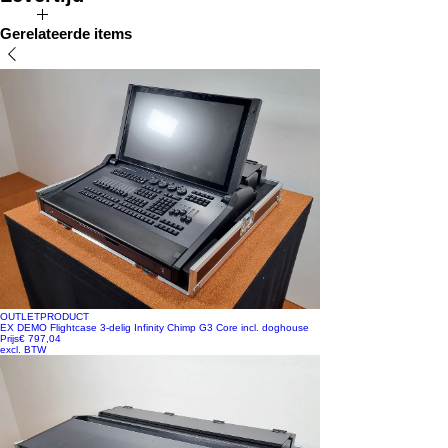
De verwachte levertijd voor dit product bedraagt 2 tot 4 weken
Gerelateerde items
OUTLETPRODUCT
EX DEMO Flightcase 3-delig Infinity Chimp G3 Core incl. doghouse
Prijs
€ 797,04
excl. BTW