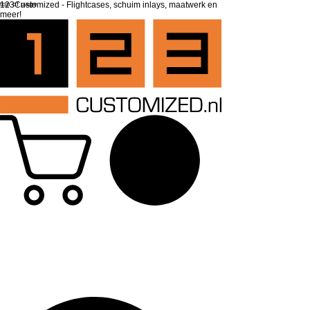
top of page
123Customized - Flightcases, schuim inlays, maatwerk en
meer!