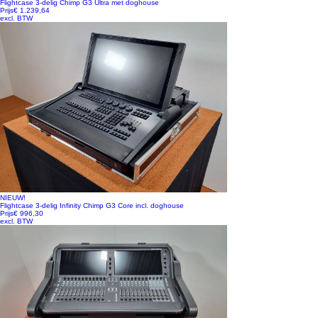
Flightcase 3-delig Chimp G3 Ultra met doghouse
Prijs
€ 1.239,64
excl. BTW
NIEUW!
Flightcase 3-delig Infinity Chimp G3 Core incl. doghouse
Prijs
€ 996,30
excl. BTW