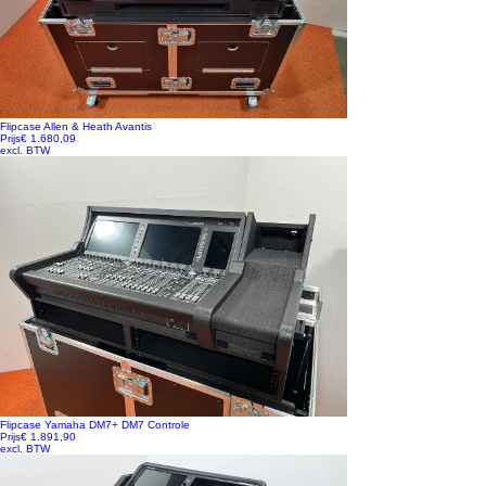
Flipcase Allen & Heath Avantis
Prijs
€ 1.680,09
excl. BTW
Flipcase Yamaha DM7+ DM7 Controle
Prijs
€ 1.891,90
excl. BTW