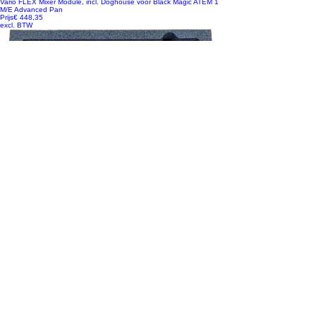
Vario FLEX Mixer Module, incl. Doghouse voor Black Magic ATEM 1
M/E Advanced Pan
Prijs
€ 448,35
excl. BTW
NIEUW!
Shure schuim inlay - QLX-D/ULX-D/ADX set 4*HH / 4*beltpack incl.
accessoires
Prijs
€ 39,83
excl. BTW