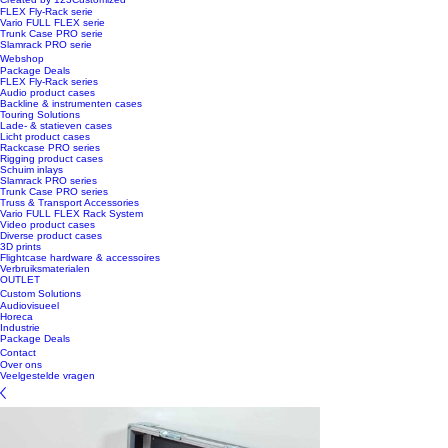
FLEX Fly-Rack serie
Vario FULL FLEX serie
Trunk Case PRO serie
Slamrack PRO serie
Webshop
Package Deals
FLEX Fly-Rack series
Audio product cases
Backline & instrumenten cases
Touring Solutions
Lade- & statieven cases
Licht product cases
Rackcase PRO series
Rigging product cases
Schuim inlays
Slamrack PRO series
Trunk Case PRO series
Truss & Transport Accessories
Vario FULL FLEX Rack System
Video product cases
Diverse product cases
3D prints
Flightcase hardware & accessoires
Verbruiksmaterialen
OUTLET
Custom Solutions
Audiovisueel
Horeca
Industrie
Package Deals
Contact
Over ons
Veelgestelde vragen