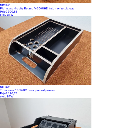
NIEUW!
Flightcase 4-delig Roland V-600UHD incl. monitorplateau
Prijs
€ 590,88
excl. BTW
NIEUW!
Truss case 100P/8C truss pinnen/pennen
Prijs
€ 120,73
excl. BTW