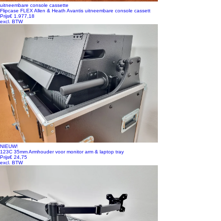
uitneembare console cassette
Flipcase FLEX Allen & Heath Avantis uitneembare console cassett
Prijs
€ 1.977,18
excl. BTW
NIEUW!
123C 35mm Armhouder voor monitor arm & laptop tray
Prijs
€ 24,75
excl. BTW