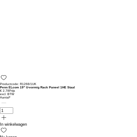
Productcode: R1268/1UK
Penn ELcom 19" U-vormig Rack Paneel 1HE Staal
€ 2,78
Prijs
excl. BTW
Aantal
*
In winkelwagen