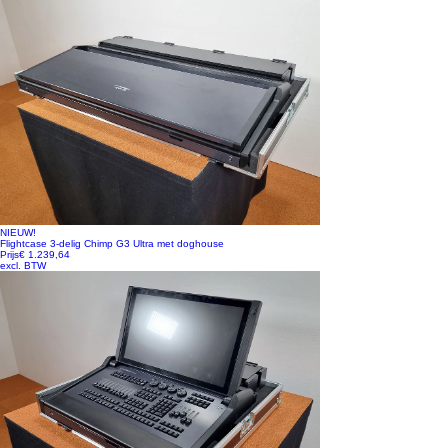
NIEUW!
Flightcase 3-delig Chimp G3 Ultra met doghouse
Prijs
€ 1.239,64
excl. BTW