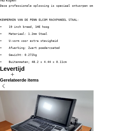
Nu kopen
Deze professionele oplossing is speciaal ontworpen om gaten in uw rackopst
KENMERKEN VAN DE PENN ELCOM RACKPANEEL STAAL:
•    19 inch breed, 1HE hoog
•    Materiaal: 1.2mm Staal
•    U-vorm voor extra stevigheid
•    Afwerking: Zwart poedercoated
•    Gewicht: 0.272kg
•    Buitenmaten; 48.2 x 4.44 x 0.11cm
Levertijd
Direct uit voorraad leverbaar
Gerelateerde items