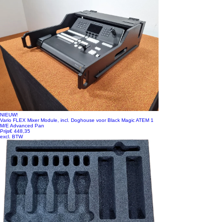
NIEUW!
Vario FLEX Mixer Module, incl. Doghouse voor Black Magic ATEM 1
M/E Advanced Pan
Prijs
€ 448,35
excl. BTW