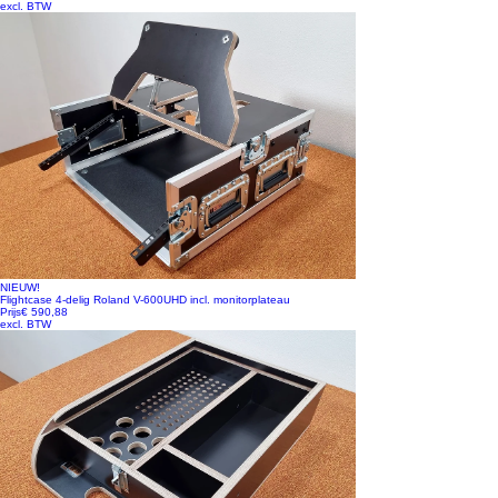
excl. BTW
NIEUW!
Flightcase 4-delig Roland V-600UHD incl. monitorplateau
Prijs
€ 590,88
excl. BTW