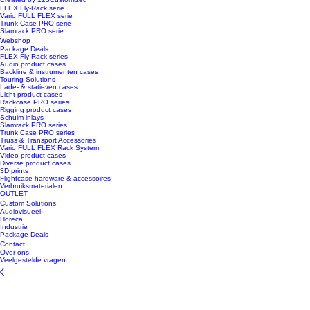
FLEX Fly-Rack serie
Vario FULL FLEX serie
Trunk Case PRO serie
Slamrack PRO serie
Webshop
Package Deals
FLEX Fly-Rack series
Audio product cases
Backline & instrumenten cases
Touring Solutions
Lade- & statieven cases
Licht product cases
Rackcase PRO series
Rigging product cases
Schuim inlays
Slamrack PRO series
Trunk Case PRO series
Truss & Transport Accessories
Vario FULL FLEX Rack System
Video product cases
Diverse product cases
3D prints
Flightcase hardware & accessoires
Verbruiksmaterialen
OUTLET
Custom Solutions
Audiovisueel
Horeca
Industrie
Package Deals
Contact
Over ons
Veelgestelde vragen