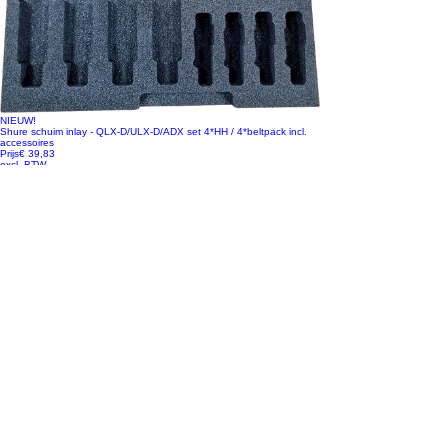
NIEUW!
Shure schuim inlay - QLX-D/ULX-D/ADX set 4*HH / 4*beltpack incl.
accessoires
Prijs
€ 39,83
excl. BTW