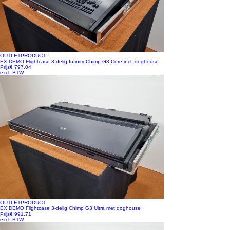
OUTLETPRODUCT
EX DEMO Flightcase 3-delig Infinity Chimp G3 Core incl. doghouse
Prijs
€ 797,04
excl. BTW
OUTLETPRODUCT
EX DEMO Flightcase 3-delig Chimp G3 Ultra met doghouse
Prijs
€ 991,71
excl. BTW