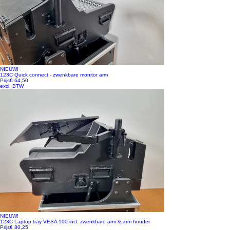
NIEUW!
123C Quick connect - zwenkbare monitor arm
Prijs
€ 64,50
excl. BTW
NIEUW!
123C Laptop tray VESA 100 incl. zwenkbare arm & arm houder
Prijs
€ 80,25