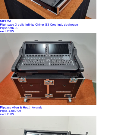
NIEUW!
Flightcase 3-delig Infinity Chimp G3 Core incl. doghouse
Prijs
€ 996,30
excl. BTW
Flipcase Allen & Heath Avantis
Prijs
€ 1.680,09
excl. BTW