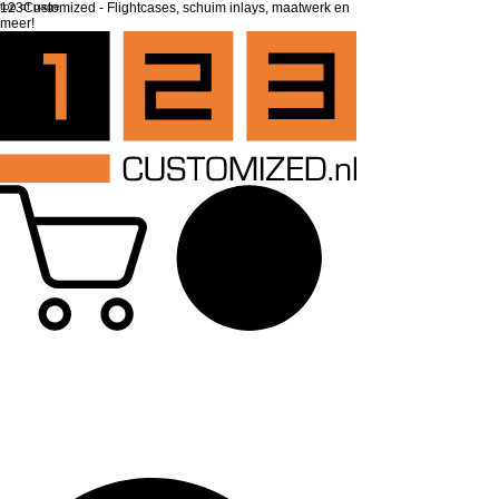
top of page
123Customized - Flightcases, schuim inlays, maatwerk en
meer!