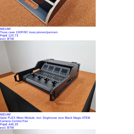
NIEUW!
Truss case 100P/8C truss pinnen/pennen
Prijs
€ 120,73
excl. BTW
NIEUW!
Vario FLEX Mixer Module, incl. Doghouse voor Black Magic ATEM
Camera Control Pan
Prijs
€ 448,35
excl. BTW