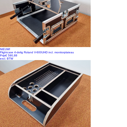
NIEUW!
Flightcase 4-delig Roland V-600UHD incl. monitorplateau
Prijs
€ 590,88
excl. BTW