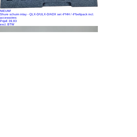
NIEUW!
Shure schuim inlay - QLX-D/ULX-D/ADX set 4*HH / 4*beltpack incl.
accessoires
Prijs
€ 39,83
excl. BTW