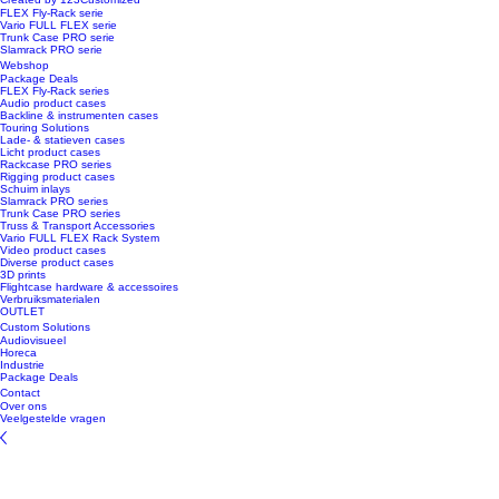
FLEX Fly-Rack serie
Vario FULL FLEX serie
Trunk Case PRO serie
Slamrack PRO serie
Webshop
Package Deals
FLEX Fly-Rack series
Audio product cases
Backline & instrumenten cases
Touring Solutions
Lade- & statieven cases
Licht product cases
Rackcase PRO series
Rigging product cases
Schuim inlays
Slamrack PRO series
Trunk Case PRO series
Truss & Transport Accessories
Vario FULL FLEX Rack System
Video product cases
Diverse product cases
3D prints
Flightcase hardware & accessoires
Verbruiksmaterialen
OUTLET
Custom Solutions
Audiovisueel
Horeca
Industrie
Package Deals
Contact
Over ons
Veelgestelde vragen