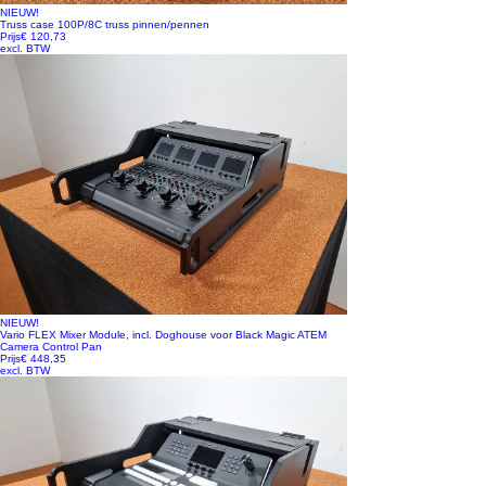
NIEUW!
Truss case 100P/8C truss pinnen/pennen
Prijs
€ 120,73
excl. BTW
NIEUW!
Vario FLEX Mixer Module, incl. Doghouse voor Black Magic ATEM
Camera Control Pan
Prijs
€ 448,35
excl. BTW