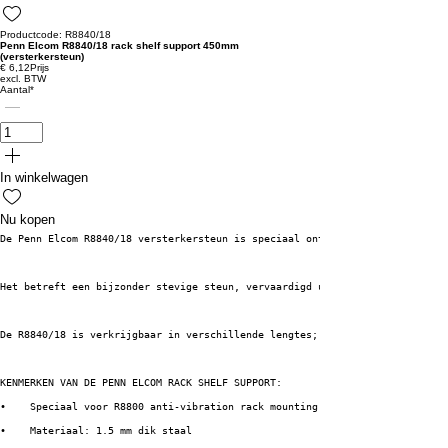
Productcode: R8840/18
Penn Elcom R8840/18 rack shelf support 450mm
(versterkersteun)
€ 6,12
Prijs
excl. BTW
Aantal
*
In winkelwagen
Nu kopen
De Penn Elcom R8840/18 versterkersteun is speciaal ontworpen voor gebruik 
Het betreft een bijzonder stevige steun, vervaardigd uit 1,5 millimeter di
De R8840/18 is verkrijgbaar in verschillende lengtes; deze uitvoering heef
KENMERKEN VAN DE PENN ELCOM RACK SHELF SUPPORT:
•    Speciaal voor R8800 anti-vibration rack mounting system
•    Materiaal: 1.5 mm dik staal