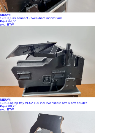
NIEUW!
123C Quick connect - zwenkbare monitor arm
Prijs
€ 64,50
excl. BTW
NIEUW!
123C Laptop tray VESA 100 incl. zwenkbare arm & arm houder
Prijs
€ 80,25
excl. BTW