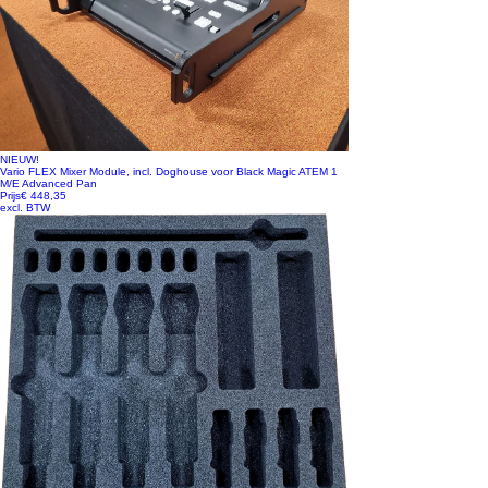
NIEUW!
Vario FLEX Mixer Module, incl. Doghouse voor Black Magic ATEM 1
M/E Advanced Pan
Prijs
€ 448,35
excl. BTW