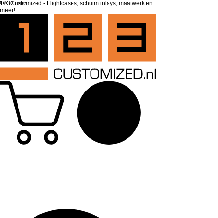
top of page
123Customized - Flightcases, schuim inlays, maatwerk en
meer!