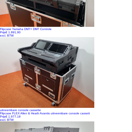
Flipcase Yamaha DM7+ DM7 Controle
Prijs
€ 1.891,90
excl. BTW
uitneembare console cassette
Flipcase FLEX Allen & Heath Avantis uitneembare console cassett
Prijs
€ 1.977,18
excl. BTW