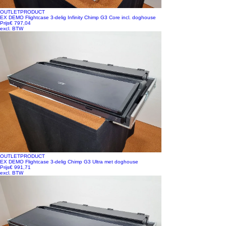
OUTLETPRODUCT
EX DEMO Flightcase 3-delig Infinity Chimp G3 Core incl. doghouse
Prijs
€ 797,04
excl. BTW
OUTLETPRODUCT
EX DEMO Flightcase 3-delig Chimp G3 Ultra met doghouse
Prijs
€ 991,71
excl. BTW