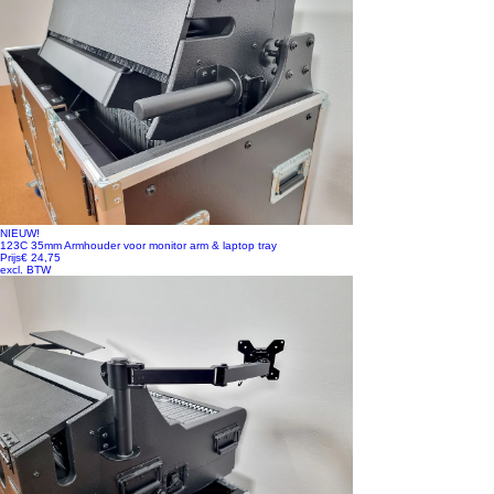
NIEUW!
123C 35mm Armhouder voor monitor arm & laptop tray
Prijs
€ 24,75
excl. BTW