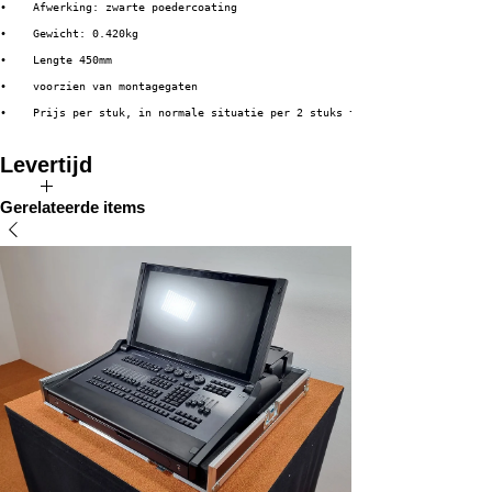
•    Afwerking: zwarte poedercoating
•    Gewicht: 0.420kg
•    Lengte 450mm
•    voorzien van montagegaten
•    Prijs per stuk, in normale situatie per 2 stuks te gebruiken
Levertijd
Direct uit voorraad leverbaar
Gerelateerde items