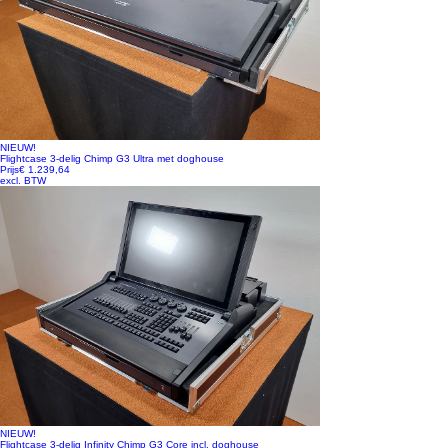
NIEUW!
Flightcase 3-delig Chimp G3 Ultra met doghouse
Prijs
€ 1.239,64
excl. BTW
NIEUW!
Flightcase 3-delig Infinity Chimp G3 Core incl. doghouse