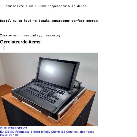
• Schuimdikte 40mm + 20mm noppenschuim in deksel
Bestel nu en houd je Ssnake apparatuur perfect georganiseerd!
Zoektermen: foam inlay, foaminlay
Gerelateerde items
OUTLETPRODUCT
EX DEMO Flightcase 3-delig Infinity Chimp G3 Core incl. doghouse
Prijs
€ 797,04