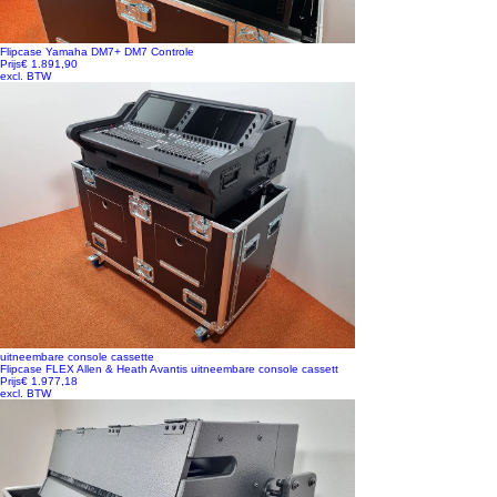
Flipcase Yamaha DM7+ DM7 Controle
Prijs
€ 1.891,90
excl. BTW
uitneembare console cassette
Flipcase FLEX Allen & Heath Avantis uitneembare console cassett
Prijs
€ 1.977,18
excl. BTW