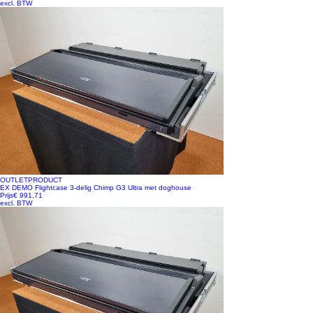
excl. BTW
OUTLETPRODUCT
EX DEMO Flightcase 3-delig Chimp G3 Ultra met doghouse
Prijs
€ 991,71
excl. BTW