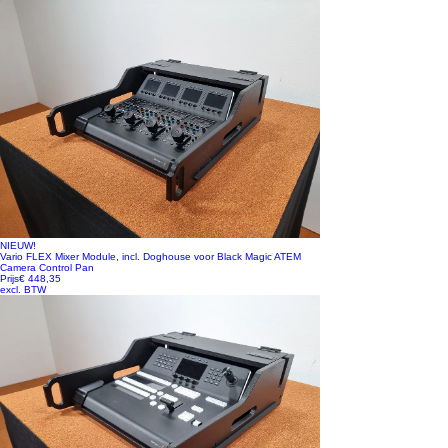
NIEUW!
Vario FLEX Mixer Module, incl. Doghouse voor Black Magic ATEM
Camera Control Pan
Prijs
€ 448,35
excl. BTW