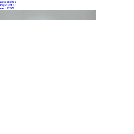
accessoires
Prijs
€ 39,83
excl. BTW