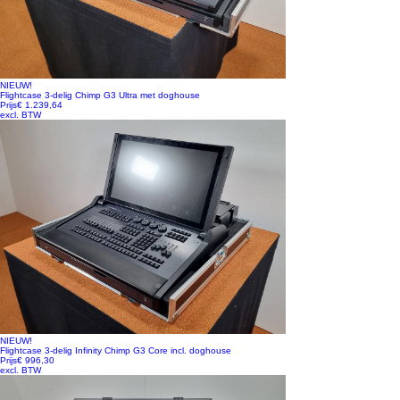
NIEUW!
Flightcase 3-delig Chimp G3 Ultra met doghouse
Prijs
€ 1.239,64
excl. BTW
NIEUW!
Flightcase 3-delig Infinity Chimp G3 Core incl. doghouse
Prijs
€ 996,30
excl. BTW