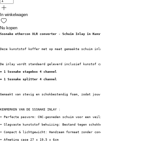
In winkelwagen
Nu kopen
Sssnake ethercon XLR converter - Schuim Inlay in Kunststof Koffer
Deze kunststof koffer met op maat gemaakte schuim inlay is speciaal ontwor
De inlay wordt standaard geleverd inclusief kunstof case. Deze case biedt 
• 1 Sssnake stagebox 4 channel
• 1 Sssnake splitter 4 channel
Gemaakt van stevig en schokbestendig foam, zodat jouw apparatuur optimaal 
KENMERKEN VAN DE SSSNAKE INLAY :
• Perfecte pasvorm: CNC-gesneden schuim voor een veilige en strakke plaats
• Slagvaste kunststof behuizing: Bestand tegen schokken, stoten en spatwat
• Compact & lichtgewicht: Handzaam formaat zonder concessies aan beschermi
• Afmeting case 27 x 19,5 x 6cm