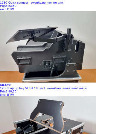
123C Quick connect - zwenkbare monitor arm
Prijs
€ 64,50
excl. BTW
NIEUW!
123C Laptop tray VESA 100 incl. zwenkbare arm & arm houder
Prijs
€ 80,25
excl. BTW