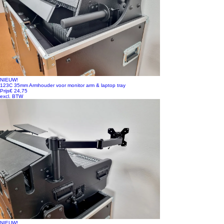
NIEUW!
123C 35mm Armhouder voor monitor arm & laptop tray
Prijs
€ 24,75
excl. BTW
NIEUW!