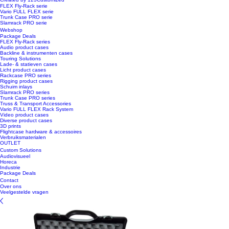
FLEX Fly-Rack serie
Vario FULL FLEX serie
Trunk Case PRO serie
Slamrack PRO serie
Webshop
Package Deals
FLEX Fly-Rack series
Audio product cases
Backline & instrumenten cases
Touring Solutions
Lade- & statieven cases
Licht product cases
Rackcase PRO series
Rigging product cases
Schuim inlays
Slamrack PRO series
Trunk Case PRO series
Truss & Transport Accessories
Vario FULL FLEX Rack System
Video product cases
Diverse product cases
3D prints
Flightcase hardware & accessoires
Verbruiksmaterialen
OUTLET
Custom Solutions
Audiovisueel
Horeca
Industrie
Package Deals
Contact
Over ons
Veelgestelde vragen