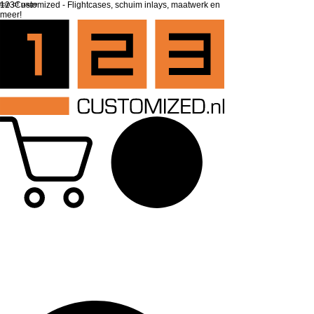
top of page
123Customized - Flightcases, schuim inlays, maatwerk en
meer!