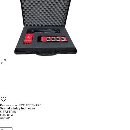
Productcode: KCFI1SSSNAKE
Sssnake inlay incl. case
€ 47,88
Prijs
excl. BTW
Aantal
*