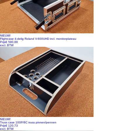
NIEUW!
Flightcase 4-delig Roland V-600UHD incl. monitorplateau
Prijs
€ 590,88
excl. BTW
NIEUW!
Truss case 100P/8C truss pinnen/pennen
Prijs
€ 120,73
excl. BTW