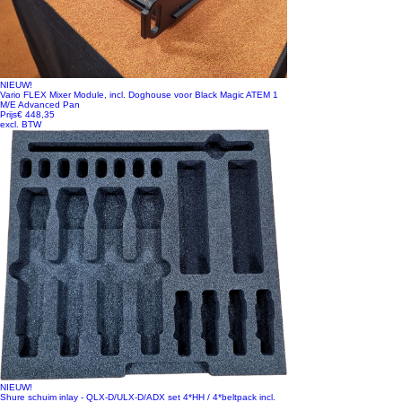
NIEUW!
Vario FLEX Mixer Module, incl. Doghouse voor Black Magic ATEM 1
M/E Advanced Pan
Prijs
€ 448,35
excl. BTW
NIEUW!
Shure schuim inlay - QLX-D/ULX-D/ADX set 4*HH / 4*beltpack incl.