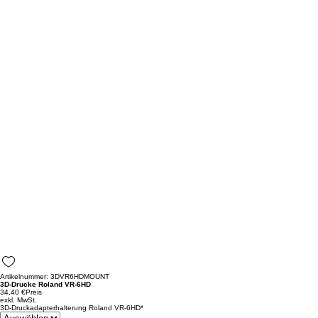
Artikelnummer: 3DVR6HDMOUNT
3D-Drucke Roland VR-6HD
34,40 €
Preis
exkl. MwSt.
3D-Druckadapterhalterung Roland VR-6HD
*