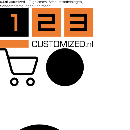
top of page
123Customized – Flightcases, Schaumstoffeinlagen,
Sonderanfertigungen und mehr!