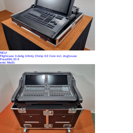
NEU!
Flightcase 3-delig Infinity Chimp G3 Core incl. doghouse
Preis
996,30 €
exkl. MwSt.