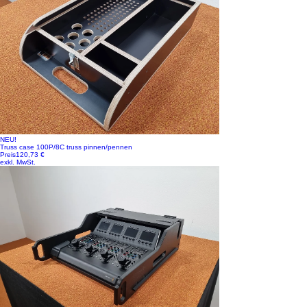
NEU!
Truss case 100P/8C truss pinnen/pennen
Preis
120,73 €
exkl. MwSt.