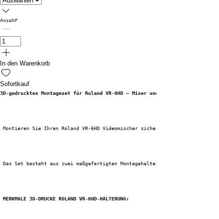
Anzahl
*
In den Warenkorb
Sofortkauf
3D-gedrucktes Montageset für Roland VR-6HD – Mixer und Netzteil sicher bef
 Montieren Sie Ihren Roland VR-6HD Videomischer sicher und professionell m
 Das Set besteht aus zwei maßgefertigten Montagehalterungen, die perfekt z
MERKMALE 3D-DRUCKE ROLAND VR-6HD-HALTERUNG: