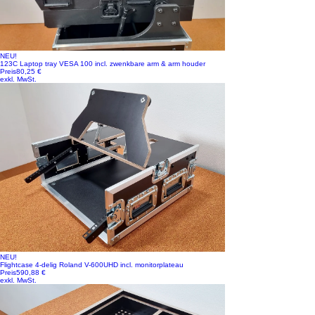
NEU!
123C Laptop tray VESA 100 incl. zwenkbare arm & arm houder
Preis
80,25 €
exkl. MwSt.
NEU!
Flightcase 4-delig Roland V-600UHD incl. monitorplateau
Preis
590,88 €
exkl. MwSt.