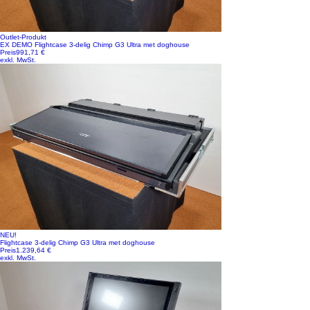
Outlet-Produkt
EX DEMO Flightcase 3-delig Chimp G3 Ultra met doghouse
Preis
991,71 €
exkl. MwSt.
NEU!
Flightcase 3-delig Chimp G3 Ultra met doghouse
Preis
1.239,64 €
exkl. MwSt.