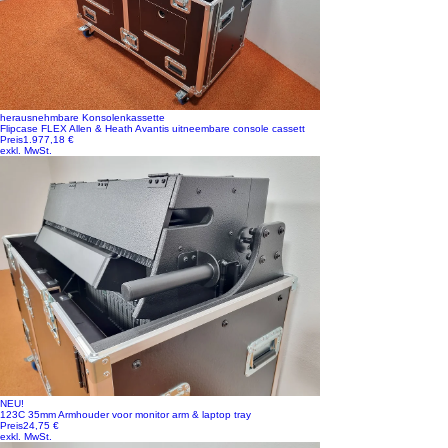
herausnehmbare Konsolenkassette
Flipcase FLEX Allen & Heath Avantis uitneembare console cassett
Preis
1.977,18 €
exkl. MwSt.
NEU!
123C 35mm Armhouder voor monitor arm & laptop tray
Preis
24,75 €
exkl. MwSt.