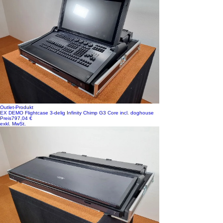
Outlet-Produkt
EX DEMO Flightcase 3-delig Infinity Chimp G3 Core incl. doghouse
Preis
797,04 €
exkl. MwSt.