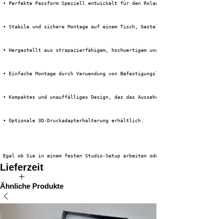
 • Perfekte Passform Speziell entwickelt für den Roland VR-6HD Videomische
 • Stabile und sichere Montage auf einem Tisch, Gestell oder einer anderen
 • Hergestellt aus strapazierfähigem, hochwertigem und verschleißfestem PE
 • Einfache Montage durch Verwendung von Befestigungslöchern für Schrauben
 • Kompaktes und unauffälliges Design, das das Aussehen und die Zugänglich
 • Optionale 3D-Druckadapterhalterung erhältlich.
 Egal ob Sie in einem festen Studio-Setup arbeiten oder mit einem mobilen 
Lieferzeit
Die Lieferzeit für dieses Produkt beträgt ungefähr 2 bis 5 Tage.
Ähnliche Produkte