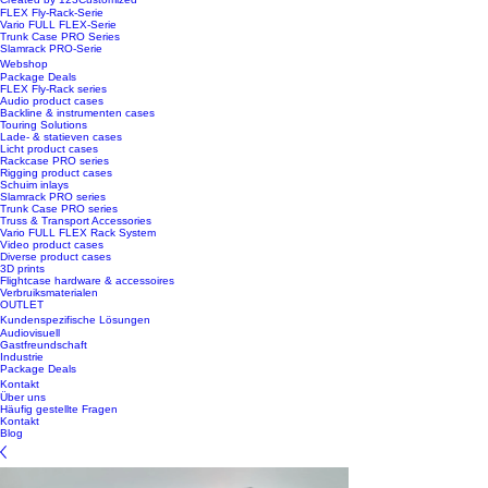
FLEX Fly-Rack-Serie
Vario FULL FLEX-Serie
Trunk Case PRO Series
Slamrack PRO-Serie
Webshop
Package Deals
FLEX Fly-Rack series
Audio product cases
Backline & instrumenten cases
Touring Solutions
Lade- & statieven cases
Licht product cases
Rackcase PRO series
Rigging product cases
Schuim inlays
Slamrack PRO series
Trunk Case PRO series
Truss & Transport Accessories
Vario FULL FLEX Rack System
Video product cases
Diverse product cases
3D prints
Flightcase hardware & accessoires
Verbruiksmaterialen
OUTLET
Kundenspezifische Lösungen
Audiovisuell
Gastfreundschaft
Industrie
Package Deals
Kontakt
Über uns
Häufig gestellte Fragen
Kontakt
Blog