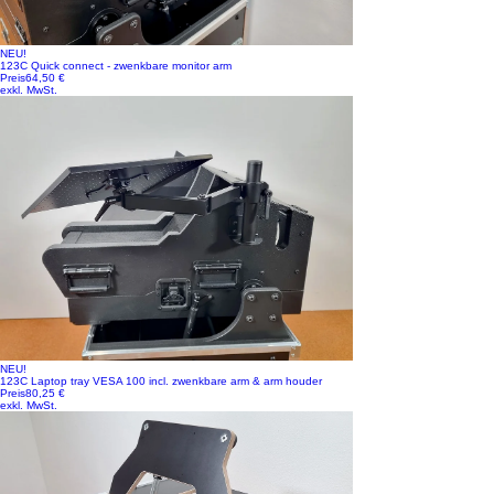
NEU!
123C Quick connect - zwenkbare monitor arm
Preis
64,50 €
exkl. MwSt.
NEU!
123C Laptop tray VESA 100 incl. zwenkbare arm & arm houder
Preis
80,25 €
exkl. MwSt.