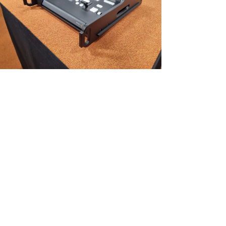
NEU!
Vario FLEX Mixer Module, incl. Doghouse voor Black Magic ATEM 1
M/E Advanced Pan
Preis
448,35 €
exkl. MwSt.