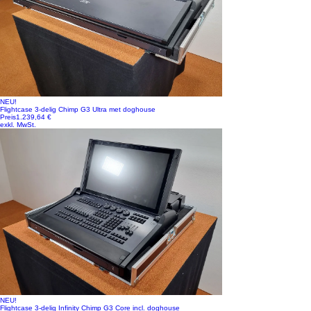
NEU!
Flightcase 3-delig Chimp G3 Ultra met doghouse
Preis
1.239,64 €
exkl. MwSt.
NEU!
Flightcase 3-delig Infinity Chimp G3 Core incl. doghouse