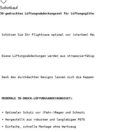
Sofortkauf
3D-gedrucktes Lüftungsabdeckungsset für Lüftungsgitter – Schützen Sie Ihr 
 Schützen Sie Ihr Flightcase optimal vor (starkem) Regen, Staub und andere
 Diese Lüftungsabdeckungen werden aus strapazierfähigem, hochwertigem und 
 Dank des durchdachten Designs lassen sich die Kappen im Handumdrehen anbr
MERKMALE 3D-DRUCK-LÜFTUNGSABDECKUNGSSET:
 • Optimaler Schutz vor (Fahr-)Regen und Schmutz
 • Hergestellt aus robustem und langlebigem PETG
 • Einfache, schnelle Montage ohne Werkzeug