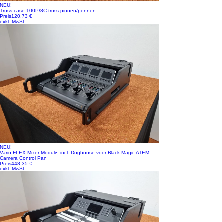
NEU!
Truss case 100P/8C truss pinnen/pennen
Preis
120,73 €
exkl. MwSt.
NEU!
Vario FLEX Mixer Module, incl. Doghouse voor Black Magic ATEM
Camera Control Pan
Preis
448,35 €
exkl. MwSt.