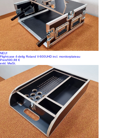
NEU!
Flightcase 4-delig Roland V-600UHD incl. monitorplateau
Preis
590,88 €
exkl. MwSt.