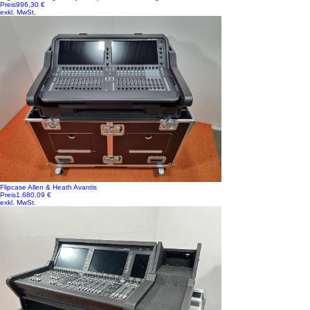
Preis
996,30 €
exkl. MwSt.
Flipcase Allen & Heath Avantis
Preis
1.680,09 €
exkl. MwSt.