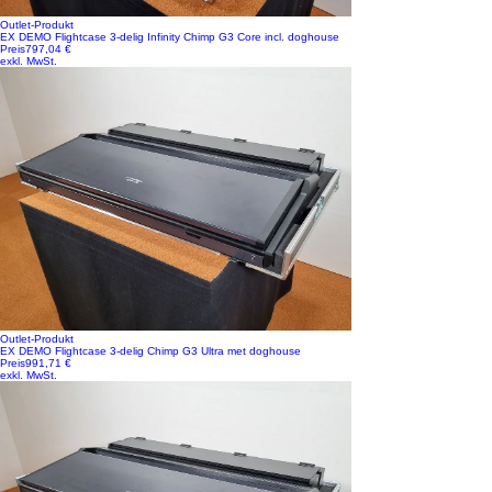
Outlet-Produkt
EX DEMO Flightcase 3-delig Infinity Chimp G3 Core incl. doghouse
Preis
797,04 €
exkl. MwSt.
Outlet-Produkt
EX DEMO Flightcase 3-delig Chimp G3 Ultra met doghouse
Preis
991,71 €
exkl. MwSt.