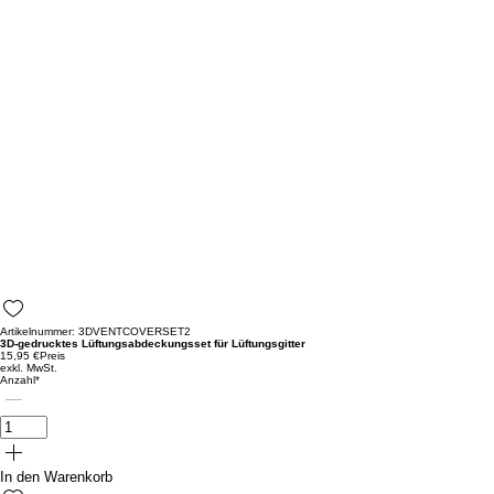
Artikelnummer: 3DVENTCOVERSET2
3D-gedrucktes Lüftungsabdeckungsset für Lüftungsgitter
15,95 €
Preis
exkl. MwSt.
Anzahl
*
In den Warenkorb