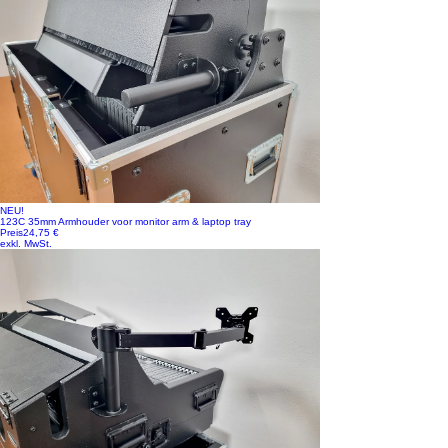
NEU!
123C 35mm Armhouder voor monitor arm & laptop tray
Preis
24,75 €
exkl. MwSt.