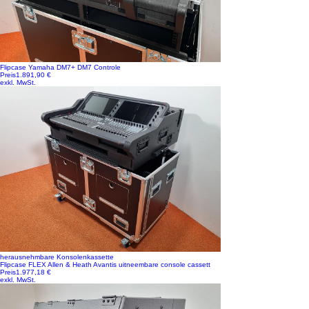
Flipcase Yamaha DM7+ DM7 Controle
Preis
1.891,90 €
exkl. MwSt.
herausnehmbare Konsolenkassette
Flipcase FLEX Allen & Heath Avantis uitneembare console cassett
Preis
1.977,18 €
exkl. MwSt.