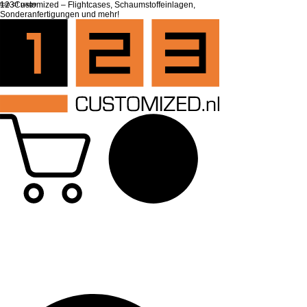
top of page
123Customized – Flightcases, Schaumstoffeinlagen,
Sonderanfertigungen und mehr!