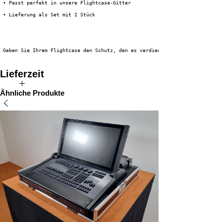
 • Passt perfekt in unsere Flightcase-Gitter
 • Lieferung als Set mit 2 Stück
 Geben Sie Ihrem Flightcase den Schutz, den es verdient.
Lieferzeit
Die Lieferzeit für dieses Produkt beträgt ungefähr 2 bis 5 Tage.
Ähnliche Produkte