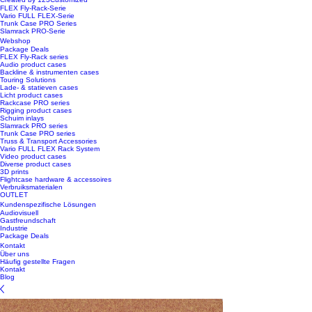
FLEX Fly-Rack-Serie
Vario FULL FLEX-Serie
Trunk Case PRO Series
Slamrack PRO-Serie
Webshop
Package Deals
FLEX Fly-Rack series
Audio product cases
Backline & instrumenten cases
Touring Solutions
Lade- & statieven cases
Licht product cases
Rackcase PRO series
Rigging product cases
Schuim inlays
Slamrack PRO series
Trunk Case PRO series
Truss & Transport Accessories
Vario FULL FLEX Rack System
Video product cases
Diverse product cases
3D prints
Flightcase hardware & accessoires
Verbruiksmaterialen
OUTLET
Kundenspezifische Lösungen
Audiovisuell
Gastfreundschaft
Industrie
Package Deals
Kontakt
Über uns
Häufig gestellte Fragen
Kontakt
Blog