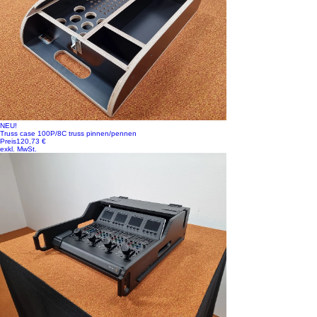
NEU!
Truss case 100P/8C truss pinnen/pennen
Preis
120,73 €
exkl. MwSt.