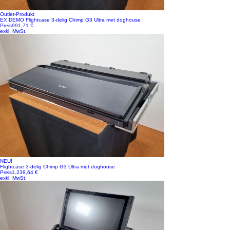
Outlet-Produkt
EX DEMO Flightcase 3-delig Chimp G3 Ultra met doghouse
Preis
991,71 €
exkl. MwSt.
NEU!
Flightcase 3-delig Chimp G3 Ultra met doghouse
Preis
1.239,64 €
exkl. MwSt.