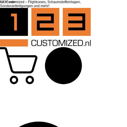
top of page
123Customized – Flightcases, Schaumstoffeinlagen,
Sonderanfertigungen und mehr!