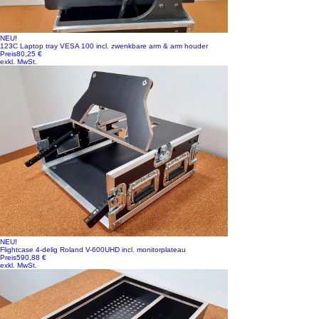
NEU!
123C Laptop tray VESA 100 incl. zwenkbare arm & arm houder
Preis
80,25 €
exkl. MwSt.
NEU!
Flightcase 4-delig Roland V-600UHD incl. monitorplateau
Preis
590,88 €
exkl. MwSt.