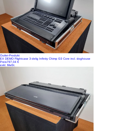
Outlet-Produkt
EX DEMO Flightcase 3-delig Infinity Chimp G3 Core incl. doghouse
Preis
797,04 €
exkl. MwSt.