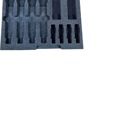
NEU!
Shure schuim inlay - QLX-D/ULX-D/ADX set 4*HH / 4*beltpack incl.
accessoires
Preis
39,83 €
exkl. MwSt.