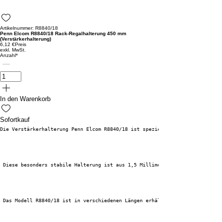
Artikelnummer: R8840/18
Penn Elcom R8840/18 Rack-Regalhalterung 450 mm
(Verstärkerhalterung)
6,12 €
Preis
exkl. MwSt.
Anzahl
*
In den Warenkorb
Sofortkauf
Die Verstärkerhalterung Penn Elcom R8840/18 ist speziell für die Verwendun
 Diese besonders stabile Halterung ist aus 1,5 Millimeter dickem Stahl gef
 Das Modell R8840/18 ist in verschiedenen Längen erhältlich; diese Version