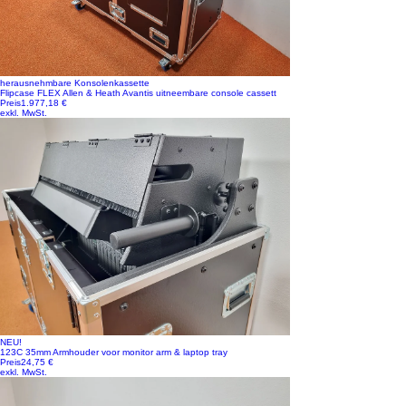
herausnehmbare Konsolenkassette
Flipcase FLEX Allen & Heath Avantis uitneembare console cassett
Preis
1.977,18 €
exkl. MwSt.
NEU!
123C 35mm Armhouder voor monitor arm & laptop tray
Preis
24,75 €
exkl. MwSt.