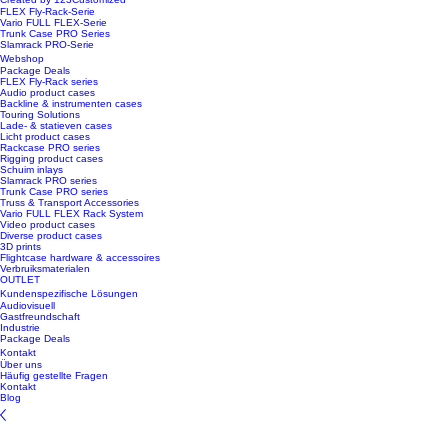
FLEX Fly-Rack-Serie
Vario FULL FLEX-Serie
Trunk Case PRO Series
Slamrack PRO-Serie
Webshop
Package Deals
FLEX Fly-Rack series
Audio product cases
Backline & instrumenten cases
Touring Solutions
Lade- & statieven cases
Licht product cases
Rackcase PRO series
Rigging product cases
Schuim inlays
Slamrack PRO series
Trunk Case PRO series
Truss & Transport Accessories
Vario FULL FLEX Rack System
Video product cases
Diverse product cases
3D prints
Flightcase hardware & accessoires
Verbruiksmaterialen
OUTLET
Kundenspezifische Lösungen
Audiovisuell
Gastfreundschaft
Industrie
Package Deals
Kontakt
Über uns
Häufig gestellte Fragen
Kontakt
Blog