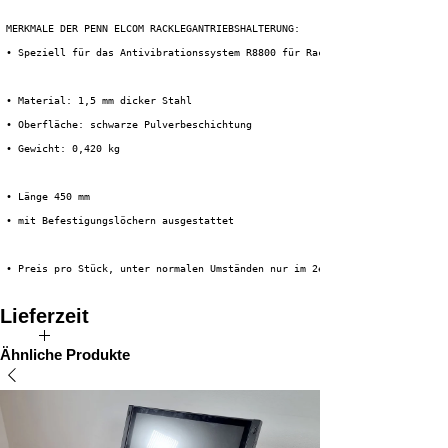
 MERKMALE DER PENN ELCOM RACKLEGANTRIEBSHALTERUNG:
 • Speziell für das Antivibrationssystem R8800 für Rackmontage
• Material: 1,5 mm dicker Stahl
 • Oberfläche: schwarze Pulverbeschichtung
 • Gewicht: 0,420 kg
 • Länge 450 mm
 • mit Befestigungslöchern ausgestattet
 • Preis pro Stück, unter normalen Umständen nur im 2er-Set erhältlich
Lieferzeit
Direkt ab Lager verfügbar
Ähnliche Produkte