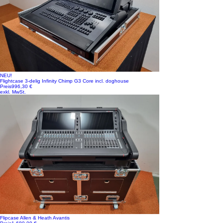
NEU!
Flightcase 3-delig Infinity Chimp G3 Core incl. doghouse
Preis
996,30 €
exkl. MwSt.
Flipcase Allen & Heath Avantis