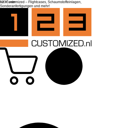
top of page
123Customized – Flightcases, Schaumstoffeinlagen,
Sonderanfertigungen und mehr!