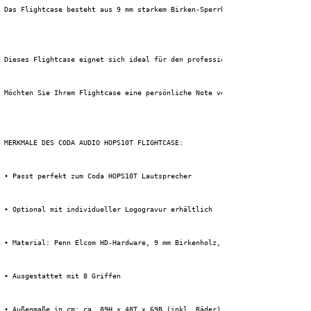
 Das Flightcase besteht aus 9 mm starkem Birken-Sperrholz und ist mit 1 mm
 Dieses Flightcase eignet sich ideal für den professionellen Einsatz, sowo
 Möchten Sie Ihrem Flightcase eine persönliche Note verleihen? Dann wählen
 MERKMALE DES CODA AUDIO HOPS10T FLIGHTCASE:
 • Passt perfekt zum Coda HOPS10T Lautsprecher
 • Optional mit individueller Logogravur erhältlich
 • Material: Penn Elcom HD-Hardware, 9 mm Birkenholz, 1 mm HPL + schwarze 
 • Ausgestattet mit 8 Griffen
 • Außenmaße in cm: ca. 89H x 48T x 69B (inkl. Räder)