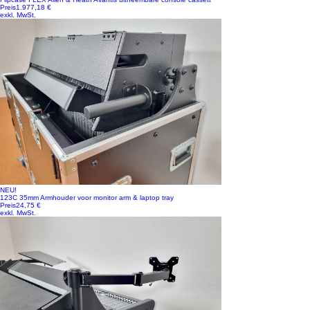
Preis
1.977,18 €
exkl. MwSt.
NEU!
123C 35mm Armhouder voor monitor arm & laptop tray
Preis
24,75 €
exkl. MwSt.