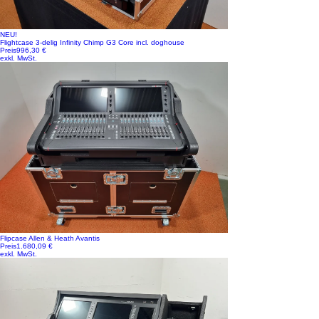
NEU!
Flightcase 3-delig Infinity Chimp G3 Core incl. doghouse
Preis
996,30 €
exkl. MwSt.
Flipcase Allen & Heath Avantis
Preis
1.680,09 €
exkl. MwSt.