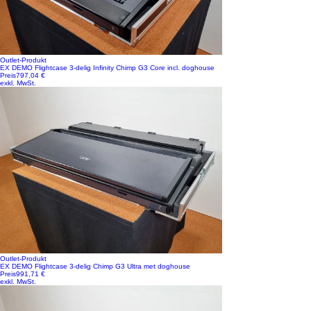
Outlet-Produkt
EX DEMO Flightcase 3-delig Infinity Chimp G3 Core incl. doghouse
Preis
797,04 €
exkl. MwSt.
Outlet-Produkt
EX DEMO Flightcase 3-delig Chimp G3 Ultra met doghouse
Preis
991,71 €
exkl. MwSt.