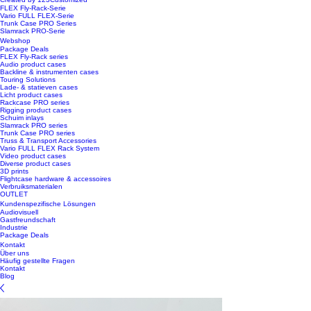
FLEX Fly-Rack-Serie
Vario FULL FLEX-Serie
Trunk Case PRO Series
Slamrack PRO-Serie
Webshop
Package Deals
FLEX Fly-Rack series
Audio product cases
Backline & instrumenten cases
Touring Solutions
Lade- & statieven cases
Licht product cases
Rackcase PRO series
Rigging product cases
Schuim inlays
Slamrack PRO series
Trunk Case PRO series
Truss & Transport Accessories
Vario FULL FLEX Rack System
Video product cases
Diverse product cases
3D prints
Flightcase hardware & accessoires
Verbruiksmaterialen
OUTLET
Kundenspezifische Lösungen
Audiovisuell
Gastfreundschaft
Industrie
Package Deals
Kontakt
Über uns
Häufig gestellte Fragen
Kontakt
Blog