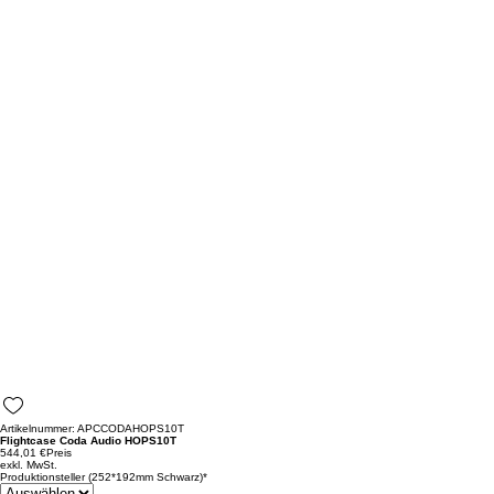
Artikelnummer: APCCODAHOPS10T
Flightcase Coda Audio HOPS10T
544,01 €
Preis
exkl. MwSt.
Produktionsteller (252*192mm Schwarz)
*