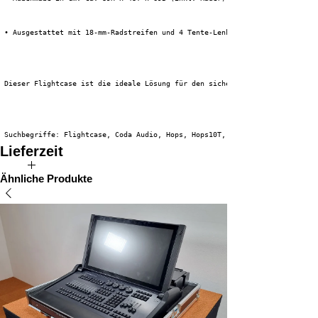
 • Ausgestattet mit 18-mm-Radstreifen und 4 Tente-Lenkrollen (2 davon gebr
 Dieser Flightcase ist die ideale Lösung für den sicheren und effizienten 
 Suchbegriffe: Flightcase, Coda Audio, Hops, Hops10T, Bell Jar Case, Schau
Lieferzeit
Die voraussichtliche Lieferzeit für dieses Produkt beträgt 2 bis 4
Ähnliche Produkte
Wochen.