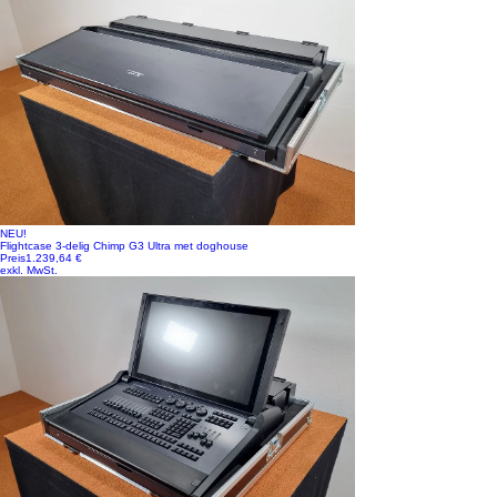
NEU!
Flightcase 3-delig Chimp G3 Ultra met doghouse
Preis
1.239,64 €
exkl. MwSt.