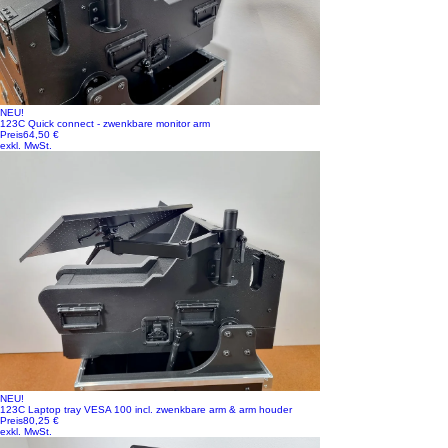
NEU!
123C Quick connect - zwenkbare monitor arm
Preis
64,50 €
exkl. MwSt.
NEU!
123C Laptop tray VESA 100 incl. zwenkbare arm & arm houder
Preis
80,25 €
exkl. MwSt.