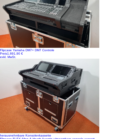
Flipcase Yamaha DM7+ DM7 Controle
Preis
1.891,90 €
exkl. MwSt.
herausnehmbare Konsolenkassette
Flipcase FLEX Allen & Heath Avantis uitneembare console cassett