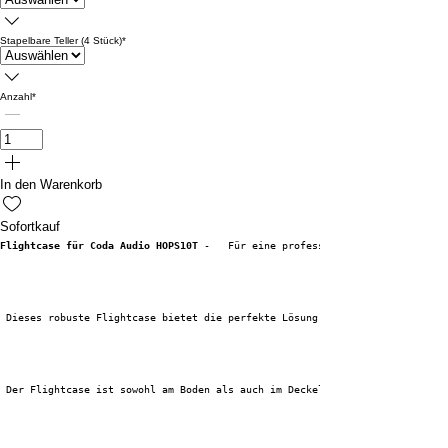
Stapelbare Teller (4 Stück)
*
Anzahl
*
In den Warenkorb
Sofortkauf
Flightcase für Coda Audio HOPS10T
 - 
 Für eine professionelle und effizien
 Dieses robuste Flightcase bietet die perfekte Lösung für den sicheren Tra
 Der Flightcase ist sowohl am Boden als auch im Deckel mit einer maßgefert