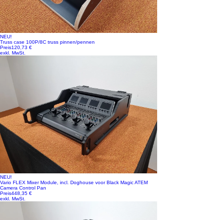
NEU!
Truss case 100P/8C truss pinnen/pennen
Preis
120,73 €
exkl. MwSt.
NEU!
Vario FLEX Mixer Module, incl. Doghouse voor Black Magic ATEM
Camera Control Pan
Preis
448,35 €
exkl. MwSt.