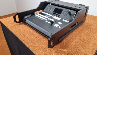
NEU!
Vario FLEX Mixer Module, incl. Doghouse voor Black Magic ATEM 1
M/E Advanced Pan
Preis
448,35 €
exkl. MwSt.