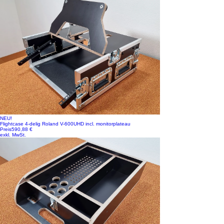
NEU!
Flightcase 4-delig Roland V-600UHD incl. monitorplateau
Preis
590,88 €
exkl. MwSt.