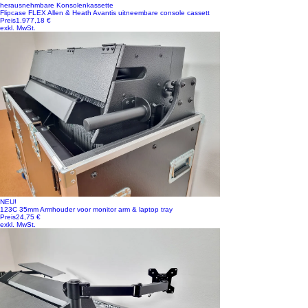
herausnehmbare Konsolenkassette
Flipcase FLEX Allen & Heath Avantis uitneembare console cassett
Preis
1.977,18 €
exkl. MwSt.
NEU!
123C 35mm Armhouder voor monitor arm & laptop tray
Preis
24,75 €
exkl. MwSt.