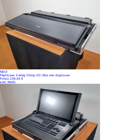
NEU!
Flightcase 3-delig Chimp G3 Ultra met doghouse
Preis
1.239,64 €
exkl. MwSt.