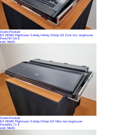
Outlet-Produkt
EX DEMO Flightcase 3-delig Infinity Chimp G3 Core incl. doghouse
Preis
797,04 €
exkl. MwSt.
Outlet-Produkt
EX DEMO Flightcase 3-delig Chimp G3 Ultra met doghouse
Preis
991,71 €
exkl. MwSt.