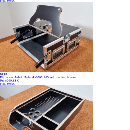
exkl. MwSt.
NEU!
Flightcase 4-delig Roland V-600UHD incl. monitorplateau
Preis
590,88 €
exkl. MwSt.