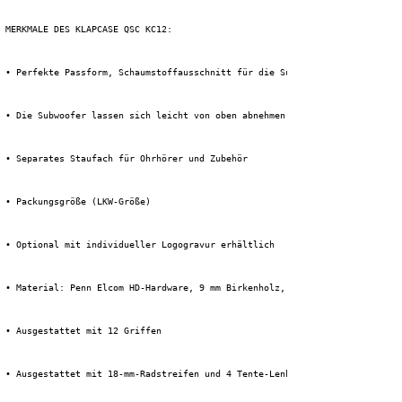
 MERKMALE DES KLAPCASE QSC KC12:
 • Perfekte Passform, Schaumstoffausschnitt für die Subwoofer
 • Die Subwoofer lassen sich leicht von oben abnehmen
 • Separates Staufach für Ohrhörer und Zubehör
 • Packungsgröße (LKW-Größe)
 • Optional mit individueller Logogravur erhältlich
 • Material: Penn Elcom HD-Hardware, 9 mm Birkenholz, 1 mm HPL + schwarze 
 • Ausgestattet mit 12 Griffen
 • Ausgestattet mit 18-mm-Radstreifen und 4 Tente-Lenkrollen (2 davon gebr