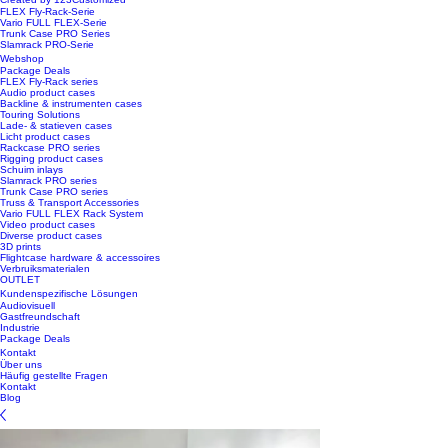
FLEX Fly-Rack-Serie
Vario FULL FLEX-Serie
Trunk Case PRO Series
Slamrack PRO-Serie
Webshop
Package Deals
FLEX Fly-Rack series
Audio product cases
Backline & instrumenten cases
Touring Solutions
Lade- & statieven cases
Licht product cases
Rackcase PRO series
Rigging product cases
Schuim inlays
Slamrack PRO series
Trunk Case PRO series
Truss & Transport Accessories
Vario FULL FLEX Rack System
Video product cases
Diverse product cases
3D prints
Flightcase hardware & accessoires
Verbruiksmaterialen
OUTLET
Kundenspezifische Lösungen
Audiovisuell
Gastfreundschaft
Industrie
Package Deals
Kontakt
Über uns
Häufig gestellte Fragen
Kontakt
Blog