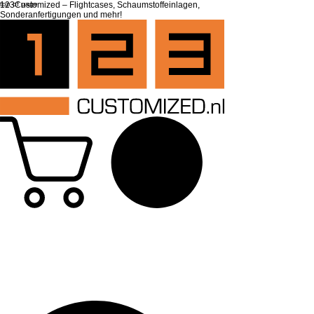
top of page
123Customized – Flightcases, Schaumstoffeinlagen,
Sonderanfertigungen und mehr!