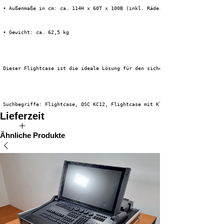
 • Außenmaße in cm: ca. 114H x 60T x 100B (inkl. Räder)
 • Gewicht: ca. 62,5 kg
 Dieser Flightcase ist die ideale Lösung für den sicheren und effizienten 
 Suchbegriffe: Flightcase, QSC KC12, Flightcase mit Klappdeckel
Lieferzeit
Die voraussichtliche Lieferzeit für dieses Produkt beträgt 2 bis 4
Ähnliche Produkte
Wochen.