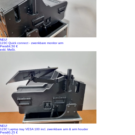
NEU!
123C Quick connect - zwenkbare monitor arm
Preis
64,50 €
exkl. MwSt.
NEU!
123C Laptop tray VESA 100 incl. zwenkbare arm & arm houder
Preis
80,25 €