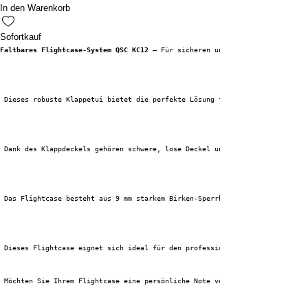
In den Warenkorb
Sofortkauf
Faltbares Flightcase-System QSC KC12
 – Für sicheren und effizienten Transp
 Dieses robuste Klappetui bietet die perfekte Lösung für den sicheren Tran
 Dank des Klappdeckels gehören schwere, lose Deckel und hohe Kanten der Ve
 Das Flightcase besteht aus 9 mm starkem Birken-Sperrholz und ist mit 1 mm
 Dieses Flightcase eignet sich ideal für den professionellen Einsatz, sowo
 Möchten Sie Ihrem Flightcase eine persönliche Note verleihen? Dann wählen