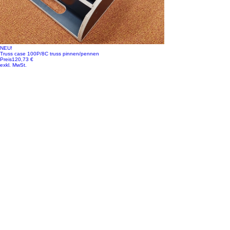
NEU!
Truss case 100P/8C truss pinnen/pennen
Preis
120,73 €
exkl. MwSt.
NEU!
Vario FLEX Mixer Module, incl. Doghouse voor Black Magic ATEM
Camera Control Pan
Preis
448,35 €
exkl. MwSt.