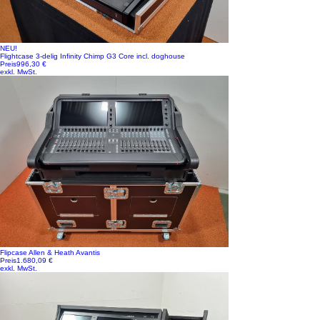
NEU!
Flightcase 3-delig Infinity Chimp G3 Core incl. doghouse
Preis
996,30 €
exkl. MwSt.
Flipcase Allen & Heath Avantis
Preis
1.680,09 €
exkl. MwSt.