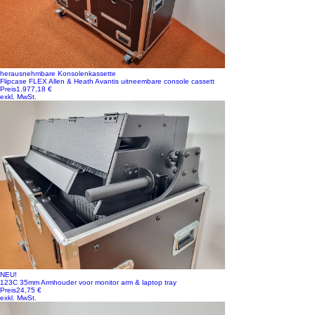
herausnehmbare Konsolenkassette
Flipcase FLEX Allen & Heath Avantis uitneembare console cassett
Preis
1.977,18 €
exkl. MwSt.
NEU!
123C 35mm Armhouder voor monitor arm & laptop tray
Preis
24,75 €
exkl. MwSt.