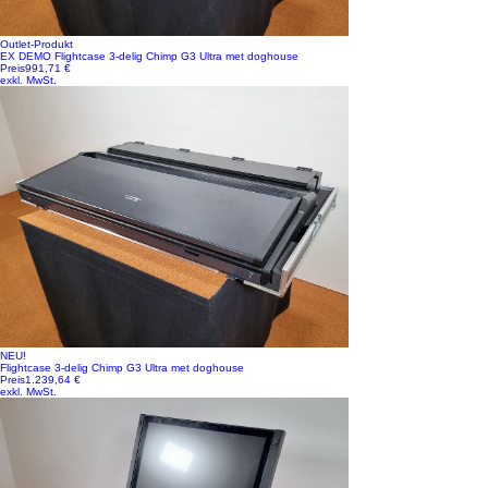
Outlet-Produkt
EX DEMO Flightcase 3-delig Chimp G3 Ultra met doghouse
Preis
991,71 €
exkl. MwSt.
NEU!
Flightcase 3-delig Chimp G3 Ultra met doghouse
Preis
1.239,64 €
exkl. MwSt.