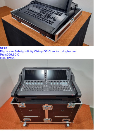
NEU!
Flightcase 3-delig Infinity Chimp G3 Core incl. doghouse
Preis
996,30 €
exkl. MwSt.