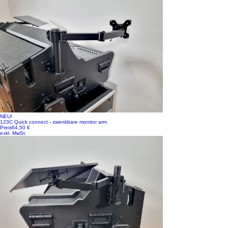
NEU!
123C Quick connect - zwenkbare monitor arm
Preis
64,50 €
exkl. MwSt.