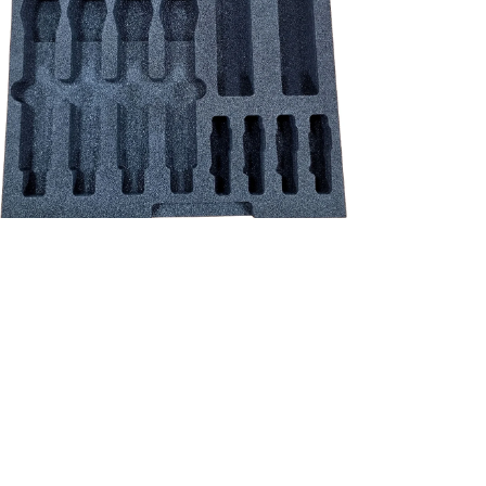
NEU!
Shure schuim inlay - QLX-D/ULX-D/ADX set 4*HH / 4*beltpack incl.
accessoires
Preis
39,83 €
exkl. MwSt.