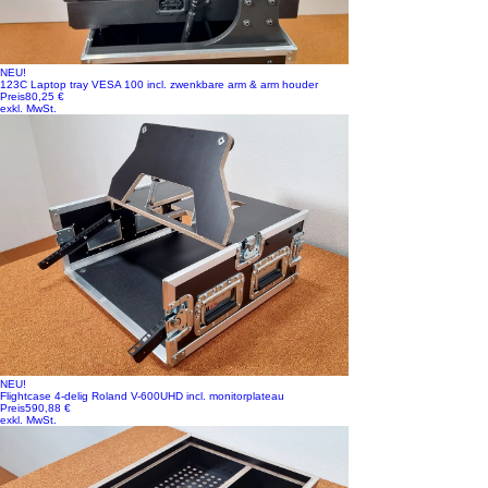
NEU!
123C Laptop tray VESA 100 incl. zwenkbare arm & arm houder
Preis
80,25 €
exkl. MwSt.
NEU!
Flightcase 4-delig Roland V-600UHD incl. monitorplateau
Preis
590,88 €
exkl. MwSt.