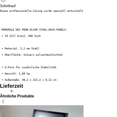
Sofortkauf
Diese professionelle Lösung wurde speziell entwickelt, um Lücken in Ihren 
 MERKMALE DES PENN ELCOM STAHL-RACK-PANELS:
 • 19 Zoll breit, 5HE hoch
 • Material: 1,2 mm Stahl
 • Oberfläche: Schwarz pulverbeschichtet
 • U-Form für zusätzliche Stabilität
 • Gewicht: 1,08 kg
 • Außenmaße: 48,2 x 222,2 x 0,11 cm
Lieferzeit
Direkt ab Lager verfügbar
Ähnliche Produkte