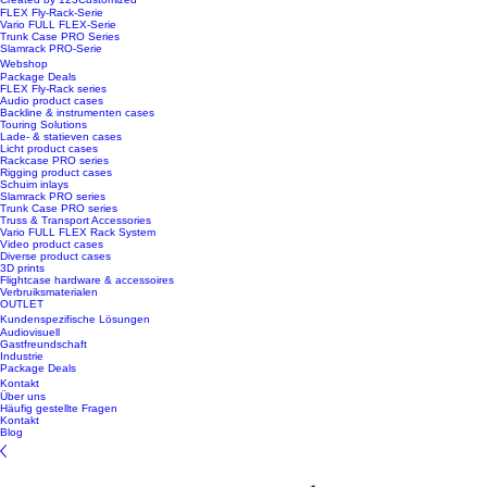
FLEX Fly-Rack-Serie
Vario FULL FLEX-Serie
Trunk Case PRO Series
Slamrack PRO-Serie
Webshop
Package Deals
FLEX Fly-Rack series
Audio product cases
Backline & instrumenten cases
Touring Solutions
Lade- & statieven cases
Licht product cases
Rackcase PRO series
Rigging product cases
Schuim inlays
Slamrack PRO series
Trunk Case PRO series
Truss & Transport Accessories
Vario FULL FLEX Rack System
Video product cases
Diverse product cases
3D prints
Flightcase hardware & accessoires
Verbruiksmaterialen
OUTLET
Kundenspezifische Lösungen
Audiovisuell
Gastfreundschaft
Industrie
Package Deals
Kontakt
Über uns
Häufig gestellte Fragen
Kontakt
Blog