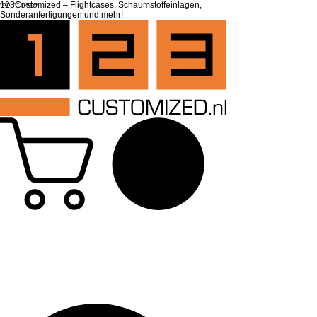
top of page
123Customized – Flightcases, Schaumstoffeinlagen,
Sonderanfertigungen und mehr!