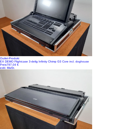
Outlet-Produkt
EX DEMO Flightcase 3-delig Infinity Chimp G3 Core incl. doghouse
Preis
797,04 €
exkl. MwSt.