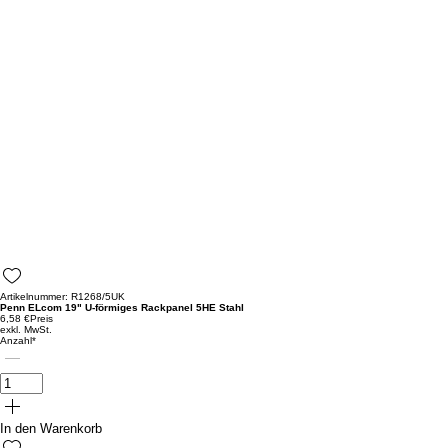
Artikelnummer: R1268/5UK
Penn ELcom 19" U-förmiges Rackpanel 5HE Stahl
6,58 €
Preis
exkl. MwSt.
Anzahl
*
In den Warenkorb