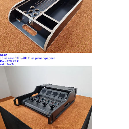
NEU!
Truss case 100P/8C truss pinnen/pennen
Preis
120,73 €
exkl. MwSt.