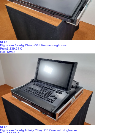
NEU!
Flightcase 3-delig Chimp G3 Ultra met doghouse
Preis
1.239,64 €
exkl. MwSt.
NEU!
Flightcase 3-delig Infinity Chimp G3 Core incl. doghouse