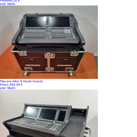
Preis
996,30 €
exkl. MwSt.
Flipcase Allen & Heath Avantis
Preis
1.680,09 €
exkl. MwSt.