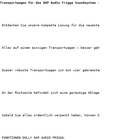
Transportwagen für das DAP Audio Frigga Soundsystem
 - Entdecken Sie die id
 Entdecken Sie unsere kompakte Lösung für die neueste Serie von DAP Audio,
 Alles auf einem einzigen Transportwagen – besser geht’s nicht! Oder etwa 
 Dieser robuste Transportwagen ist mit vier gebremsten Tente-Rädern für ei
 An der Rückseite befindet sich eine geräumige Ablage mit Gummifüßen, die 
 Sobald Sie alles ordentlich verpackt haben, können Sie das gesamte Set ga
 FUNKTIONEN DOLLY DAP AUDIO FRIGGA: