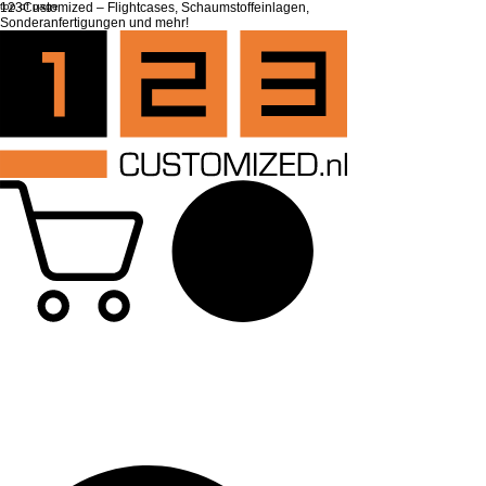
top of page
123Customized – Flightcases, Schaumstoffeinlagen,
Sonderanfertigungen und mehr!