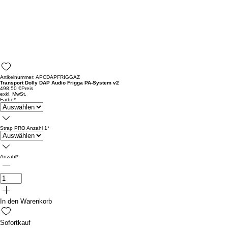
Artikelnummer: APCDAPFRIGGAZ
Transport Dolly DAP Audio Frigga PA-System v2
498,50 €
Preis
exkl. MwSt.
Farbe
*
Strap PRO Anzahl 1
*
Anzahl
*
In den Warenkorb
Sofortkauf