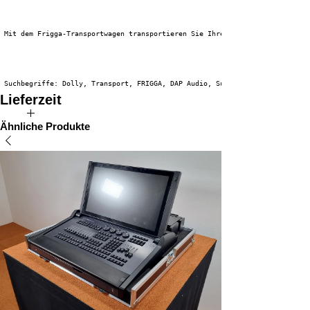
 Mit dem Frigga-Transportwagen transportieren Sie Ihre Lautsprecher schnel
 Suchbegriffe: Dolly, Transport, FRIGGA, DAP Audio, Sub, Säulen-PA-System,
Lieferzeit
Die voraussichtliche Lieferzeit für dieses Produkt beträgt 2 bis 4
Ähnliche Produkte
Wochen.