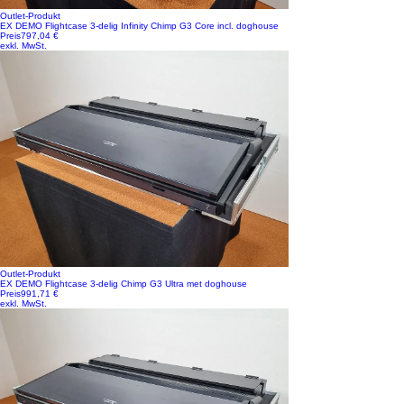
Outlet-Produkt
EX DEMO Flightcase 3-delig Infinity Chimp G3 Core incl. doghouse
Preis
797,04 €
exkl. MwSt.
Outlet-Produkt
EX DEMO Flightcase 3-delig Chimp G3 Ultra met doghouse
Preis
991,71 €
exkl. MwSt.