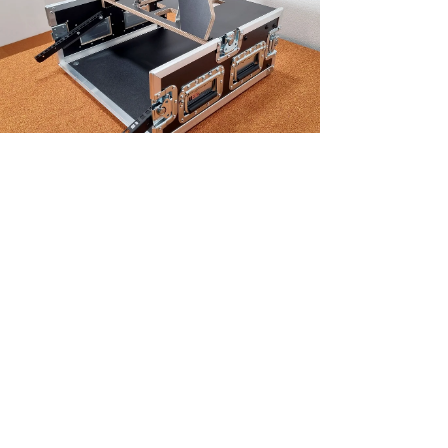
NEU!
Flightcase 4-delig Roland V-600UHD incl. monitorplateau
Preis
590,88 €
exkl. MwSt.