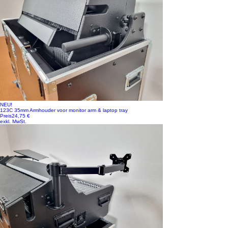
NEU!
123C 35mm Armhouder voor monitor arm & laptop tray
Preis
24,75 €
exkl. MwSt.