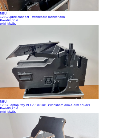
NEU!
123C Quick connect - zwenkbare monitor arm
Preis
64,50 €
exkl. MwSt.
NEU!
123C Laptop tray VESA 100 incl. zwenkbare arm & arm houder
Preis
80,25 €
exkl. MwSt.