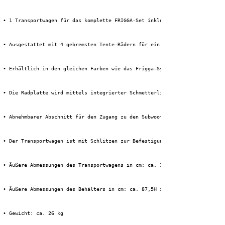
 • 1 Transportwagen für das komplette FRIGGA-Set inklusive aller Zubehörte
 • Ausgestattet mit 4 gebremsten Tente-Rädern für ein sanftes und kontroll
 • Erhältlich in den gleichen Farben wie das Frigga-System, Schwarz und We
 • Die Radplatte wird mittels integrierter Schmetterlingsclips am Subwoofe
 • Abnehmbarer Abschnitt für den Zugang zu den Subwoofer-Anschlüssen
 • Der Transportwagen ist mit Schlitzen zur Befestigung mit einem Spanngur
 • Äußere Abmessungen des Transportwagens in cm: ca. 15,5H x 79T x 47,5B (
 • Äußere Abmessungen des Behälters in cm: ca. 87,5H x 25,5T x 46B
 • Gewicht: ca. 26 kg