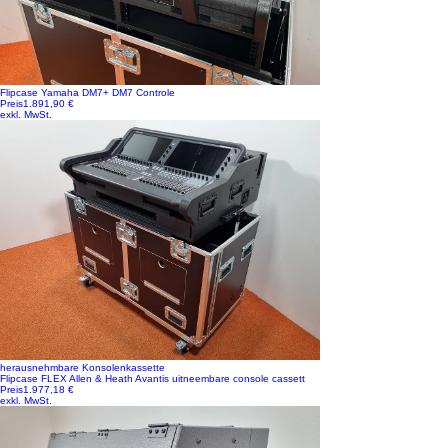
Flipcase Yamaha DM7+ DM7 Controle
Preis
1.891,90 €
exkl. MwSt.
herausnehmbare Konsolenkassette
Flipcase FLEX Allen & Heath Avantis uitneembare console cassett
Preis
1.977,18 €
exkl. MwSt.