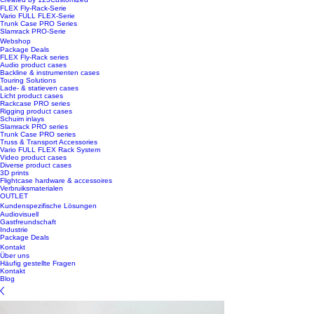
FLEX Fly-Rack-Serie
Vario FULL FLEX-Serie
Trunk Case PRO Series
Slamrack PRO-Serie
Webshop
Package Deals
FLEX Fly-Rack series
Audio product cases
Backline & instrumenten cases
Touring Solutions
Lade- & statieven cases
Licht product cases
Rackcase PRO series
Rigging product cases
Schuim inlays
Slamrack PRO series
Trunk Case PRO series
Truss & Transport Accessories
Vario FULL FLEX Rack System
Video product cases
Diverse product cases
3D prints
Flightcase hardware & accessoires
Verbruiksmaterialen
OUTLET
Kundenspezifische Lösungen
Audiovisuell
Gastfreundschaft
Industrie
Package Deals
Kontakt
Über uns
Häufig gestellte Fragen
Kontakt
Blog