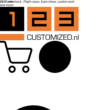
top of page
123Customized - Flight cases, foam inlays, custom work
and more!