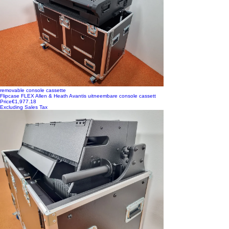
removable console cassette
Flipcase FLEX Allen & Heath Avantis uitneembare console cassett
Price
€1,977.18
Excluding Sales Tax