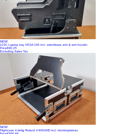
NEW!
123C Laptop tray VESA 100 incl. zwenkbare arm & arm houder
Price
€80.25
Excluding Sales Tax
NEW!
Flightcase 4-delig Roland V-600UHD incl. monitorplateau
Price
€590.88