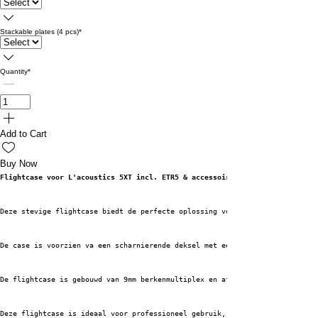
Stackable plates (4 pcs)
*
Quantity
*
Add to Cart
Buy Now
Flightcase voor L'acoustics 5XT incl. ETR5 & accessoires
Deze stevige flightcase biedt de perfecte oplossing voor het veilig vervoe
De case is voorzien va een scharnierende deksel met een extra handgreep in
De flightcase is gebouwd van 9mm berkenmultiplex en afgewerkt met 1mm HPL 
Deze flightcase is ideaal voor professioneel gebruik, zowel voor verhuur a