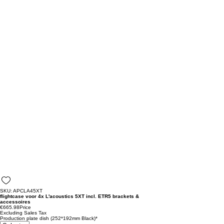
SKU: APCLA45XT
flightcase voor 4x L'acoustics 5XT incl. ETR5 brackets &
accessoires
€665.98
Price
Excluding Sales Tax
Production plate dish (252*192mm Black)
*