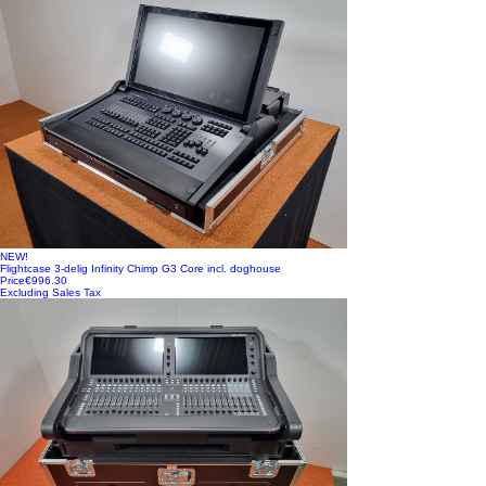
NEW!
Flightcase 3-delig Infinity Chimp G3 Core incl. doghouse
Price
€996.30
Excluding Sales Tax