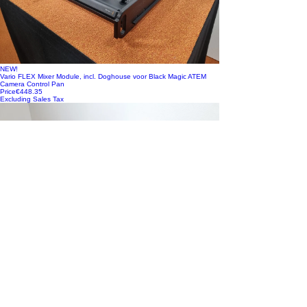
NEW!
Vario FLEX Mixer Module, incl. Doghouse voor Black Magic ATEM
Camera Control Pan
Price
€448.35
Excluding Sales Tax
NEW!
Vario FLEX Mixer Module, incl. Doghouse voor Black Magic ATEM 1
M/E Advanced Pan
Price
€448.35
Excluding Sales Tax