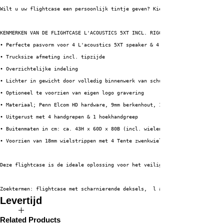
Wilt u uw flightcase een persoonlijk tintje geven? Kies dan voor onze logo
KENMERKEN VAN DE FLIGHTCASE L'ACOUSTICS 5XT INCL. RIGGING ASSECCOIRES
• Perfecte pasvorm voor 4 L'acoustics 5XT speaker & 4 ETR5 brackets
• Trucksize afmeting incl. tipzijde
• Overzichtelijke indeling
• Lichter in gewicht door volledig binnenwerk van schuim
• Optioneel te voorzien van eigen logo gravering
• Materiaal; Penn Elcom HD hardware, 9mm berkenhout, 1mm HPL + zwarte back
• Uitgerust met 4 handgrepen & 1 hoekhandgreep
• Buitenmaten in cm: ca. 43H x 60D x 80B (incl. wielen)
• Voorzien van 18mm wielstrippen met 4 Tente zwenkwielen (3 x geremd) 
Deze flightcase is de ideale oplossing voor het veilig en efficiënt vervoe
Zoektermen: flightcase met scharnierende deksels,  l ácoustics 5XT, ETR5, 
Levertijd
De verwachte levertijd van dit product bedraagt 2 tot 4 weken.
Related Products