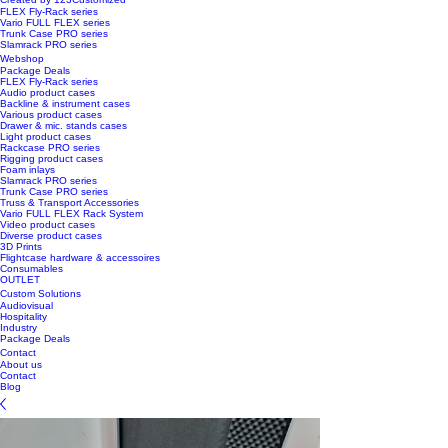
FLEX Fly-Rack series
Vario FULL FLEX series
Trunk Case PRO series
Slamrack PRO series
Webshop
Package Deals
FLEX Fly-Rack series
Audio product cases
Backline & instrument cases
Various product cases
Drawer & mic. stands cases
Light product cases
Rackcase PRO series
Rigging product cases
Foam inlays
Slamrack PRO series
Trunk Case PRO series
Truss & Transport Accessories
Vario FULL FLEX Rack System
Video product cases
Diverse product cases
3D Prints
Flightcase hardware & accessoires
Consumables
OUTLET
Custom Solutions
Audiovisual
Hospitality
Industry
Package Deals
Contact
About us
Contact
Blog