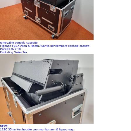
removable console cassette
Flipcase FLEX Allen & Heath Avantis uitneembare console cassett
Price
€1,977.18
Excluding Sales Tax
NEW!
123C 35mm Armhouder voor monitor arm & laptop tray