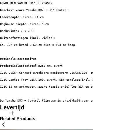
KENMERKEN VAN DE DM7 FLIPCASE;
Geschikt voor:
 Yamaha DM7 + DM7 Control
Faderhoogte:
 circa 101 cm
Doghouse diepte:
 circa 15 cm
Rackruimte:
 2 x 2HE
Buitenafmetingen (incl. wielen):
Ca. 127 cm breed × 60 cm diep × 103 cm hoog
Optionele accessoires
Productieplaatschotel Ø252 mm, zwart
123C Quick Connect zwenkbare monitorarm VESA75/100, zwart, SET compleet in
123C Laptop Tray VESA 100, zwart, SET compleet incl. 123C Quick Connect zw
123C 35 mm armhouder, zwart (basis unit) los bij te bestellen via onze web
De Yamaha DM7 + Control Flipcase is ontwikkeld voor gebruikers die maximal
Levertijd
De verwachte levertijd van dit product bedraagt 3 tot 5 weken.
Related Products