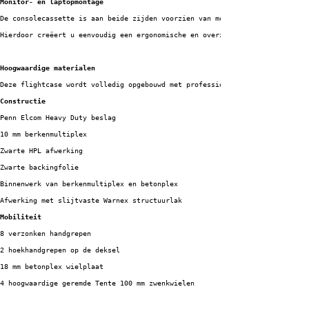
Monitor- en laptopmontage
De consolecassette is aan beide zijden voorzien van montagepunten voor de 
Hierdoor creëert u eenvoudig een ergonomische en overzichtelijke werkplek.
Hoogwaardige materialen
Deze flightcase wordt volledig opgebouwd met professionele materialen die 
Constructie
Penn Elcom Heavy Duty beslag
10 mm berkenmultiplex
Zwarte HPL afwerking
Zwarte backingfolie
Binnenwerk van berkenmultiplex en betonplex
Afwerking met slijtvaste Warnex structuurlak
Mobiliteit
8 verzonken handgrepen
2 hoekhandgrepen op de deksel
18 mm betonplex wielplaat
4 hoogwaardige geremde Tente 100 mm zwenkwielen