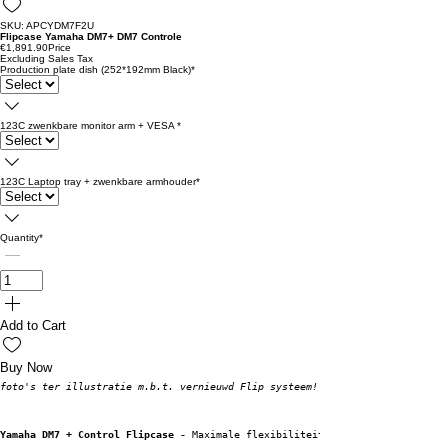
SKU: APCYDM7F2U
Flipcase Yamaha DM7+ DM7 Controle
€1,891.90
Price
Excluding Sales Tax
Production plate dish (252*192mm Black)
*
123C zwenkbare monitor arm + VESA
*
123C Laptop tray + zwenkbare armhouder
*
Quantity
*
Add to Cart
Buy Now
foto's ter illustratie m.b.t. vernieuwd Flip systeem!
Yamaha DM7 + Control Flipcase - 
Maximale flexibiliteit, optimale beschermi