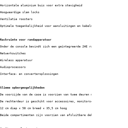
Horizontale aluminium buis voor extra stevigheid
Hoogwaardige slam locks
Ventilatie roosters
Optimale toegankelijkheid voor aansluitingen en kabelmanagement
Rackruimte voor randapparatuur
Onder de console bevindt zich een geïntegreerde 2HE rackruimte voorzien va
Netwerkswitches
Wireless apparatuur
Audioprocessors
Interface- en converteroplossingen
Slimme opbergmogelijkheden
De voorzijde van de case is voorzien van twee deuren met geïntegreerde opb
De rechterdeur is geschikt voor accessoires, monitorscherm, bekabeling en 
12 cm diep × 58 cm breed × 35,5 cm hoog
Beide compartimenten zijn voorzien van afsluitbare deksels zodat accessoir