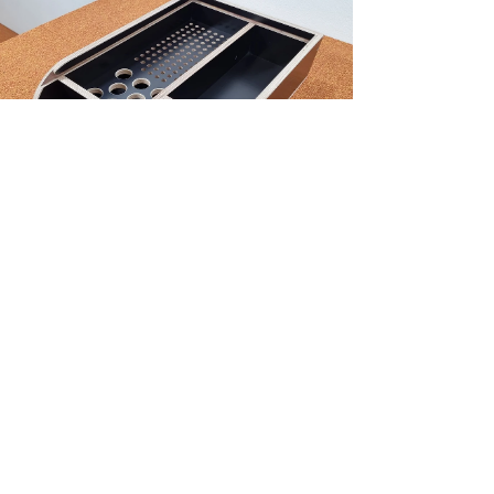
NEW!
Truss case 100P/8C truss pinnen/pennen
Price
€120.73
Excluding Sales Tax