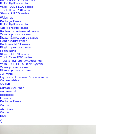
FLEX Fly-Rack series
Vario FULL FLEX series
Trunk Case PRO series
Slamrack PRO series
Webshop
Package Deals
FLEX Fly-Rack series
Audio product cases
Backline & instrument cases
Various product cases
Drawer & mic. stands cases
Light product cases
Rackcase PRO series
Rigging product cases
Foam inlays
Slamrack PRO series
Trunk Case PRO series
Truss & Transport Accessories
Vario FULL FLEX Rack System
Video product cases
Diverse product cases
3D Prints
Flightcase hardware & accessoires
Consumables
OUTLET
Custom Solutions
Audiovisual
Hospitality
Industry
Package Deals
Contact
About us
Contact
Blog