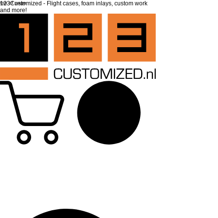
top of page
123Customized - Flight cases, foam inlays, custom work
and more!