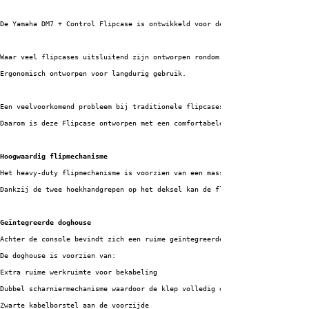
De Yamaha DM7 + Control Flipcase is ontwikkeld voor de professionele gebru
Waar veel flipcases uitsluitend zijn ontworpen rondom transportgemak, hebb
Ergonomisch ontworpen voor langdurig gebruik.
Een veelvoorkomend probleem bij traditionele flipcases is de lage werkhoog
Daarom is deze Flipcase ontworpen met een comfortabele faderhoogte van cir
Hoogwaardig flipmechanisme
Het heavy-duty flipmechanisme is voorzien van een massief lagerblok, een 1
Dankzij de twee hoekhandgrepen op het deksel kan de flightcase eenvoudig d
Geïntegreerde doghouse
Achter de console bevindt zich een ruime geïntegreerde doghouse met een di
De doghouse is voorzien van:
Extra ruime werkruimte voor bekabeling
Dubbel scharniermechanisme waardoor de klep volledig opent
Zwarte kabelborstel aan de voorzijde