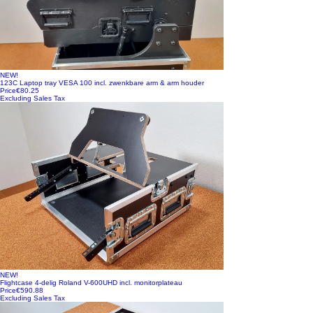
NEW!
123C Laptop tray VESA 100 incl. zwenkbare arm & arm houder
Price
€80.25
Excluding Sales Tax
NEW!
Flightcase 4-delig Roland V-600UHD incl. monitorplateau
Price
€590.88
Excluding Sales Tax