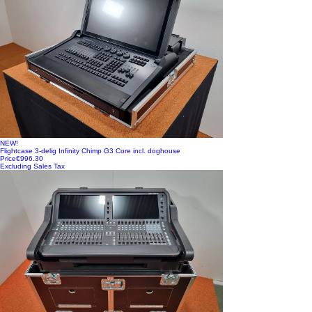
NEW!
Flightcase 3-delig Infinity Chimp G3 Core incl. doghouse
Price
€996.30
Excluding Sales Tax