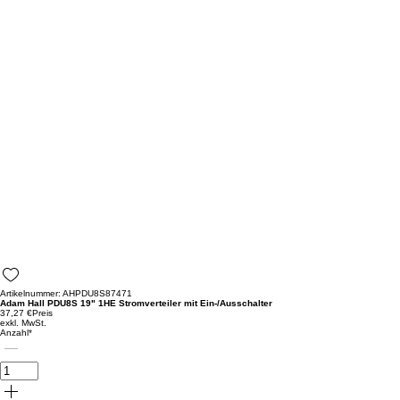
Artikelnummer: AHPDU8S87471
Adam Hall PDU8S 19" 1HE Stromverteiler mit Ein-/Ausschalter
37,27 €
Preis
exkl. MwSt.
Anzahl
*