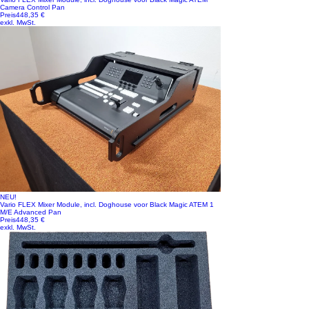
Camera Control Pan
Preis
448,35 €
exkl. MwSt.
NEU!
Vario FLEX Mixer Module, incl. Doghouse voor Black Magic ATEM 1
M/E Advanced Pan
Preis
448,35 €
exkl. MwSt.