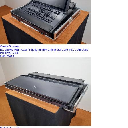
Outlet-Produkt
EX DEMO Flightcase 3-delig Infinity Chimp G3 Core incl. doghouse
Preis
797,04 €
exkl. MwSt.