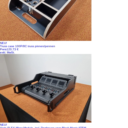
NEU!
Truss case 100P/8C truss pinnen/pennen
Preis
120,73 €
exkl. MwSt.
NEU!
Vario FLEX Mixer Module, incl. Doghouse voor Black Magic ATEM