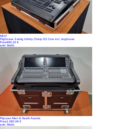
NEU!
Flightcase 3-delig Infinity Chimp G3 Core incl. doghouse
Preis
996,30 €
exkl. MwSt.
Flipcase Allen & Heath Avantis
Preis
1.680,09 €
exkl. MwSt.