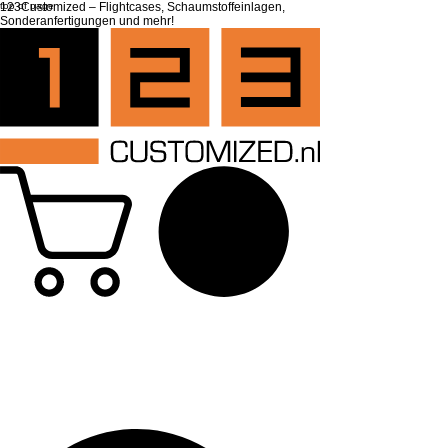
top of page
123Customized – Flightcases, Schaumstoffeinlagen,
Sonderanfertigungen und mehr!