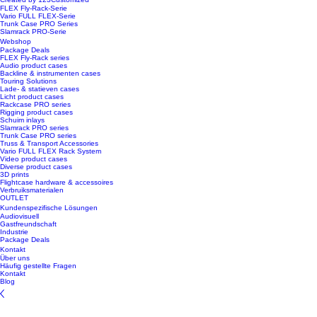
FLEX Fly-Rack-Serie
Vario FULL FLEX-Serie
Trunk Case PRO Series
Slamrack PRO-Serie
Webshop
Package Deals
FLEX Fly-Rack series
Audio product cases
Backline & instrumenten cases
Touring Solutions
Lade- & statieven cases
Licht product cases
Rackcase PRO series
Rigging product cases
Schuim inlays
Slamrack PRO series
Trunk Case PRO series
Truss & Transport Accessories
Vario FULL FLEX Rack System
Video product cases
Diverse product cases
3D prints
Flightcase hardware & accessoires
Verbruiksmaterialen
OUTLET
Kundenspezifische Lösungen
Audiovisuell
Gastfreundschaft
Industrie
Package Deals
Kontakt
Über uns
Häufig gestellte Fragen
Kontakt
Blog