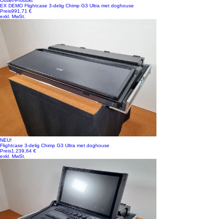
Outlet-Produkt
EX DEMO Flightcase 3-delig Chimp G3 Ultra met doghouse
Preis
991,71 €
exkl. MwSt.
NEU!
Flightcase 3-delig Chimp G3 Ultra met doghouse
Preis
1.239,64 €
exkl. MwSt.