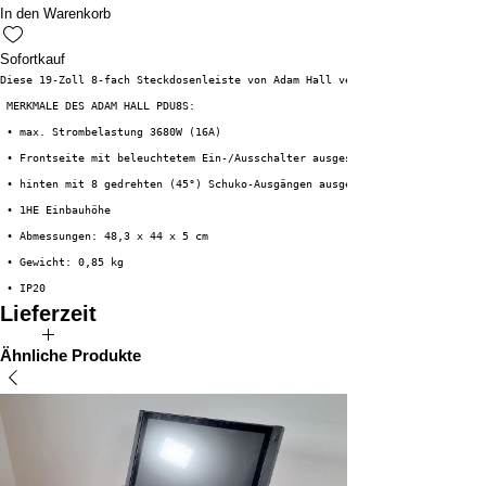
In den Warenkorb
Sofortkauf
Diese 19-Zoll 8-fach Steckdosenleiste von Adam Hall verfügt über einen bel
 MERKMALE DES ADAM HALL PDU8S:
 • max. Strombelastung 3680W (16A)
 • Frontseite mit beleuchtetem Ein-/Ausschalter ausgestattet
 • hinten mit 8 gedrehten (45°) Schuko-Ausgängen ausgestattet
 • 1HE Einbauhöhe
 • Abmessungen: 48,3 x 44 x 5 cm
 • Gewicht: 0,85 kg
• IP20
Lieferzeit
Sofort auf Lager!
Ähnliche Produkte