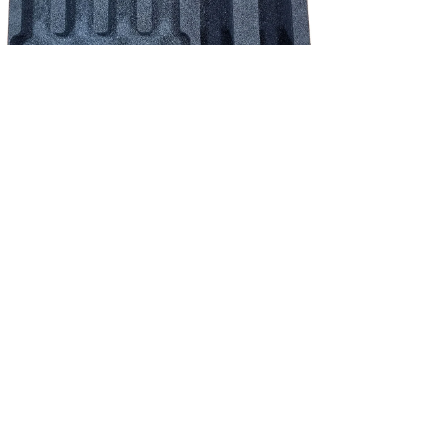
NEU!
Shure schuim inlay - QLX-D/ULX-D/ADX set 4*HH / 4*beltpack incl.
accessoires
Preis
39,83 €
exkl. MwSt.