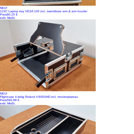
NEU!
123C Laptop tray VESA 100 incl. zwenkbare arm & arm houder
Preis
80,25 €
exkl. MwSt.
NEU!
Flightcase 4-delig Roland V-600UHD incl. monitorplateau
Preis
590,88 €
exkl. MwSt.