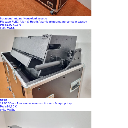
herausnehmbare Konsolenkassette
Flipcase FLEX Allen & Heath Avantis uitneembare console cassett
Preis
1.977,18 €
exkl. MwSt.
NEU!
123C 35mm Armhouder voor monitor arm & laptop tray
Preis
24,75 €
exkl. MwSt.