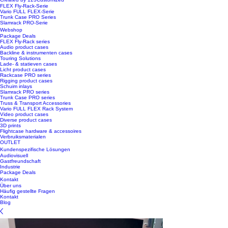
FLEX Fly-Rack-Serie
Vario FULL FLEX-Serie
Trunk Case PRO Series
Slamrack PRO-Serie
Webshop
Package Deals
FLEX Fly-Rack series
Audio product cases
Backline & instrumenten cases
Touring Solutions
Lade- & statieven cases
Licht product cases
Rackcase PRO series
Rigging product cases
Schuim inlays
Slamrack PRO series
Trunk Case PRO series
Truss & Transport Accessories
Vario FULL FLEX Rack System
Video product cases
Diverse product cases
3D prints
Flightcase hardware & accessoires
Verbruiksmaterialen
OUTLET
Kundenspezifische Lösungen
Audiovisuell
Gastfreundschaft
Industrie
Package Deals
Kontakt
Über uns
Häufig gestellte Fragen
Kontakt
Blog