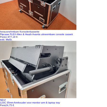
herausnehmbare Konsolenkassette
Flipcase FLEX Allen & Heath Avantis uitneembare console cassett
Preis
1.977,18 €
exkl. MwSt.
NEU!
123C 35mm Armhouder voor monitor arm & laptop tray
Preis
24,75 €