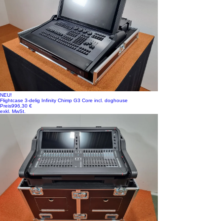
NEU!
Flightcase 3-delig Infinity Chimp G3 Core incl. doghouse
Preis
996,30 €
exkl. MwSt.