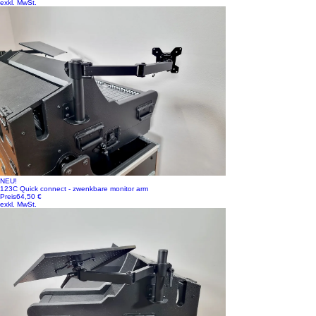
exkl. MwSt.
NEU!
123C Quick connect - zwenkbare monitor arm
Preis
64,50 €
exkl. MwSt.