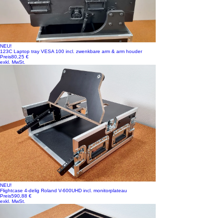
NEU!
123C Laptop tray VESA 100 incl. zwenkbare arm & arm houder
Preis
80,25 €
exkl. MwSt.
NEU!
Flightcase 4-delig Roland V-600UHD incl. monitorplateau
Preis
590,88 €
exkl. MwSt.