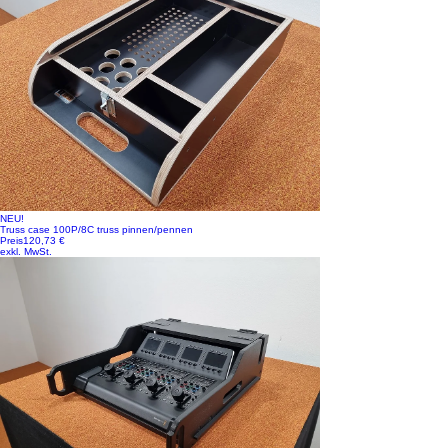
NEU!
Truss case 100P/8C truss pinnen/pennen
Preis
120,73 €
exkl. MwSt.