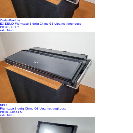
Outlet-Produkt
EX DEMO Flightcase 3-delig Chimp G3 Ultra met doghouse
Preis
991,71 €
exkl. MwSt.
NEU!
Flightcase 3-delig Chimp G3 Ultra met doghouse
Preis
1.239,64 €
exkl. MwSt.