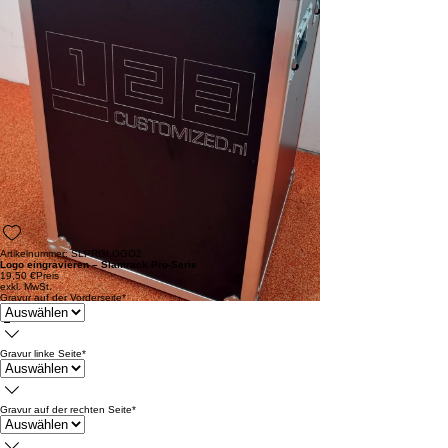
Artikelnummer: SLPRGLOGO2
Logo eingravieren – Slamrack Pro-Serie
19,50 €
Preis
exkl. MwSt.
Gravur auf der Vorderseite
*
Gravur linke Seite
*
Gravur auf der rechten Seite
*