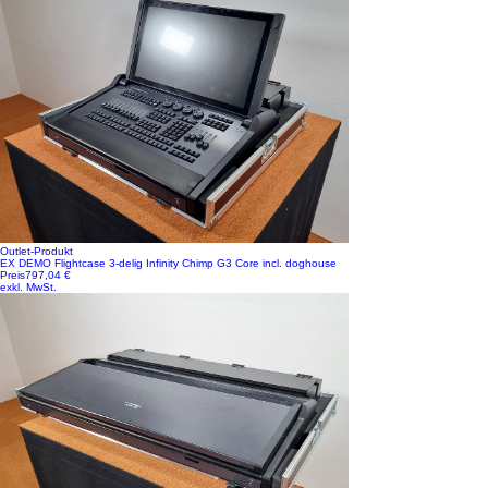
Outlet-Produkt
EX DEMO Flightcase 3-delig Infinity Chimp G3 Core incl. doghouse
Preis
797,04 €
exkl. MwSt.