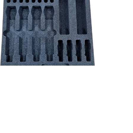
NEU!
Shure schuim inlay - QLX-D/ULX-D/ADX set 4*HH / 4*beltpack incl.
accessoires
Preis
39,83 €
exkl. MwSt.