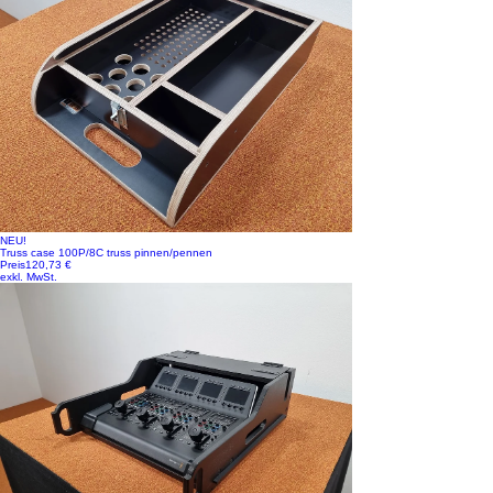
NEU!
Truss case 100P/8C truss pinnen/pennen
Preis
120,73 €
exkl. MwSt.