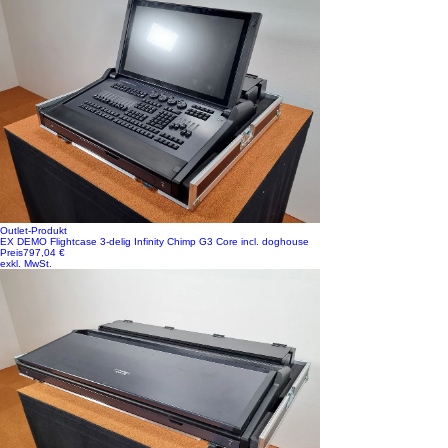
Outlet-Produkt
EX DEMO Flightcase 3-delig Infinity Chimp G3 Core incl. doghouse
Preis
797,04 €
exkl. MwSt.