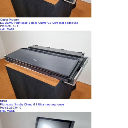
Outlet-Produkt
EX DEMO Flightcase 3-delig Chimp G3 Ultra met doghouse
Preis
991,71 €
exkl. MwSt.
NEU!
Flightcase 3-delig Chimp G3 Ultra met doghouse
Preis
1.239,64 €
exkl. MwSt.