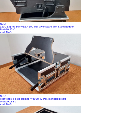
NEU!
123C Laptop tray VESA 100 incl. zwenkbare arm & arm houder
Preis
80,25 €
exkl. MwSt.
NEU!
Flightcase 4-delig Roland V-600UHD incl. monitorplateau
Preis
590,88 €
exkl. MwSt.