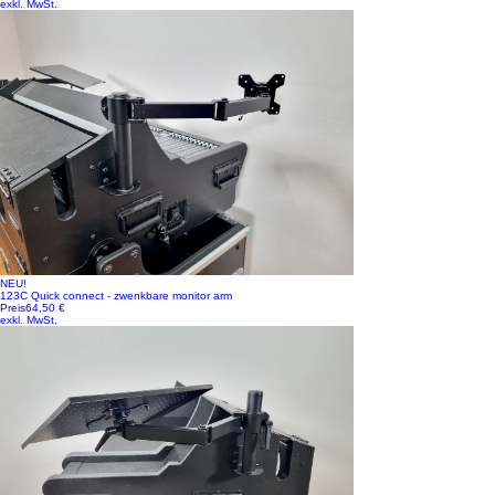
exkl. MwSt.
NEU!
123C Quick connect - zwenkbare monitor arm
Preis
64,50 €
exkl. MwSt.