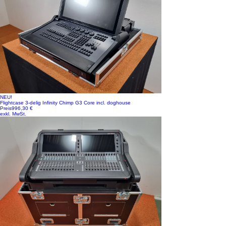
NEU!
Flightcase 3-delig Infinity Chimp G3 Core incl. doghouse
Preis
996,30 €
exkl. MwSt.