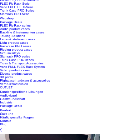
FLEX Fly-Rack-Serie
Vario FULL FLEX-Serie
Trunk Case PRO Series
Slamrack PRO-Serie
Webshop
Package Deals
FLEX Fly-Rack series
Audio product cases
Backline & instrumenten cases
Touring Solutions
Lade- & statieven cases
Licht product cases
Rackcase PRO series
Rigging product cases
Schuim inlays
Slamrack PRO series
Trunk Case PRO series
Truss & Transport Accessories
Vario FULL FLEX Rack System
Video product cases
Diverse product cases
3D prints
Flightcase hardware & accessoires
Verbruiksmaterialen
OUTLET
Kundenspezifische Lösungen
Audiovisuell
Gastfreundschaft
Industrie
Package Deals
Kontakt
Über uns
Häufig gestellte Fragen
Kontakt
Blog