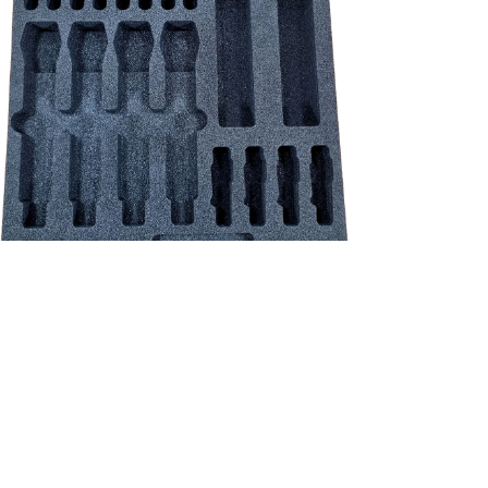
NEU!
Shure schuim inlay - QLX-D/ULX-D/ADX set 4*HH / 4*beltpack incl.
accessoires
Preis
39,83 €
exkl. MwSt.