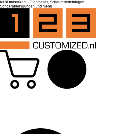
top of page
123Customized – Flightcases, Schaumstoffeinlagen,
Sonderanfertigungen und mehr!