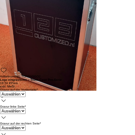
Artikelnummer: TCPGLOGO2
Logo eingravieren – Trunk Case Pro-Serie
19,50 €
Preis
exkl. MwSt.
Gravur auf der Vorderseite
*
Gravur linke Seite
*
Gravur auf der rechten Seite
*