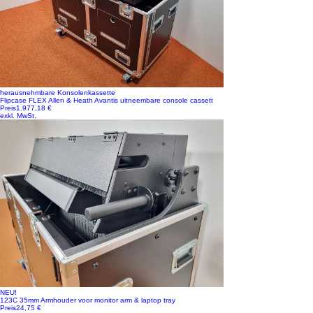
herausnehmbare Konsolenkassette
Flipcase FLEX Allen & Heath Avantis uitneembare console cassett
Preis
1.977,18 €
exkl. MwSt.
NEU!
123C 35mm Armhouder voor monitor arm & laptop tray
Preis
24,75 €