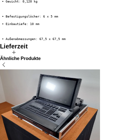
 • Gewicht: 0,120 kg
 • Befestigungslöcher: 6 x 5 mm
 • Einbautiefe: 10 mm
 • Außenabmessungen: 67,5 x 67,5 mm
Lieferzeit
Direkt ab Lager verfügbar
Ähnliche Produkte