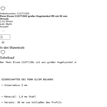
Artikelnummer: C1377/30Z
Penn Elcom C1377/30Z großer Kugelwinkel R5 mit 30 mm
Versatz
1,41 €
Preis
exkl. MwSt.
Anzahl
*
In den Warenkorb
Sofortkauf
Der Penn Elcom C1377/30z ist ein großer Kugelwinkel mit einem Offset von 3
 EIGENSCHAFTEN DES PENN ELCOM BOLHOEK:
 • Innenradius 5 mm
• Material: 1,8 mm Stahl
 • Versatz: 30 mm zum Schließen des Profils