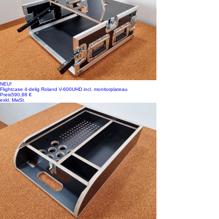
NEU!
Flightcase 4-delig Roland V-600UHD incl. monitorplateau
Preis
590,88 €
exkl. MwSt.