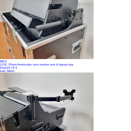
NEU!
123C 35mm Armhouder voor monitor arm & laptop tray
Preis
24,75 €
exkl. MwSt.