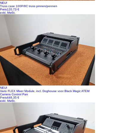
NEU!
Truss case 100P/8C truss pinnen/pennen
Preis
120,73 €
exkl. MwSt.
NEU!
Vario FLEX Mixer Module, incl. Doghouse voor Black Magic ATEM
Camera Control Pan
Preis
448,35 €
exkl. MwSt.