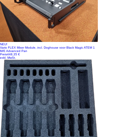
NEU!
Vario FLEX Mixer Module, incl. Doghouse voor Black Magic ATEM 1
M/E Advanced Pan
Preis
448,35 €
exkl. MwSt.