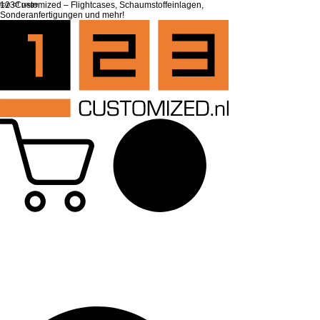
top of page
123Customized – Flightcases, Schaumstoffeinlagen,
Sonderanfertigungen und mehr!