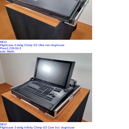
NEU!
Flightcase 3-delig Chimp G3 Ultra met doghouse
Preis
1.239,64 €
exkl. MwSt.
NEU!
Flightcase 3-delig Infinity Chimp G3 Core incl. doghouse