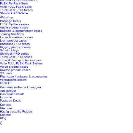
FLEX Fly-Rack-Serie
Vario FULL FLEX-Serie
Trunk Case PRO Series
Slamrack PRO-Serie
Webshop
Package Deals
FLEX Fly-Rack series
Audio product cases
Backline & instrumenten cases
Touring Solutions
Lade- & statieven cases
Licht product cases
Rackcase PRO series
Rigging product cases
Schuim inlays
Slamrack PRO series
Trunk Case PRO series
Truss & Transport Accessories
Vario FULL FLEX Rack System
Video product cases
Diverse product cases
3D prints
Flightcase hardware & accessoires
Verbruiksmaterialen
OUTLET
Kundenspezifische Lösungen
Audiovisuell
Gastfreundschaft
Industrie
Package Deals
Kontakt
Über uns
Häufig gestellte Fragen
Kontakt
Blog