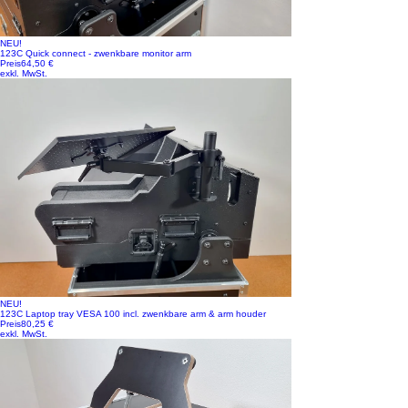
NEU!
123C Quick connect - zwenkbare monitor arm
Preis
64,50 €
exkl. MwSt.
NEU!
123C Laptop tray VESA 100 incl. zwenkbare arm & arm houder
Preis
80,25 €
exkl. MwSt.