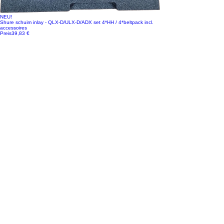
NEU!
Shure schuim inlay - QLX-D/ULX-D/ADX set 4*HH / 4*beltpack incl.
accessoires
Preis
39,83 €
exkl. MwSt.