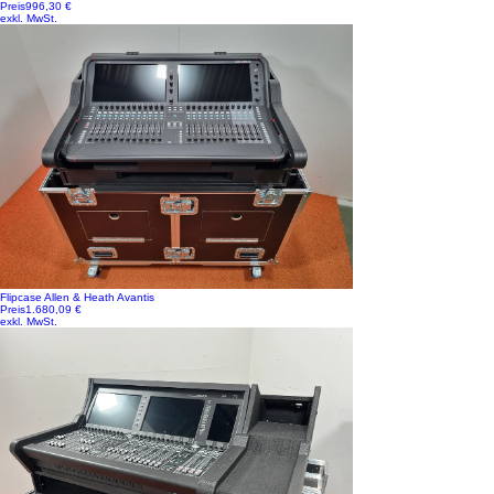
Preis
996,30 €
exkl. MwSt.
Flipcase Allen & Heath Avantis
Preis
1.680,09 €
exkl. MwSt.