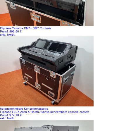
Flipcase Yamaha DM7+ DM7 Controle
Preis
1.891,90 €
exkl. MwSt.
herausnehmbare Konsolenkassette
Flipcase FLEX Allen & Heath Avantis uitneembare console cassett
Preis
1.977,18 €
exkl. MwSt.