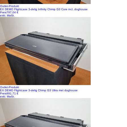
Outlet-Produkt
EX DEMO Flightcase 3-delig Infinity Chimp G3 Core incl. doghouse
Preis
797,04 €
exkl. MwSt.
Outlet-Produkt
EX DEMO Flightcase 3-delig Chimp G3 Ultra met doghouse
Preis
991,71 €
exkl. MwSt.